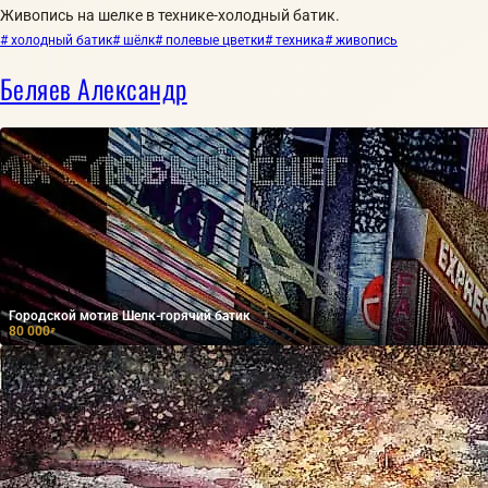
Живопись на шелке в технике-холодный батик.
# холодный батик
# шёлк
# полевые цветки
# техника
# живопись
Беляев Александр
Городской мотив Шелк-горячий батик
80 000
₽