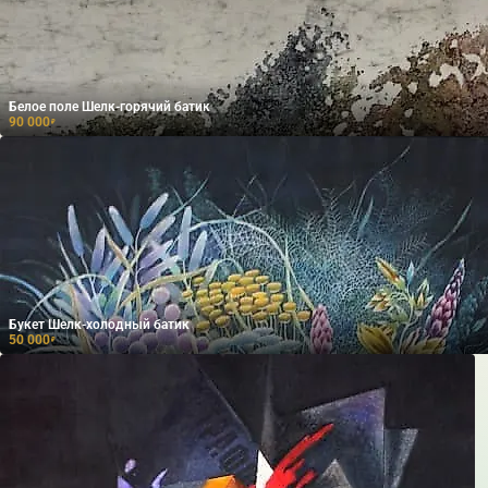
Белое поле Шелк-горячий батик
90 000
₽
Букет Шелк-холодный батик
50 000
₽