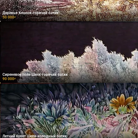
Деревья Хлопок-горячий батик
50 000
₽
Сиреневое поле Шелк-горячий батик
90 000
₽
Летний букет Шелк-холодный батик