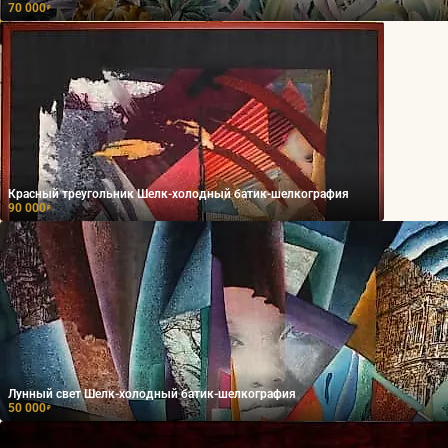
70 000
₽
Красный треугольник Шелк-холодный батик-шелкография
90 000
₽
Лунный свет Шелк-холодный батик-шелкография
50 000
₽