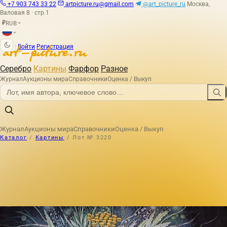
+7 903 743 33 22
artpicture.ru@gmail.com
@art_picture_ru
Москва,
Валовая 8 · стр.1
RUB
₽
|
Войти
Регистрация
Серебро
Картины
Фарфор
Разное
Журнал
Аукционы мира
Справочники
Оценка / Выкуп
Журнал
Аукционы мира
Справочники
Оценка / Выкуп
Каталог
/
Картины
/
Лот № 3220