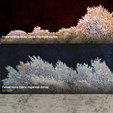
Коричневое поле Шелк-горячий батик
90 000
₽
Синее поле Шелк-горячий батик
90 000
₽