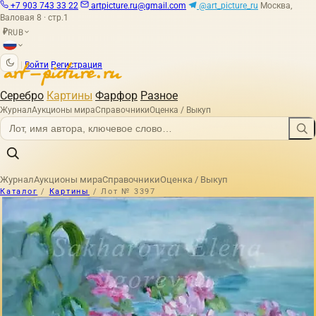
+7 903 743 33 22
artpicture.ru@gmail.com
@art_picture_ru
Москва,
Валовая 8 · стр.1
RUB
₽
|
Войти
Регистрация
Серебро
Картины
Фарфор
Разное
Журнал
Аукционы мира
Справочники
Оценка / Выкуп
Журнал
Аукционы мира
Справочники
Оценка / Выкуп
Каталог
/
Картины
/
Лот № 3397