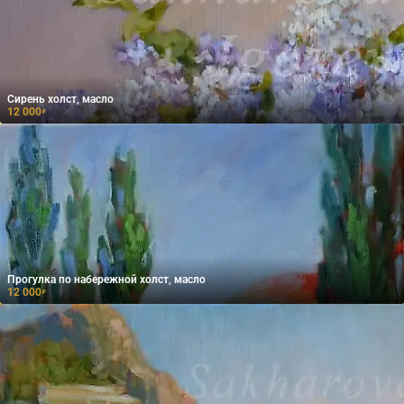
Сирень холст, масло
12 000
₽
Прогулка по набережной холст, масло
12 000
₽