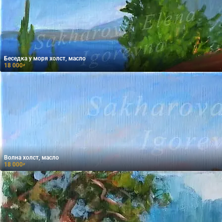
Беседка у моря холст, масло
18 000
₽
Волна холст, масло
18 000
₽