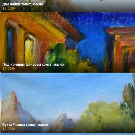
Две чайки холст, масло
18 000
₽
Под ночным фонарем холст, масло
12 000
₽
Бухта Чехова холст, масло
12 000
₽