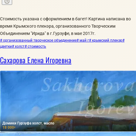
Стоимость указана с оформлением в багет! Картина написана во
время Крымского пленэра, организованного Творческим
Объединением "Ирида" в г.Гурзуфе, в мае 2017г.
# организованный творческое объединение
# май г
# крымский пленэр
#
цветки
# холст
# стоимость
Сахарова Елена Игоревна
Домики Гурзуфа холст, масло
18 000
₽