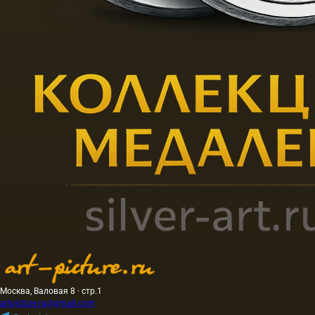
Москва, Валовая 8 · стр.1
artpicture.ru@gmail.com