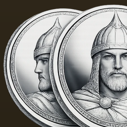
40 м. На
холсте
написан
и…