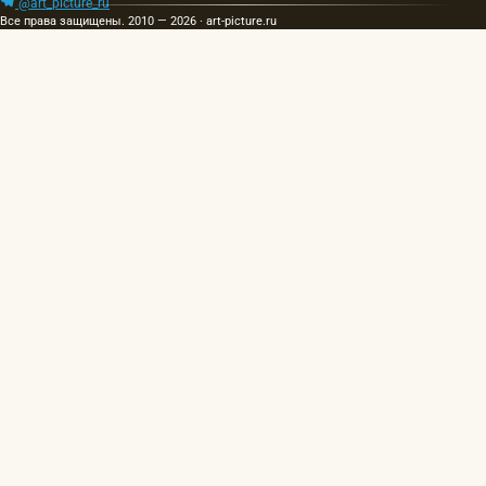
@art_picture_ru
Все права защищены. 2010 — 2026 · art-picture.ru