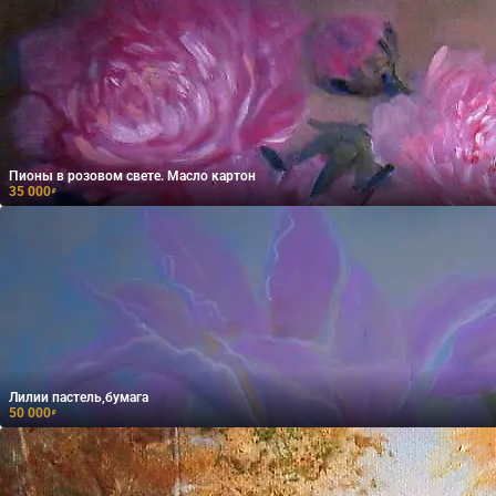
Пионы в розовом свете. Масло картон
35 000
₽
Лилии пастель,бумага
50 000
₽