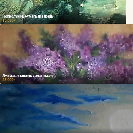
Полнолуние. бумага акварель
15 000
₽
Душистая сирень холст,масло
85 000
₽