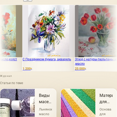
здником бумага, акварель
Этюд с натуры-тюльпаны холст
Цветы ДВП,ак
,масло
25 000
10 000
₽
₽
Журнал
Статьи по теме
Виды
Материа
масел
для
в
живопис
Льняное
Основа
живописи
и
масло
для