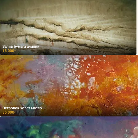
Залив бумага анилин
18 000
₽
Островок холст масло
85 000
₽