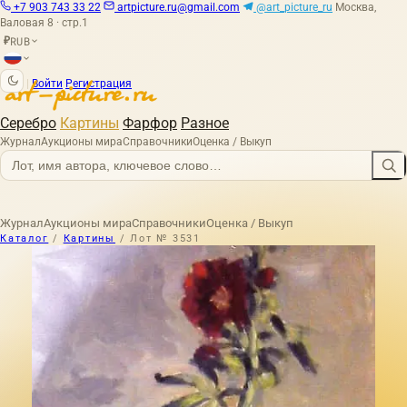
+7 903 743 33 22
artpicture.ru@gmail.com
@art_picture_ru
Москва,
Валовая 8 · стр.1
RUB
₽
|
Войти
Регистрация
Серебро
Картины
Фарфор
Разное
Журнал
Аукционы мира
Справочники
Оценка / Выкуп
Журнал
Аукционы мира
Справочники
Оценка / Выкуп
Каталог
/
Картины
/
Лот № 3531