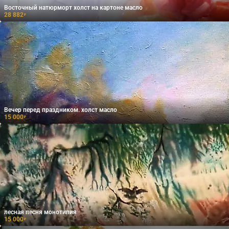
Восточный натюрморт холст на картоне масло
28 882
₽
Вечер перед праздником. холст масло
15 000
₽
лесная песня монотипия
15 000
₽