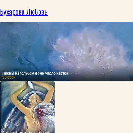
Бухарова Любовь
Пионы на голубом фоне Масло картон
35 000
₽
Раненый ангел холст масло