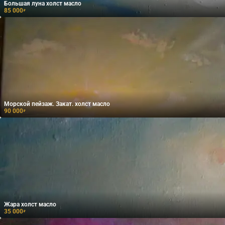
Большая луна холст масло
85 000
₽
Морской пейзаж. Закат. холст масло
90 000
₽
Жара холст масло
35 000
₽