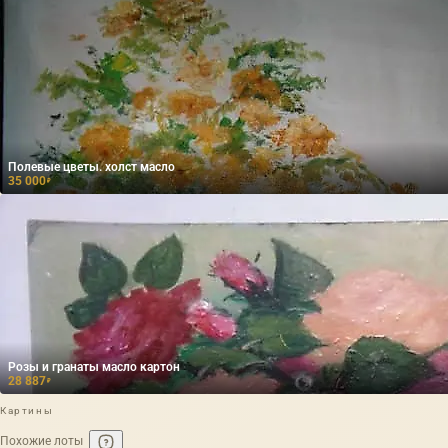
Полевые цветы. холст масло
35 000
₽
Розы и гранаты масло картон
28 887
₽
Картины
Похожие лоты