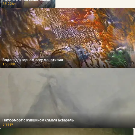
36 226
₽
Водопад в горном лесу монотипия
15 000
₽
Натюрморт с кувшином бумага акварель
5 999
₽