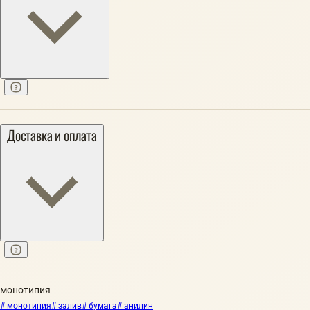
Доставка и оплата
монотипия
# монотипия
# залив
# бумага
# анилин