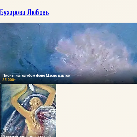
Бухарова Любовь
Пионы на голубом фоне Масло картон
35 000
₽
Раненый ангел холст масло