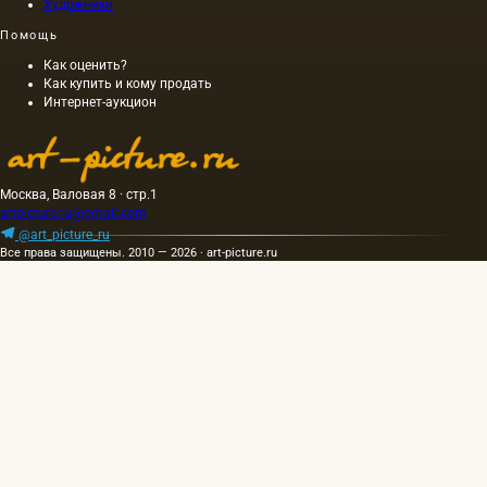
Художники
основы
для
Помощь
масляной
живописи;
Как оценить?
делятся
Как купить и кому продать
Интернет-аукцион
они на…
Москва, Валовая 8 · стр.1
artpicture.ru@gmail.com
@art_picture_ru
Все права защищены. 2010 — 2026 · art-picture.ru