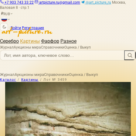
+7 903 743 33 22
artpicture.ru@gmail.com
@art_picture_ru
Москва,
Валовая 8 · стр.1
RUB
₽
|
Войти
Регистрация
Серебро
Картины
Фарфор
Разное
Журнал
Аукционы мира
Справочники
Оценка / Выкуп
Журнал
Аукционы мира
Справочники
Оценка / Выкуп
Каталог
/
Картины
/
Лот № 3459