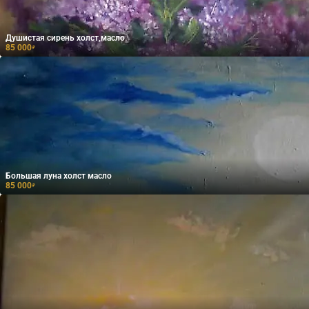
Душистая сирень холст,масло
85 000
₽
Большая луна холст масло
85 000
₽