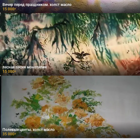
Вечер перед праздником. холст масло
15 000
₽
лесная песня монотипия
15 000
₽
Полевые цветы. холст масло
35 000
₽