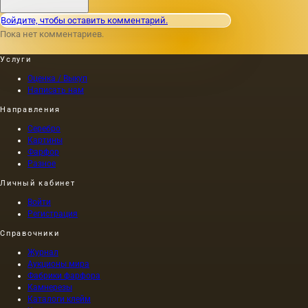
наносятся
краски:
Войдите, чтобы оставить комментарий.
металл,
Пока нет комментариев.
дерево,
ткань,
Услуги
бумага,
кирпич,
Оценка / Выкуп
камень,
Написать нам
пластик,
Направления
веленевая
бумага
Серебро
(тонкий
Картины
пергамент,
Фарфор
восковка,
Разное
калька),
Личный кабинет
пергамент,
штукатурка,
Войти
стекло.
Регистрация
Однако
Справочники
лишь
немногие
Журнал
из них
Аукционы мира
представляют
Фабрики фарфора
собой
Камнерезы
традиционные
Каталоги клейм