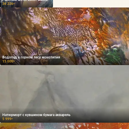
36 226
₽
Водопад в горном лесу монотипия
15 000
₽
Натюрморт с кувшином бумага акварель
5 999
₽