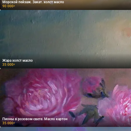
Морской пейзаж. Закат. холст масло
90 000
₽
Жара холст масло
35 000
₽
Пионы в розовом свете. Масло картон
35 000
₽