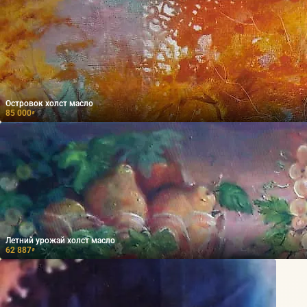
Островок холст масло
85 000
₽
Летний урожай холст масло
62 887
₽