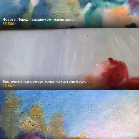
Новруз. Перед праздником. масло холст
55 500
₽
Восточный натюрморт холст на картоне масло
28 882
₽