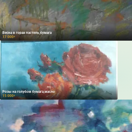
Весна в горах пастель,бумага
17 000
₽
Розы на голубом бумага,масло
15 000
₽