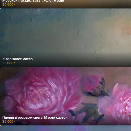
Морской пейзаж. Закат. холст масло
90 000
₽
Жара холст масло
35 000
₽
Пионы в розовом свете. Масло картон
35 000
₽