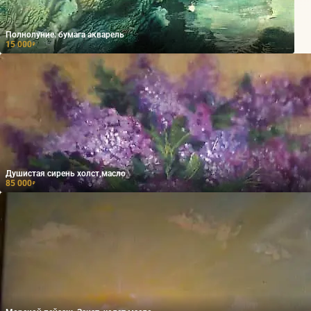
Полнолуние. бумага акварель
15 000
₽
Душистая сирень холст,масло
85 000
₽