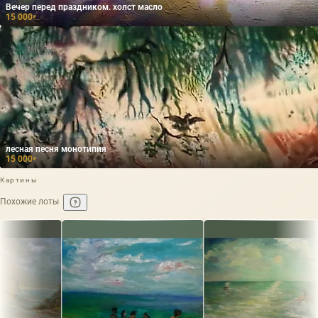
Вечер перед праздником. холст масло
15 000
₽
лесная песня монотипия
15 000
₽
Картины
Похожие лоты