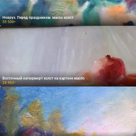
Новруз. Перед праздником. масло холст
55 500
₽
Восточный натюрморт холст на картоне масло
28 882
₽