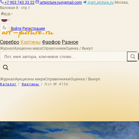
+7 903 743 33 22
artpicture.ru@gmail.com
@art_picture_ru
Москва,
Валовая 8 · стр.1
RUB
₽
|
Войти
Регистрация
Серебро
Картины
Фарфор
Разное
Журнал
Аукционы мира
Справочники
Оценка / Выкуп
Журнал
Аукционы мира
Справочники
Оценка / Выкуп
Каталог
/
Картины
/
Лот № 4136