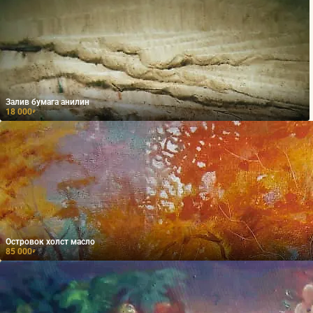
Залив бумага анилин
18 000
₽
Островок холст масло
85 000
₽