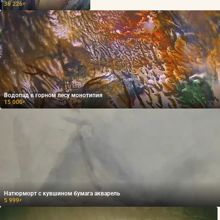
36 226
₽
Водопад в горном лесу монотипия
15 000
₽
Натюрморт с кувшином бумага акварель
5 999
₽