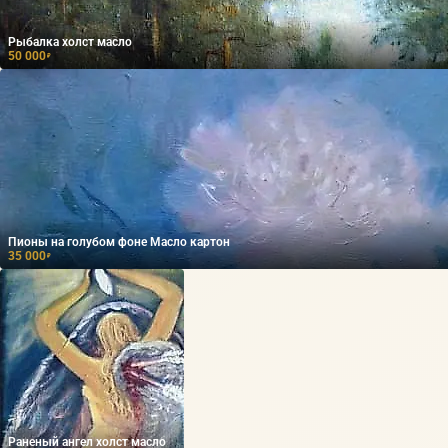
Рыбалка холст масло
50 000
₽
Пионы на голубом фоне Масло картон
35 000
₽
Раненый ангел холст масло