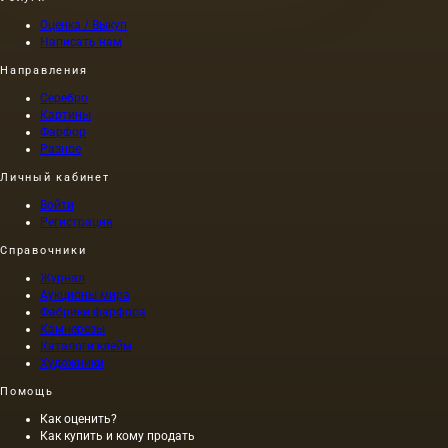
написанный
одним
Оценка / Выкуп
из
Написать нам
художников
Направления
того
времени
Серебро
(I в. н.
Картины
э.) по
Фарфор
приказу
Разное
самого
Личный кабинет
Нерона,
был
Войти
выполнен
Регистрация
на
Справочники
холсте,
а не на
Журнал
дереве,
Аукционы мира
как это
Фабрики фарфора
было
Камнерезы
принято
Каталоги клейм
Художники
в то
время,
Помощь
причем
длина
Как оценить?
этой
Как купить и кому продать