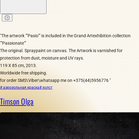
"The artwork ""Pasio"" is included in the Grand Artexhibition collection
""Passionate""
The original. Spraypaint on canvas. The Artwork is varnished for
protection from dust, moisture and UV rays.
119 Х 85 cm, 2013.
Worldwide free shipping.
for order SMS\Viber\whatsapp me on +375(44)5956776 "
# аэрозольная краска
# холст
Timson Olga