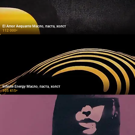
El Amor Aequante Масло, паста, холст
112 000
₽
Infinite Energy Масло, паста, холст
105 415
₽