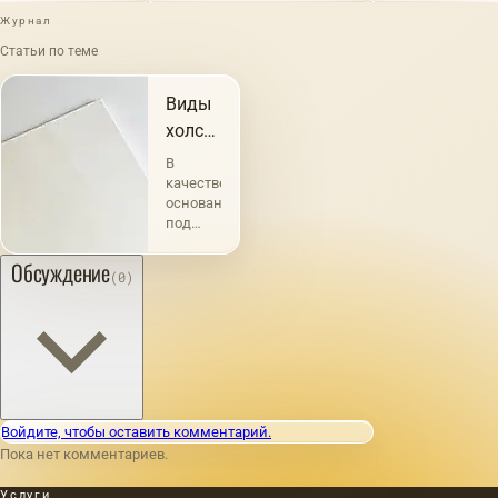
Журнал
Статьи по теме
Виды
холстов
и их
В
характеристика
качестве
основания
под
живопись
употребление
Обсуждение
(0)
холста
известно
с
глубокой
древности.
Например,
Плиний
свидетельствует,
Войдите, чтобы оставить комментарий.
что
Пока нет комментариев.
портрет
Нерона,
Услуги