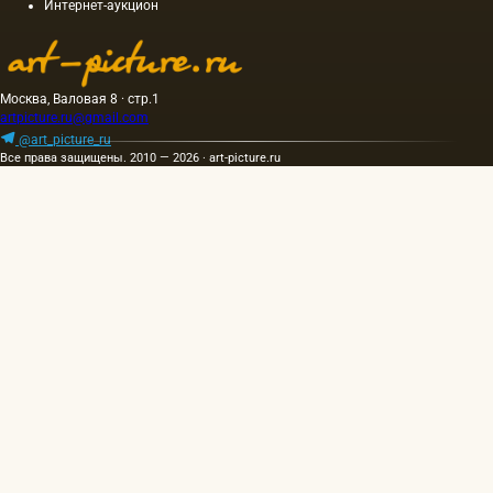
Интернет-аукцион
картины
составляла
40 м. На
холсте
написан
Москва, Валовая 8 · стр.1
и…
artpicture.ru@gmail.com
@art_picture_ru
Все права защищены. 2010 — 2026 · art-picture.ru