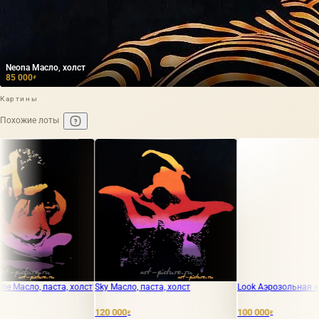
Neona Масло, холст
85 000
₽
Картины
Похожие лоты
паста, холст
Sky Масло, паста, холст
Look Аэрозольная краска, хол
120 000
100 000
₽
₽