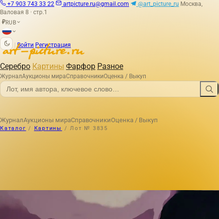
+7 903 743 33 22
artpicture.ru@gmail.com
@art_picture_ru
Москва,
Валовая 8 · стр.1
RUB
₽
|
Войти
Регистрация
Серебро
Картины
Фарфор
Разное
Журнал
Аукционы мира
Справочники
Оценка / Выкуп
Журнал
Аукционы мира
Справочники
Оценка / Выкуп
Каталог
/
Картины
/
Лот № 3835