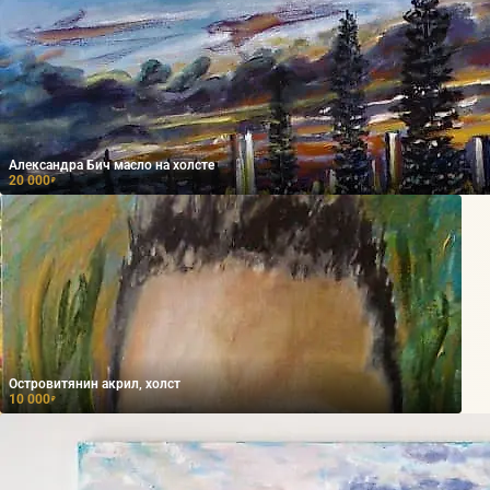
Александра Бич масло на холсте
20 000
₽
Островитянин акрил, холст
10 000
₽