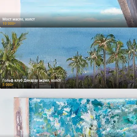
Мост масло, холст
10 000
₽
Гольф клуб Денарау акрил, холст
5 000
₽