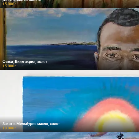
15 000
₽
Фижи, Билл акрил, холст
15 000
₽
Закат в Мельбурне масло, холст
10 000
₽