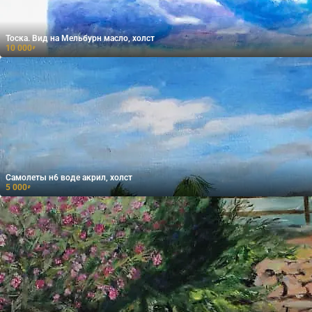
Тоска. Вид на Мельбурн масло, холст
10 000
₽
Самолеты н6 воде акрил, холст
5 000
₽