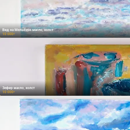
Вид на Мельбурн масло, холст
10 000
₽
Зефир масло, холст
10 000
₽