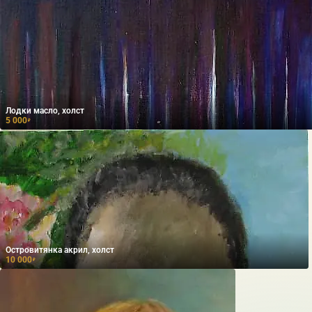
Лодки масло, холст
5 000
₽
Островитянка акрил, холст
10 000
₽