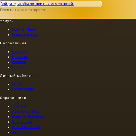
свидетельствует,
Войдите, чтобы оставить комментарий.
что
Пока нет комментариев.
портрет
Нерона,
Услуги
написанный
одним
Оценка / Выкуп
из
Написать нам
художников
Направления
того
времени
Серебро
(I в. н.
Картины
э.) по
Фарфор
приказу
Разное
самого
Личный кабинет
Нерона,
был
Войти
выполнен
Регистрация
на
Справочники
холсте,
а не на
Журнал
дереве,
Аукционы мира
как это
Фабрики фарфора
было
Камнерезы
принято
Каталоги клейм
Художники
в то