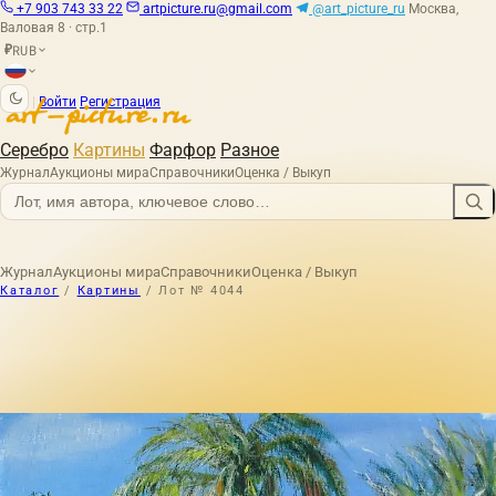
+7 903 743 33 22
artpicture.ru@gmail.com
@art_picture_ru
Москва,
Валовая 8 · стр.1
RUB
₽
|
Войти
Регистрация
Серебро
Картины
Фарфор
Разное
Журнал
Аукционы мира
Справочники
Оценка / Выкуп
Журнал
Аукционы мира
Справочники
Оценка / Выкуп
Каталог
/
Картины
/
Лот № 4044