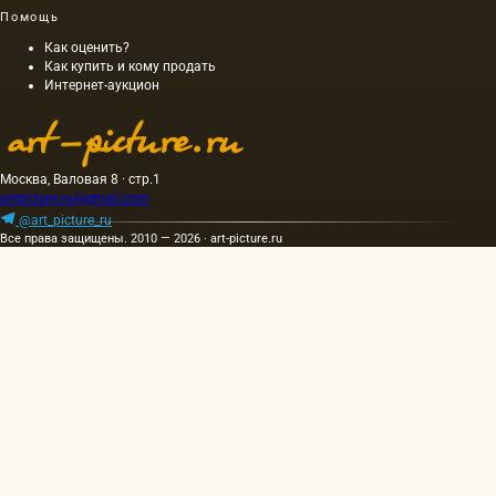
время,
Помощь
причем
длина
Как оценить?
этой
Как купить и кому продать
Интернет-аукцион
картины
составляла
40 м. На
холсте
написан
Москва, Валовая 8 · стр.1
и…
artpicture.ru@gmail.com
@art_picture_ru
Все права защищены. 2010 — 2026 · art-picture.ru