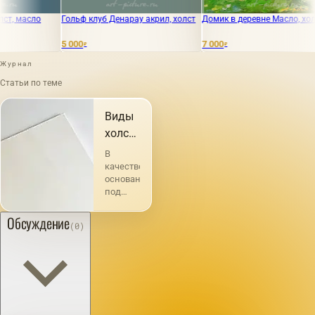
ьф клуб Денарау акрил, холст
Домик в деревне Масло, холст
Чей -то дом
акварель
00
7 000
1 200
₽
₽
₽
Журнал
Статьи по теме
Виды
холстов
и их
В
характеристика
качестве
основания
под
живопись
употребление
Обсуждение
(0)
холста
известно
с
глубокой
древности.
Например,
Плиний