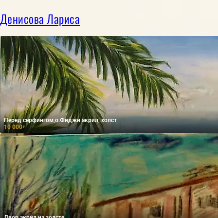
Денисова Лариса
Перед серфингом,о.Фиджи акрил, холст
10 000
₽
Двор акрил на золсте