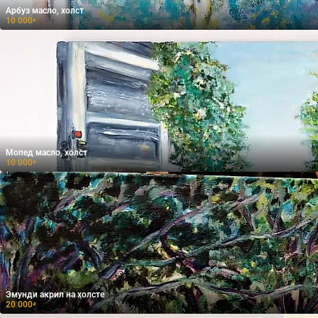
Арбуз масло, холст
10 000
₽
Мопед масло, холст
10 000
₽
Эмунди акрил на холсте
20 000
₽