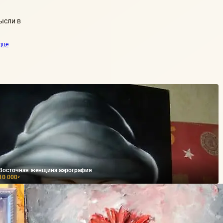
ысли в
дце
Восточная женщина аэрография
10 000
₽