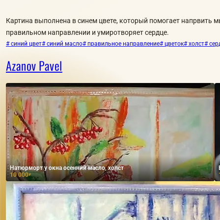
Картина выполнена в синем цвете, который помогает напрвить м
правильном направлении и умиротворяет сердце.
# синий цвет
# синий масло
# правильное направление
# цветок
# холст
# сер
Azanov Pavel
Натюрморт у окна осенний масло, холст
10 000
₽