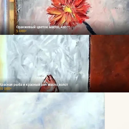
Оранжевый цветок масло, холст
5 000
₽
Красная рыба и красный рис масло,холст
10 000
₽