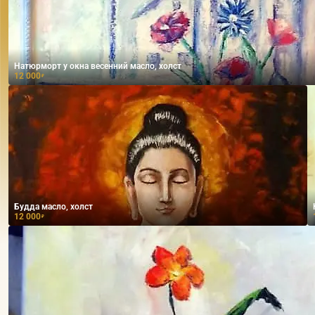
Натюрморт у окна весенний масло, холст
12 000
₽
Будда масло, холст
12 000
₽