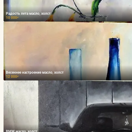
Радость лета масло, холст
10 000
₽
Весеннее настроение масло, холст
12 000
₽
BMW масло, холст