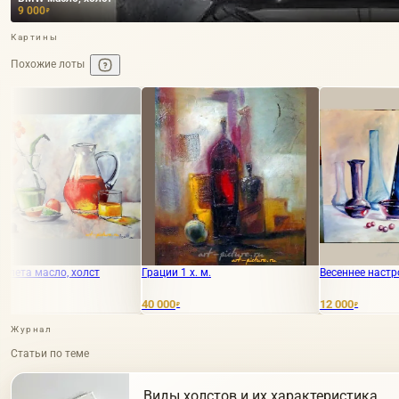
9 000
₽
Картины
Похожие лоты
Грации 1 х. м.
Весеннее настроение масло, холст
40 000
12 000
5
₽
₽
Журнал
Статьи по теме
Виды холстов и их характеристика