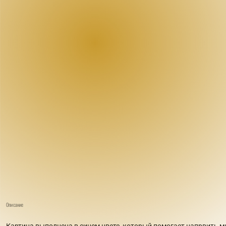
Описание
Картина выполнена в синем цвете, который помогает напрвить м