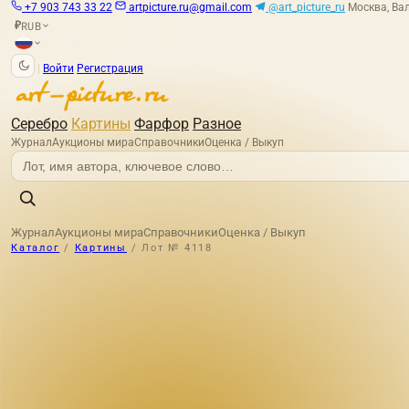
+7 903 743 33 22
artpicture.ru@gmail.com
@art_picture_ru
Москва, Вал
RUB
₽
|
Войти
Регистрация
Серебро
Картины
Фарфор
Разное
Журнал
Аукционы мира
Справочники
Оценка / Выкуп
Журнал
Аукционы мира
Справочники
Оценка / Выкуп
Каталог
/
Картины
/
Лот № 4118