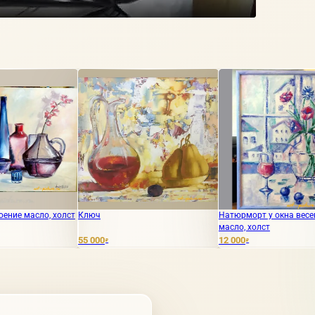
Ключ
Натюрморт у окна весенний
Натюрмор
масло, холст
масло
5 000
12 000
85 000
₽
₽
₽