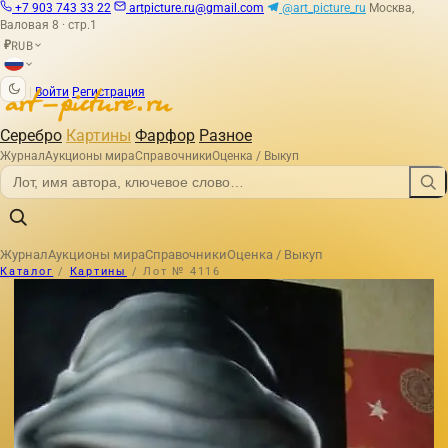
+7 903 743 33 22
artpicture.ru@gmail.com
@art_picture_ru
Москва,
Валовая 8 · стр.1
RUB
₽
|
Войти
Регистрация
Серебро
Картины
Фарфор
Разное
Журнал
Аукционы мира
Справочники
Оценка / Выкуп
Журнал
Аукционы мира
Справочники
Оценка / Выкуп
Каталог
/
Картины
/
Лот № 4116