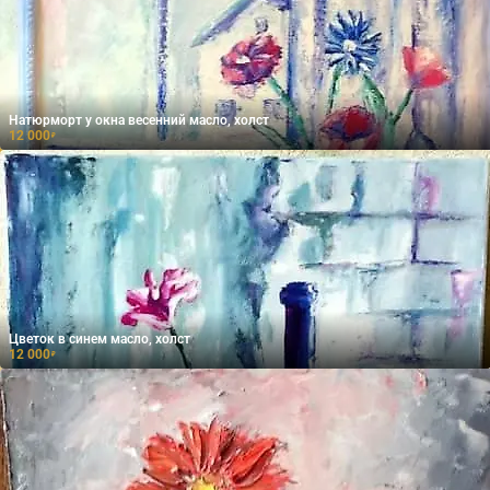
Натюрморт у окна весенний масло, холст
12 000
₽
Цветок в синем масло, холст
12 000
₽