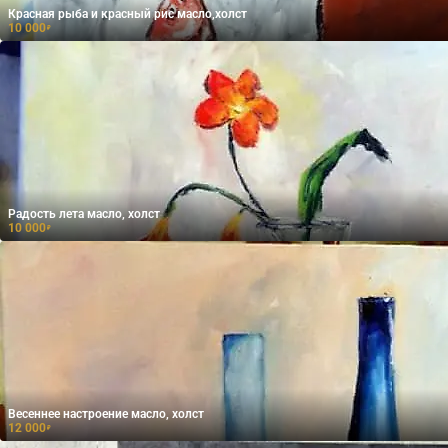
Красная рыба и красный рис масло,холст
10 000
₽
Радость лета масло, холст
10 000
₽
Весеннее настроение масло, холст
12 000
₽