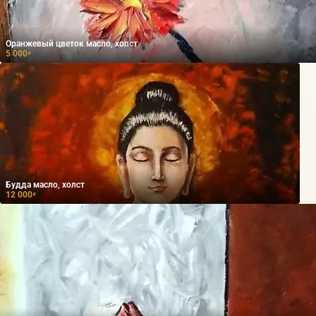
Оранжевый цветок масло, холст
5 000
₽
Будда масло, холст
12 000
₽