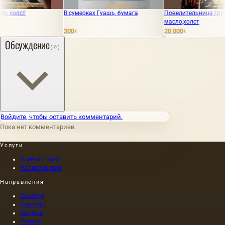
В сумерках Гуашь, бумага
Повелительница груш
масло,холст
300
20 000
₽
₽
Обсуждение
(0)
Войдите, чтобы оставить комментарий.
Пока нет комментариев.
Услуги
Оценка / Выкуп
Написать нам
Направления
Серебро
Картины
Фарфор
Разное