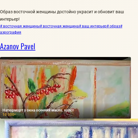
Образ восточной женщины достойно украсит и обновит ваш
интерьер!
# восточная женщины
# восточная женщина
# ваш интерьер
# образ
#
аэрография
Azanov Pavel
Натюрморт у окна осенний масло, холст
10 000
₽