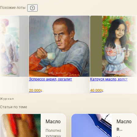
Похожие лоты
рессо акрил, оргалит
Катруся масло, холст
С добрым ут
холст
000
40 000
23 000
₽
₽
₽
Журнал
Статьи по теме
Масло
Масло
в
Полотна
живопис
художников