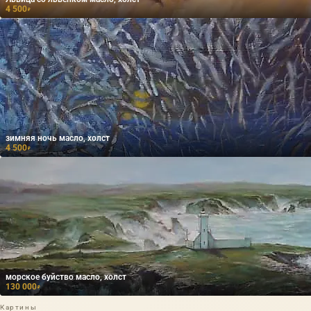
4 500
₽
зимняя ночь масло, холст
4 500
₽
морское буйство масло, холст
130 000
₽
Картины