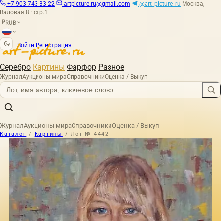
+7 903 743 33 22
artpicture.ru@gmail.com
@art_picture_ru
Москва,
Валовая 8 · стр.1
RUB
₽
|
Войти
Регистрация
Серебро
Картины
Фарфор
Разное
Журнал
Аукционы мира
Справочники
Оценка / Выкуп
Журнал
Аукционы мира
Справочники
Оценка / Выкуп
Каталог
/
Картины
/
Лот № 4442