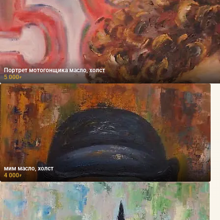
Портрет мотогонщика масло, холст
5 000
₽
мим масло, холст
4 000
₽