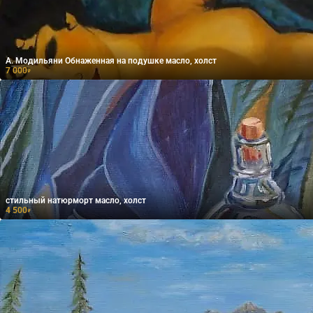
А. Модильяни Обнаженная на подушке масло, холст
7 000
₽
стильный натюрморт масло, холст
4 500
₽