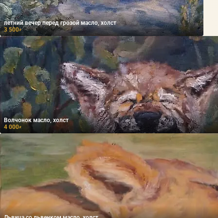
летний вечер перед грозой масло, холст
3 500
₽
Волчонок масло, холст
4 000
₽
Львица со львенком масло, холст