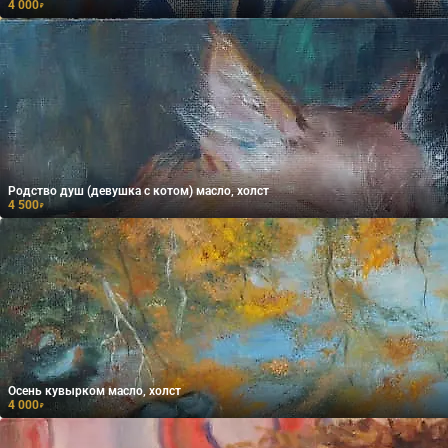
4 000
₽
Родство душ (девушка с котом) масло, холст
4 500
₽
Осень кувырком масло, холст
4 000
₽