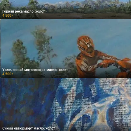
Горная река масло, холст
4 500
₽
Увлеченный мотогонщик масло, холст
4 500
₽
Синий натюрморт масло, холст