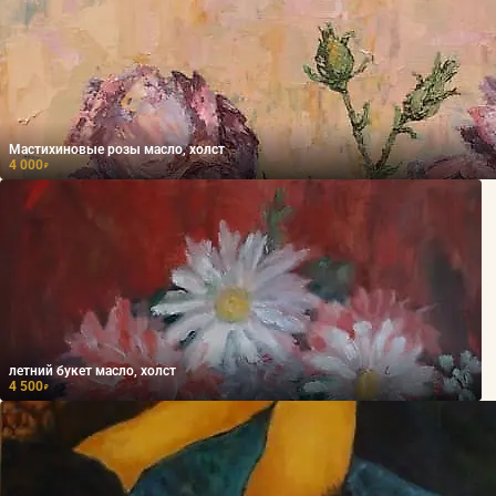
Мастихиновые розы масло, холст
4 000
₽
летний букет масло, холст
4 500
₽