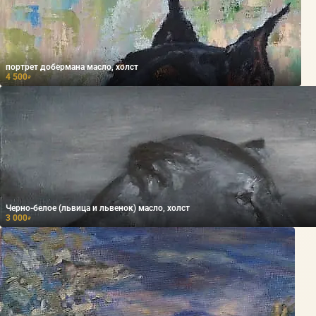
портрет добермана масло, холст
4 500
₽
Черно-белое (львица и львенок) масло, холст
3 000
₽