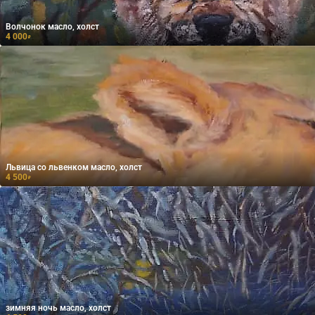
Волчонок масло, холст
4 000
₽
Львица со львенком масло, холст
4 500
₽
зимняя ночь масло, холст