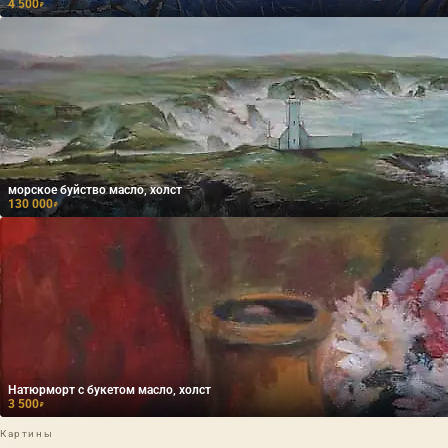
4 500
₽
морское буйство масло, холст
130 000
₽
Натюрморт с букетом масло, холст
3 500
₽
Картины