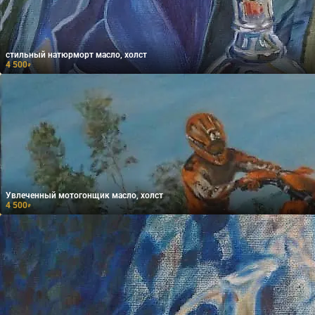
стильный натюрморт масло, холст
4 500
₽
Увлеченный мотогонщик масло, холст
4 500
₽