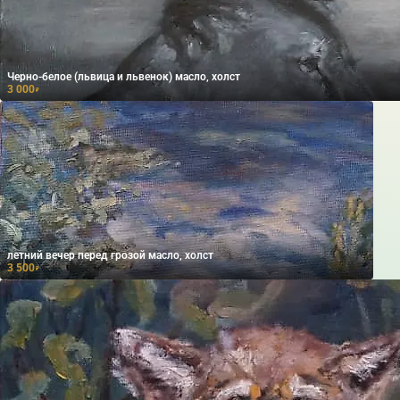
Черно-белое (львица и львенок) масло, холст
3 000
₽
летний вечер перед грозой масло, холст
3 500
₽