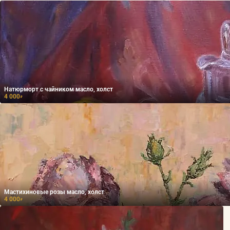
Натюрморт с чайником масло, холст
4 000
₽
Мастихиновые розы масло, холст
4 000
₽