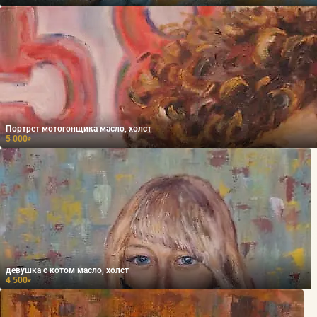
Портрет мотогонщика масло, холст
5 000
₽
девушка с котом масло, холст
4 500
₽