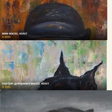
мим масло, холст
4 000
₽
портрет добермана масло, холст
4 500
₽