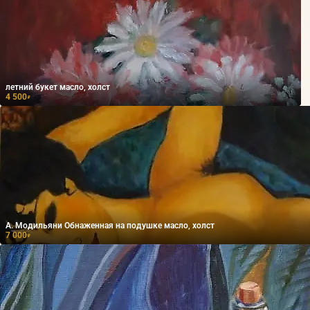
летний букет масло, холст
4 500
₽
А. Модильяни Обнаженная на подушке масло, холст
7 000
₽