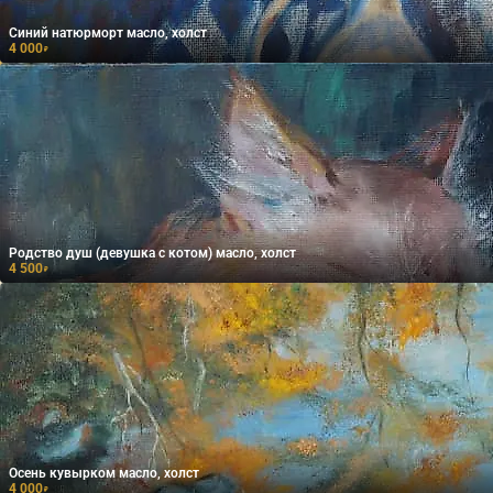
Синий натюрморт масло, холст
4 000
₽
Родство душ (девушка с котом) масло, холст
4 500
₽
Осень кувырком масло, холст
4 000
₽