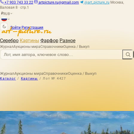
+7 903 743 33 22
artpicture.ru@gmail.com
@art_picture_ru
Москва,
Валовая 8 · стр.1
RUB
₽
|
Войти
Регистрация
Серебро
Картины
Фарфор
Разное
Журнал
Аукционы мира
Справочники
Оценка / Выкуп
Журнал
Аукционы мира
Справочники
Оценка / Выкуп
Каталог
/
Картины
/
Лот № 4427