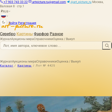
+7 903 743 33 22
artpicture.ru@gmail.com
@art_picture_ru
Москва,
Валовая 8 · стр.1
RUB
₽
|
Войти
Регистрация
Серебро
Картины
Фарфор
Разное
Журнал
Аукционы мира
Справочники
Оценка / Выкуп
Журнал
Аукционы мира
Справочники
Оценка / Выкуп
Каталог
/
Картины
/
Лот № 4425