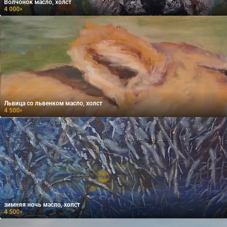
Волчонок масло, холст
4 000
₽
Львица со львенком масло, холст
4 500
₽
зимняя ночь масло, холст
4 500
₽