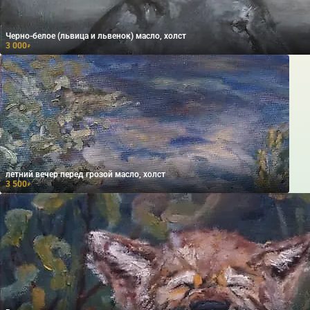
Черно-белое (львица и львенок) масло, холст
3 000
₽
летний вечер перед грозой масло, холст
3 500
₽