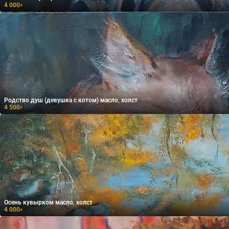
4 000
₽
Родство душ (девушка с котом) масло, холст
4 500
₽
Осень кувырком масло, холст
4 000
₽