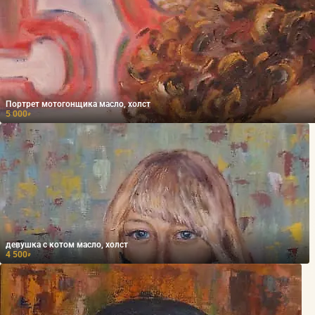
Портрет мотогонщика масло, холст
5 000
₽
девушка с котом масло, холст
4 500
₽