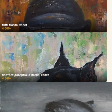
мим масло, холст
4 000
₽
портрет добермана масло, холст
4 500
₽