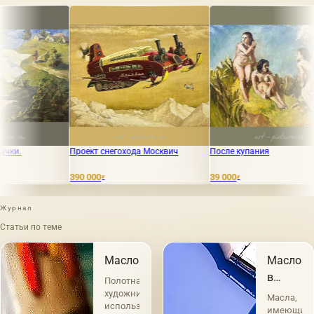
роект снегохода Москвич
После купания
«Батька А
90 000
39 000
65 000
₽
₽
₽
Журнал
Статьи по теме
Масло
Масло
в
Полотна
живопис
художников
Масла,
использующих
имеющие