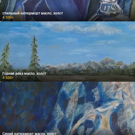
стильный натюрморт масло, холст
4 500
₽
Горная река масло, холст
4 500
₽
Синий натюрморт масло, холст