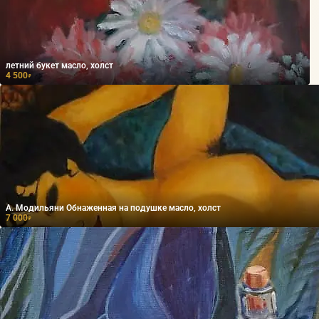
летний букет масло, холст
4 500
₽
А. Модильяни Обнаженная на подушке масло, холст
7 000
₽