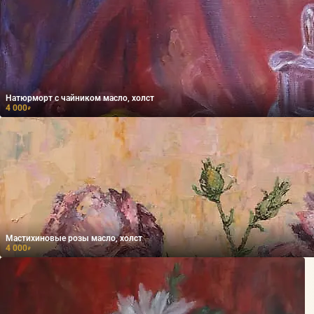
Натюрморт с чайником масло, холст
4 000
₽
Мастихиновые розы масло, холст
4 000
₽