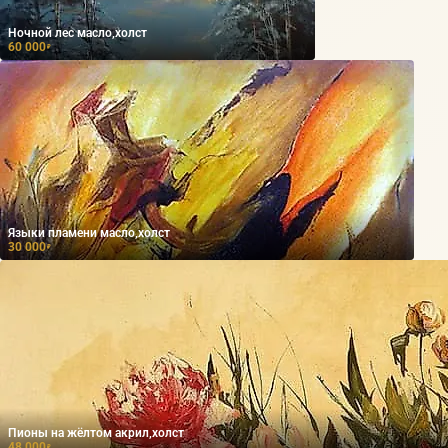
Ночной лес масло,холст
60 000
₽
Языки пламени масло,холст
30 000
₽
Пионы на жёлтом акрил,холст
48 000
₽