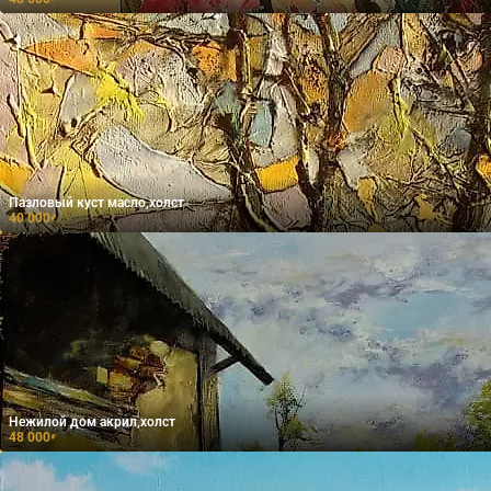
Пазловый куст масло,холст
40 000
₽
Нежилой дом акрил,холст
48 000
₽