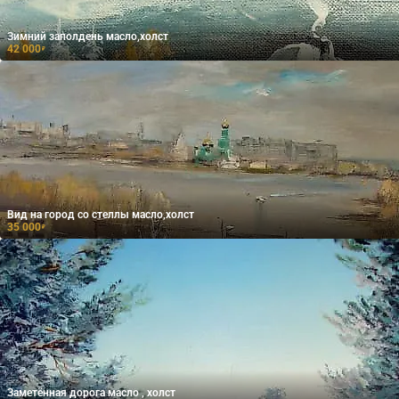
Зимний заполдень масло,холст
42 000
₽
Вид на город со стеллы масло,холст
35 000
₽
Заметённая дорога масло , холст