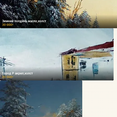
Зимний полдень масло,холст
30 000
₽
Город Р акрил,холст
20 000
₽