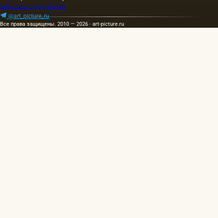
и…
artpicture.ru@gmail.com
@art_picture_ru
Все права защищены. 2010 — 2026 · art-picture.ru