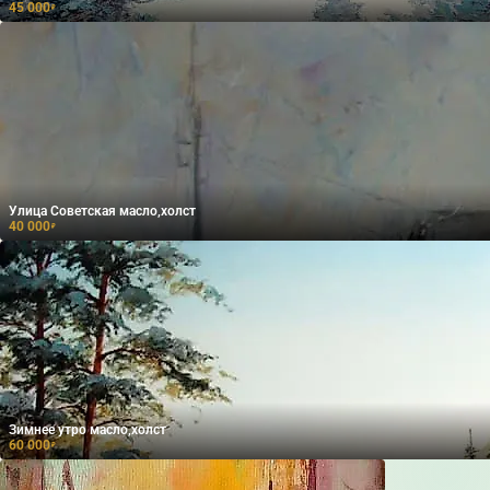
45 000
₽
Улица Советская масло,холст
40 000
₽
Зимнее утро масло,холст
60 000
₽