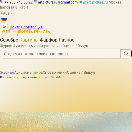
+7 903 743 33 22
artpicture.ru@gmail.com
@art_picture_ru
Москва,
Валовая 8 · стр.1
RUB
₽
|
Войти
Регистрация
Серебро
Картины
Фарфор
Разное
Журнал
Аукционы мира
Справочники
Оценка / Выкуп
Журнал
Аукционы мира
Справочники
Оценка / Выкуп
Каталог
/
Картины
/
Лот № 4481