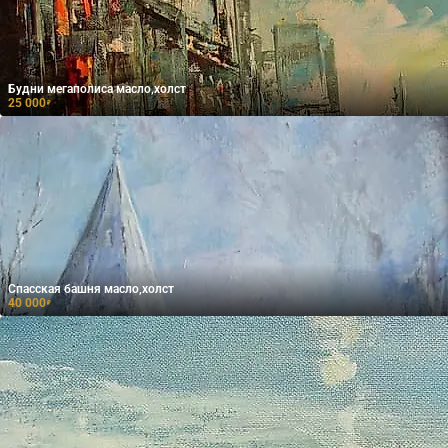
Будни мегаполиса масло,холст
25 000
₽
Спасская башня масло,холст
40 000
₽