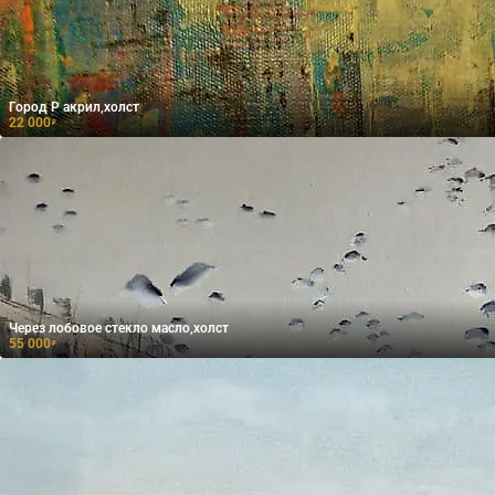
Город Р акрил,холст
22 000
₽
Через лобовое стекло масло,холст
55 000
₽