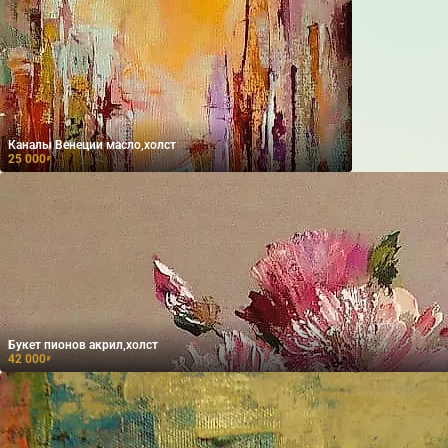
Каналы Венеции масло,холст
25 000
₽
Букет пионов акрил,холст
42 000
₽