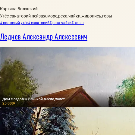
Картина Волжский
Утёс,санаторий,пейзаж,море,река,чайки,живопись,горы
# волжский утёс
# санаторий
# река чайки
# холст
Леднев Александр Алексеевич
Дом с садом и банькой масло,холст
25 000
₽