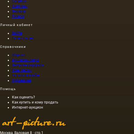
времени
Серебро
(I в. н.
Картины
э.) по
Фарфор
приказу
Разное
самого
Личный кабинет
Нерона,
был
Войти
выполнен
Регистрация
на
Справочники
холсте,
а не на
Журнал
дереве,
Аукционы мира
как это
Фабрики фарфора
было
Камнерезы
принято
Каталоги клейм
Художники
в то
время,
Помощь
причем
длина
Как оценить?
этой
Как купить и кому продать
Интернет-аукцион
картины
составляла
40 м. На
холсте
написан
Москва, Валовая 8 · стр.1