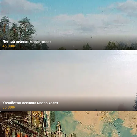
Летний пейзаж масло,холст
45 000
₽
Хозяйство лесника масло,холст
85 000
₽