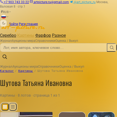
+7 903 743 33 22
artpicture.ru@gmail.com
@art_picture_ru
Москва,
Валовая 8 · стр.1
RUB
₽
|
Войти
Регистрация
Серебро
Картины
Фарфор
Разное
Журнал
Аукционы мира
Справочники
Оценка / Выкуп
Журнал
Аукционы мира
Справочники
Оценка / Выкуп
Каталог
/
Картины
/
Шутова Татьяна Ивановна
Шутова Татьяна Ивановна
Картины · 8 лотов · страница 1 из 1