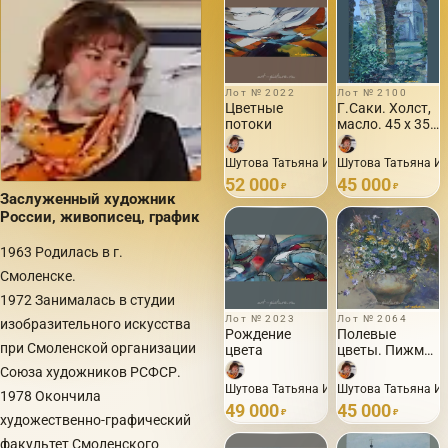
Лот № 2022
Лот № 2100
Цветные
Г.Саки. Холст,
потоки
масло. 45 х 35
см
Шутова Татьяна Ивановна · 2013
Шутова Татьяна Ив
52 000
45 000
₽
₽
Заслуженный художник
России, живописец, график
1963 Родилась в г.
Смоленске.
1972 Занималась в студии
Лот № 2023
Лот № 2064
изобразительного искусства
Рождение
Полевые
при Смоленской организации
цвета
цветы. Пижма.
Холст, масло.
Союза художников РСФСР.
50 х 50 см.
Шутова Татьяна Ивановна · 2013
Шутова Татьяна Ив
1978 Окончила
49 000
45 000
₽
₽
художественно-графический
факультет Смоленского