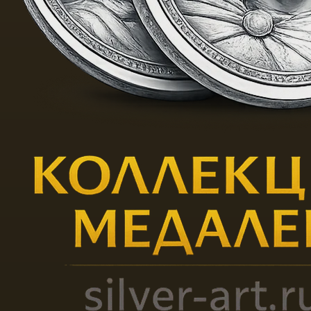
залах ЦК КП Таджикистана.
1987 Всесоюзная выставка
"Страна Советов", г. Москва.
1990 Персональная
выставка, г. Душанбе.
VII региональная выставка
"Художники Центральных
областей России", г.
Владимир.
1991 Республиканская
выставка "Портрет в
творчестве художников
России", г. Москва.
Межреспубликанская
выставка "Памятники
Отечества в произведениях
художников России, Украины,
Белоруссии", гг. Смоленск,
Минск.