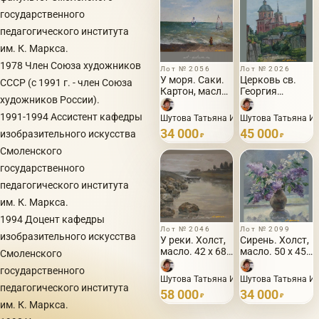
государственного
педагогического института
им. К. Маркса.
1978 Член Союза художников
Лот № 2056
Лот № 2026
У моря. Саки.
Церковь св.
СССР (с 1991 г. - член Союза
Картон, масло.
Георгия
художников России).
25 х 35 см.
Победоносца.
Холст на
1991-1994 Ассистент кафедры
Шутова Татьяна Ивановна · 2010
Шутова Татьяна Ив
картоне,
34 000
45 000
изобразительного искусства
масло. 50 х 60
₽
₽
см.
Смоленского
государственного
педагогического института
им. К. Маркса.
1994 Доцент кафедры
Лот № 2046
Лот № 2099
изобразительного искусства
У реки. Холст,
Сирень. Холст,
масло. 42 х 68
масло. 50 х 45
Смоленского
см.
см
государственного
Шутова Татьяна Ивановна · 2010
Шутова Татьяна Ив
педагогического института
58 000
34 000
₽
₽
им. К. Маркса.