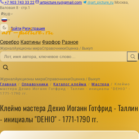
+7 903 743 33 22
artpicture.ru@gmail.com
@art_picture_ru
Москва,
Валовая 8 · стр.1
RUB
₽
|
Войти
Регистрация
Серебро
Картины
Фарфор
Разное
Журнал
Аукционы мира
Справочники
Оценка / Выкуп
Журнал
Аукционы мира
Справочники
Оценка / Выкуп
Главная
/
Справочники
/
Каталог клейма
/
Мастера
/
Клеймо
мастера Дехио Иоганн Готфрид - Таллин - инициалы "DEHIO" -
1771-1790 гг.
Клеймо мастера Дехио Иоганн Готфрид - Таллин
- инициалы "DEHIO" - 1771-1790 гг.