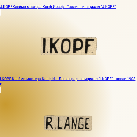
J.KOPF
Клеймо мастера Копф Иозеф - Таллин - инициалы "J.KOPF"
I.KOPF.
Клеймо мастера Копф И. - Ленинград - инициалы "I.KOPF." - после 1908
г.