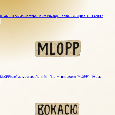
R.LANGE
Клеймо мастера Ланге Рихард - Таллин - инициалы "R.LANGE"
MLOPP
Клеймо мастера Лопп М. - Пярну - инициалы "MLOPP" - 19 век