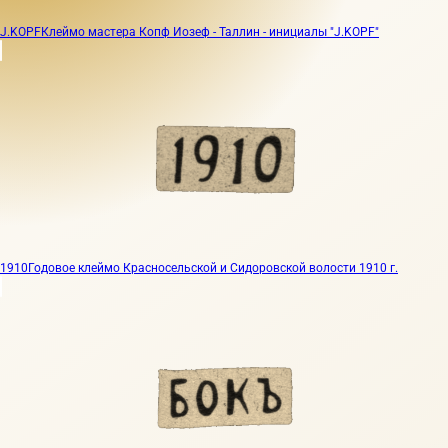
J.KOPF
Клеймо мастера Копф Иозеф - Таллин - инициалы "J.KOPF"
1910
Годовое клеймо Красносельской и Сидоровской волости 1910 г.