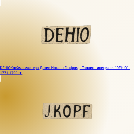
DEHIO
Клеймо мастера Дехио Иоганн Готфрид - Таллин - инициалы "DEHIO" -
1771-1790 гг.