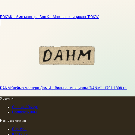
БОКЪ
Клеймо мастера Бок К. - Москва - инициалы "БОКЪ"
DANM
Клеймо мастера Дам И. - Вильно - инициалы "DANM" - 1791-1808 гг.
Услуги
Оценка / Выкуп
Написать нам
Направления
Серебро
Картины