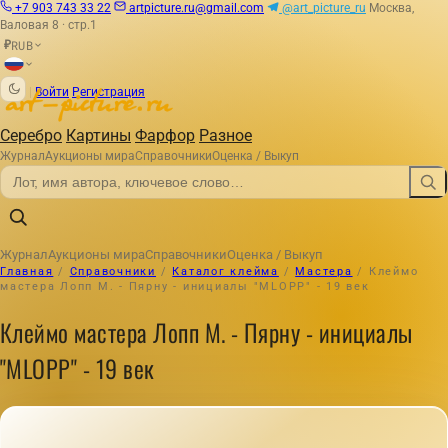
+7 903 743 33 22
artpicture.ru@gmail.com
@art_picture_ru
Москва,
Валовая 8 · стр.1
RUB
₽
|
Войти
Регистрация
Серебро
Картины
Фарфор
Разное
Журнал
Аукционы мира
Справочники
Оценка / Выкуп
Журнал
Аукционы мира
Справочники
Оценка / Выкуп
Главная
/
Справочники
/
Каталог клейма
/
Мастера
/
Клеймо
мастера Лопп М. - Пярну - инициалы "MLOPP" - 19 век
Клеймо мастера Лопп М. - Пярну - инициалы
"MLOPP" - 19 век