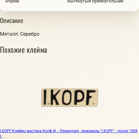
Форма
Вытянутый прямоугольник
Описание
Металл: Серебро
Похожие клейма
I.KOPF.
Клеймо мастера Копф И. - Ленинград - инициалы "I.KOPF." - после 1908
г.