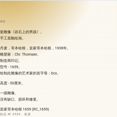
描述
瓷雕像《岩石上的男孩》。
手工底釉绘画。
丹麦，哥本哈根，皇家哥本哈根，1938年。
雕塑家：Chr. Thomsen。
制造商印记。
型号 - 1659。
绘制此雕像的艺术家的首字母：bcx。
高度 - 30厘米。
一级雕像。
没有缺口、损坏和修复。
皇家哥本哈根 1659 (RC_1659)
拍品 № 4938 · 瓷器