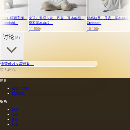
安娜。
女孩在整理头发。丹麦，哥本哈根，
妈妈迪基。丹麦，哥本哈根，Bing &
安娜
皇家哥本哈根。
Grondahl
20
11 500
10 100
35 
₽
₽
讨论
(0)
请登录以发表评论。
暂无评论。
服务
估价 / 收购
联系我们
板块
银器
绘画
瓷器
其他