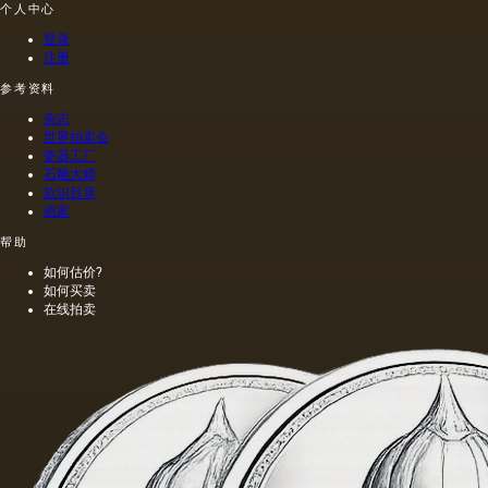
个人中心
登录
注册
参考资料
杂志
世界拍卖会
瓷器工厂
石雕大师
款识目录
画家
帮助
如何估价?
如何买卖
在线拍卖