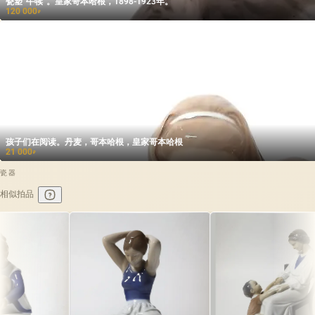
瓷塑“牛犊”。皇家哥本哈根，1898-1923年。
120 000
₽
孩子们在阅读。丹麦，哥本哈根，皇家哥本哈根
21 000
₽
瓷器
相似拍品