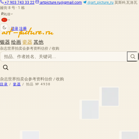
+7 903 743 33 22
artpicture.ru@gmail.com
@art_picture_ru
莫斯科,瓦洛瓦
娅街 8 号 · 1 栋
RUB
₽
|
登录
注册
银器
绘画
瓷器
其他
杂志
世界拍卖会
参考资料
估价 / 收购
杂志
世界拍卖会
参考资料
估价 / 收购
目录
/
瓷器
/
拍品 № 4938