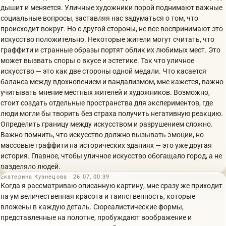
дышит и меняется. Уличные художники порой поднимают важные
социальные вопросы, заставляя нас задуматься о том, что
происходит вокруг. Но с другой стороны, не все воспринимают это
искусство положительно. Некоторые жители могут считать, что
граффити и странные образы портят облик их любимых мест. Это
может вызвать споры о вкусе и эстетике. Так что уличное
искусство — это как две стороны одной медали. Что касается
баланса между вдохновением и вандализмом, мне кажется, важно
учитывать мнение местных жителей и художников. Возможно,
стоит создать отдельные пространства для экспериментов, где
люди могли бы творить без страха получить негативную реакцию.
Определить границу между искусством и разрушением сложно.
Важно помнить, что искусство должно вызывать эмоции, но
массовые граффити на исторических зданиях — это уже другая
история. Главное, чтобы уличное искусство обогащало город, а не
разделяло людей.
Екатерина Кузнецова · 26.07, 00:39
Когда я рассматриваю описанную картину, мне сразу же приходит
на ум величественная красота и таинственность, которые
вложены в каждую деталь. Сюреалистические формы,
представленные на полотне, пробуждают воображение и