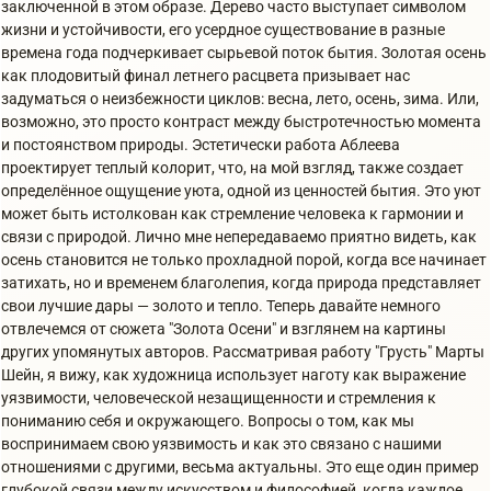
заключенной в этом образе. Дерево часто выступает символом
жизни и устойчивости, его усердное существование в разные
времена года подчеркивает сырьевой поток бытия. Золотая осень
как плодовитый финал летнего расцвета призывает нас
задуматься о неизбежности циклов: весна, лето, осень, зима. Или,
возможно, это просто контраст между быстротечностью момента
и постоянством природы. Эстетически работа Аблеева
проектирует теплый колорит, что, на мой взгляд, также создает
определённое ощущение уюта, одной из ценностей бытия. Это уют
может быть истолкован как стремление человека к гармонии и
связи с природой. Лично мне непередаваемо приятно видеть, как
осень становится не только прохладной порой, когда все начинает
затихать, но и временем благолепия, когда природа представляет
свои лучшие дары — золото и тепло. Теперь давайте немного
отвлечемся от сюжета "Золота Осени" и взглянем на картины
других упомянутых авторов. Рассматривая работу "Грусть" Марты
Шейн, я вижу, как художница использует наготу как выражение
уязвимости, человеческой незащищенности и стремления к
пониманию себя и окружающего. Вопросы о том, как мы
воспринимаем свою уязвимость и как это связано с нашими
отношениями с другими, весьма актуальны. Это еще один пример
глубокой связи между искусством и философией, когда каждое