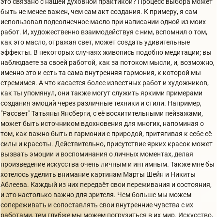
это связано с нашей духовной практикой? Процесс выбора может
быть не менее важен, чем сам акт создания. К примеру, я сам
использовал подсолнечное масло при написании одной из моих
работ. И, художественно взаимодействуя с ним, вспомнил о том,
как это масло, отражая свет, может создать удивительные
эффекты. В некоторых случаях живопись подобно медитации; вы
наблюдаете за своей работой, как за потоком мысли, и, возможно,
именно это и есть та сама внутренняя гармония, к которой мы
стремимся. А что касается более известных работ и художников,
как ты упомянул, они также могут служить яркими примерами
создания эмоций через различные техники и стили. Например,
"Рассвет" Татьяны Янсберги, с её восхитительными пейзажами,
может быть источником вдохновения для многих, напоминая о
том, как важно быть в гармонии с природой, притягивая к себе её
силы и красоты. Действительно, присутствие ярких красок может
вызвать эмоции и воспоминания о личных моментах, делая
произведение искусства очень личным и интимным. Также мне бы
хотелось уделить внимание картинам Марты Шейн и Никиты
Аблеева. Каждый из них передаёт свои переживания и состояния,
и это настолько важно для зрителя. Чем больше мы можем
сопереживать и сопоставлять свои внутренние чувства с их
работами, тем глубже мы можем погрузиться в их мир. Искусство,