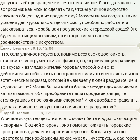
допускать её превращение в нечто негативное. Я всегда задаюсь
вопросами: как можно сделать так, чтобы уличное искусство
служило обществу, а не вредило ему? Можем ли мы создать такие
условия для художников, где они смогут свободно работать и
высказываться, не забывая про уважение к городской среде? Это
будет настоящим вызовом, но и открытием в нашем
взаимодействии с искусством.
Денис Беляев · 29.10, 12:00
Что, если уличное искусство, помимо всех своих достоинств,
становится инструментом конфликта, подчеркивающим разницу
во вкусах и взглядах жителей города? Способно ли оно
действительно обогатить пространство, или это всего лишь вызов
эстетическим нормам, который вызывает у людей раздражение и
недовольство? Могли бы мы найти баланс между вдохновением и
вандализмом, чтобы преобразить наши городские улицы, не
столкнувшись с постоянными спорами? И как вообще определить,
где заканчивается искусство и начинается разрушение?
Андрей Павлов · 29.10, 12:01
Уличное искусство действительно может быть и вдохновляющим,
и спорным. С одной стороны, оно помогает оживить городские
пространства, делает их ярче и интереснее. Когда я гуляю по
кварталам, где изображены яркие муралы, чувствуешь, как город