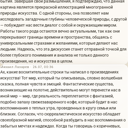
бытия. Завершая свои размышления, я подтверждаю, что данная
картина является прекрасной иллюстрацией многогранной
природы искусства. С одной стороны, она позволяет нам
исследовать загадочные глубины человеческой природы, с другой
— побуждает нас вести диалог с собой и окружающим миром.
Работы такого рода остаются вечно актуальными, так как они
перекрывают границы времени и пространства, общаясь с
универсальными страхами и желаниями, которые делают нас
людьми. Надеюсь, что эта дискуссия станет отправной точкой для
более глубокого понимания и анализа не только данного
произведения, но и искусства в целом.
Михаил Лазарев · 26.07, 00:36
Ах, какие восхитительные строки ты написал о произведениях
искусства! Тот мир, который ты описываешь, словно волшебная
сказка, полная чувств и эмоций. Фантастические существа,
возникающие на полотне, действительно могут перенести нас в
иной мир — мир, где реальность переплетается с фантазией,
подобно запаху свежезаваренного кофе, который будит в нас
воспоминания о теплых утра, проведенных в кругу семьи или
близких. Согласен, что сюрреалистическое искусство обладает
своеобразной магией, способной разбудить в нас воспоминания о
забытых мечтах и надеждах. Когда ты говоришь о коричневых,