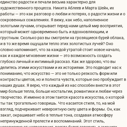
единство радости и печали весьма характерно для
художественного процесса. Никита Аблеев и Марта Шейн, их
работы — это как разговор о любви и потерях, о радости жизни и о
сокровенных сожалениях. Я вижу, как небо, наполненное
золотыми лучами, открывает перед нами целый мир восприятия,
который может одновременно быть и вдохновляющим, и
грустным. Сколько раз вы смотрели на грозящиеся бурей облака,
и в то же время ощущали тепло этих золотистых лучей? Оно
словно напоминает, что за каждой утратой стоит новое начало,
как и каждое мгновение жизни — это возможность создать
глубоко личный и интимный рассказ. Как же здорово, что вы
делитесь этими искусствами и их историями. Это подводит нас к
пониманию, что искусство — это не только резкость форм или
контрасты цветов, но и полнота чувств, которые оно пробуждает в
наших душах. Я верю, что каждый из нас способен внести в этот
мир больше тепла, больше ностальгии, романтики и любви через
творчество. И именно в этом таится красота искусства, о которой
ты так трогательно говоришь. Что касается стиля, то, на мой
взгляд, подчеркивает невероятную силу цвета и формы. Он, как
закат, окрашивает небо в теплые тона, создавая атмосферу
непринужденной прелести и воспоминаний. Этот стиль,