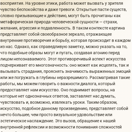
восприятия. На уровне этики, работа может вызвать у зрителя
чувство беспокойства и даже тревоги. Открытые пасти существ,
словно призывающие к действию, могут быть прочитаны как
метафорическая природа человеческой сущности — страхи,
желания, агрессия и подавленность. В таком контексте картина
представляет собой своеобразное зеркало, отражающее
внутренние противоречия и борьбу, которая происходит в каждом
из нас. Однако, как справедливую заметку, можно указать на то,
что подобные образы могут и пугать, создавая агонию перед
лицом непознаваемого. Этот противоречивый аспект искусства
подчеркивает его многозначность: оно может как исцелять, так и
вызывать страдания, прояснять значимость выраженных эмоций
или же погружать в глубины неразрешимого. Рассматривая такие
работы, мы можем говорить о важности диалога, который
предоставляет нам искусство. Оно поднимает вопросы, на
которые нет однозначных ответов, заставляет нас думать,
чувствовать и, возможно, извлекать уроки. Таким образом,
искусство, подобное данному произведению, представляет собой
нечто большее, чем просто визуальное удовольствие или
эстетическое наслаждение. Это вызов, обращение к нашей
внутренней рефлексии и возможности понимания сложностей