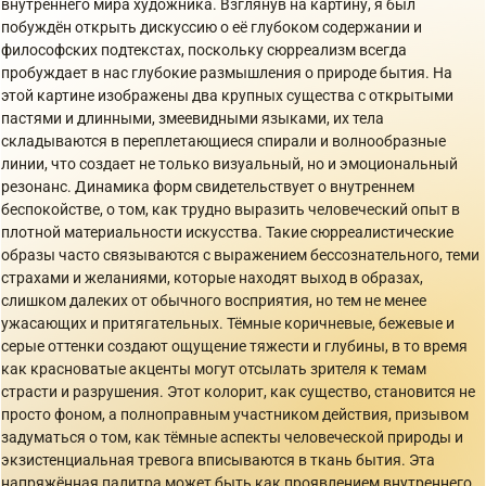
внутреннего мира художника. Взглянув на картину, я был
побуждён открыть дискуссию о её глубоком содержании и
философских подтекстах, поскольку сюрреализм всегда
пробуждает в нас глубокие размышления о природе бытия. На
этой картине изображены два крупных существа с открытыми
пастями и длинными, змеевидными языками, их тела
складываются в переплетающиеся спирали и волнообразные
линии, что создает не только визуальный, но и эмоциональный
резонанс. Динамика форм свидетельствует о внутреннем
беспокойстве, о том, как трудно выразить человеческий опыт в
плотной материальности искусства. Такие сюрреалистические
образы часто связываются с выражением бессознательного, теми
страхами и желаниями, которые находят выход в образах,
слишком далеких от обычного восприятия, но тем не менее
ужасающих и притягательных. Тёмные коричневые, бежевые и
серые оттенки создают ощущение тяжести и глубины, в то время
как красноватые акценты могут отсылать зрителя к темам
страсти и разрушения. Этот колорит, как существо, становится не
просто фоном, а полноправным участником действия, призывом
задуматься о том, как тёмные аспекты человеческой природы и
экзистенциальная тревога вписываются в ткань бытия. Эта
напряжённая палитра может быть как проявлением внутреннего