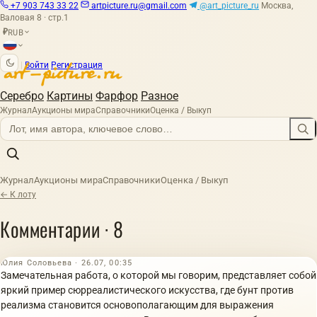
+7 903 743 33 22
artpicture.ru@gmail.com
@art_picture_ru
Москва,
Валовая 8 · стр.1
RUB
₽
|
Войти
Регистрация
Серебро
Картины
Фарфор
Разное
Журнал
Аукционы мира
Справочники
Оценка / Выкуп
Журнал
Аукционы мира
Справочники
Оценка / Выкуп
← К лоту
Комментарии · 8
Юлия Соловьева · 26.07, 00:35
Замечательная работа, о которой мы говорим, представляет собой
яркий пример сюрреалистического искусства, где бунт против
реализма становится основополагающим для выражения