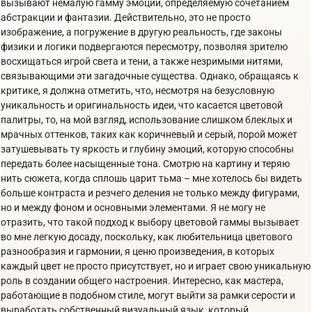
вызывают немалую гамму эмоций, определяемую сочетанием
абстракции и фантазии. Действительно, это не просто
изображение, а погружение в другую реальность, где законы
физики и логики подвергаются пересмотру, позволяя зрителю
восхищаться игрой света и тени, а также незримыми нитями,
связывающими эти загадочные существа. Однако, обращаясь к
критике, я должна отметить, что, несмотря на безусловную
уникальность и оригинальность идеи, что касается цветовой
палитры, то, на мой взгляд, использование слишком блеклых и
мрачных оттенков, таких как коричневый и серый, порой может
затушевывать ту яркость и глубину эмоций, которую способны
передать более насыщенные тона. Смотрю на картину и теряю
нить сюжета, когда сплошь царит тьма – мне хотелось бы видеть
больше контраста и резчего деления не только между фигурами,
но и между фоном и основными элементами. Я не могу не
отразить, что такой подход к выбору цветовой гаммы вызывает
во мне легкую досаду, поскольку, как любительница цветового
разнообразия и гармонии, я ценю произведения, в которых
каждый цвет не просто присутствует, но и играет свою уникальную
роль в создании общего настроения. Интересно, как мастера,
работающие в подобном стиле, могут выйти за рамки серости и
выработать собственный визуальный язык, который