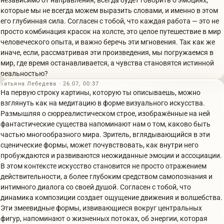
независимо от направления, всегда будет говорить о эмоциях,
которые мы не всегда можем выразить словами, и именно в этом
его глубинная сила. Согласен с тобой, что каждая работа — это не
просто комбинация красок на холсте, это целое путешествие в мир
человеческого опыта, и важно беречь эти мгновения. Так как же
иначе, если, рассматривая эти произведения, мы погружаемся в
мир, где время останавливается, а чувства становятся истинной
реальностью?
Татьяна Лебедева · 26.07, 00:37
На первую строку картины, которую ты описываешь, можно
взглянуть как на медитацию в форме визуального искусства.
Размышляя о сюрреалистическом строе, изображённые на ней
фантастические существа напоминают нам о том, каково быть
частью многообразного мира. Зритель, вглядывающийся в эти
сценические формы, может почувствовать, как внутри него
пробуждаются и развиваются неожиданные эмоции и ассоциации.
В этом контексте искусство становится не просто отражением
действительности, а более глубоким средством самопознания и
интимного диалога со своей душой. Согласен с тобой, что
динамика композиции создает ощущение движения и волшебства.
Эти змеевидные формы, извивающиеся вокруг центральных
фигур, напоминают о жизненных потоках, об энергии, которая