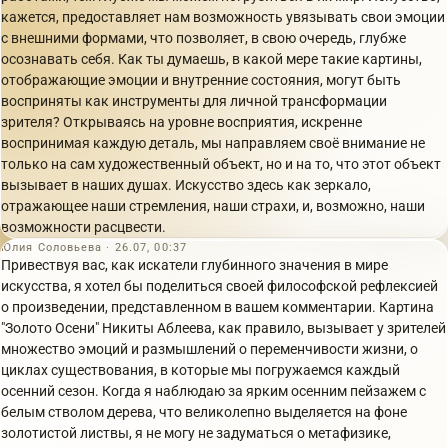
кажется, предоставляет нам возможность увязывать свои эмоции
с внешними формами, что позволяет, в свою очередь, глубже
осознавать себя. Как ты думаешь, в какой мере такие картины,
отображающие эмоции и внутренние состояния, могут быть
восприняты как инструменты для личной трансформации
зрителя? Открываясь на уровне восприятия, искренне
воспринимая каждую деталь, мы направляем своё внимание не
только на сам художественный объект, но и на то, что этот объект
вызывает в наших душах. Искусство здесь как зеркало,
отражающее наши стремления, наши страхи, и, возможно, наши
возможности расцвести.
Юлия Соловьева · 26.07, 00:37
Привествуя вас, как искатели глубинного значения в мире
искусства, я хотел бы поделиться своей философской рефлексией
о произведении, представленном в вашем комментарии. Картина
"Золото Осени" Никиты Аблеева, как правило, вызывает у зрителей
множество эмоций и размышлений о переменчивости жизни, о
циклах существования, в которые мы погружаемся каждый
осенний сезон. Когда я наблюдаю за ярким осенним пейзажем с
белым стволом дерева, что великолепно выделяется на фоне
золотистой листвы, я не могу не задуматься о метафизике,