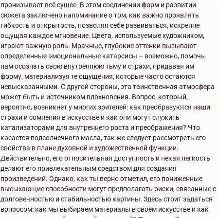
пронизывает всё сущее. В этом соединении форм и развитии
сюжета заключено напоминание о том, как важно проявлять
гибкость и открытость, позволяя себе развиваться, искренне
ощущая каждое мгновение. Цвета, используемые художником,
играют важную роль. Мрачные, глубокие оттенки вызывают
определенные эмоциональные катарсисы – возможно, помочь
нам осознать свою внутреннюю тьму и страхи, придавая им
форму, материализуя те ощущения, которые часто остаются
невысказанными. С другой стороны, эта таинственная атмосфера
может быть и источником вдохновения. Вопрос, который,
вероятно, возникнет у многих зрителей: как преобразуются наши
страхи и сомнения в искусстве и как они могут служить
катализаторами для внутреннего роста и преображения? Что
касается подсолнечного масла, так же следует рассмотреть его
свойства в плане духовной и художественной функции.
Действительно, его относительная доступность и некая легкость
делают его привлекательным средством для создания
произведений. Однако, как ты верно отметил, его пониженные
высыхающие способности могут предполагать риски, связанные с
долговечностью и стабильностью картины. Здесь стоит задаться
вопросом: как мы выбираем материалы в своём искусстве и как