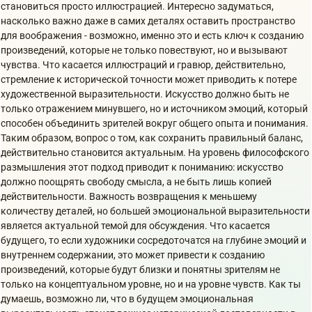
становиться просто иллюстрацией. Интересно задуматься,
насколько важно даже в самих деталях оставить пространство
для воображения - возможно, именно это и есть ключ к созданию
произведений, которые не только повествуют, но и вызывают
чувства. Что касается иллюстраций и гравюр, действительно,
стремление к исторической точности может приводить к потере
художественной выразительности. Искусство должно быть не
только отражением минувшего, но и источником эмоций, который
способен объединить зрителей вокруг общего опыта и понимания.
Таким образом, вопрос о том, как сохранить правильный баланс,
действительно становится актуальным. На уровень философского
размышления этот подход приводит к пониманию: искусство
должно поощрять свободу смысла, а не быть лишь копией
действительности. Важность возвращения к меньшему
количеству деталей, но большей эмоциональной выразительности
является актуальной темой для обсуждения. Что касается
будущего, то если художники сосредоточатся на глубине эмоций и
внутреннем содержании, это может привести к созданию
произведений, которые будут близки и понятны зрителям не
только на концептуальном уровне, но и на уровне чувств. Как ты
думаешь, возможно ли, что в будущем эмоциональная