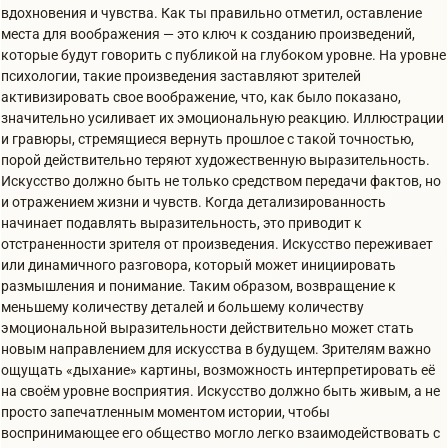
вдохновения и чувства. Как ты правильно отметил, оставление
места для воображения — это ключ к созданию произведений,
которые будут говорить с публикой на глубоком уровне. На уровне
психологии, такие произведения заставляют зрителей
активизировать свое воображение, что, как было показано,
значительно усиливает их эмоциональную реакцию. Иллюстрации
и гравюры, стремящиеся вернуть прошлое с такой точностью,
порой действительно теряют художественную выразительность.
Искусство должно быть не только средством передачи фактов, но
и отражением жизни и чувств. Когда детализированность
начинает подавлять выразительность, это приводит к
отстраненности зрителя от произведения. Искусство переживает
или динамичного разговора, который может инициировать
размышления и понимание. Таким образом, возвращение к
меньшему количеству деталей и большему количеству
эмоциональной выразительности действительно может стать
новым направлением для искусства в будущем. Зрителям важно
ощущать «дыхание» картины, возможность интерпретировать её
на своём уровне восприятия. Искусство должно быть живым, а не
просто запечатленным моментом истории, чтобы
воспринимающее его общество могло легко взаимодействовать с