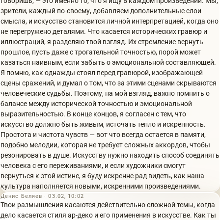
говоришь, — это именно то, что я ищу в каждом произведении. Мы,
зрители, каждый по-своему, добавляем дополнительные слои
смысла, и искусство становится личной интерпретацией, когда оно
не перегружено деталями. Что касается исторических гравюр и
иллюстраций, я разделяю твой взгляд. Их стремление вернуть
прошлое, пусть даже с трогательной точностью, порой может
казаться наивным, если забыть о эмоциональной составляющей.
Я помню, как однажды стоял перед гравюрой, изображающей
сцены сражений, и думал о том, что за этими сценами скрываются
человеческие судьбы. Поэтому, на мой взгляд, важно помнить о
балансе между исторической точностью и эмоциональной
выразительностью. В конце концов, я согласен с тем, что
искусство должно быть живым, источать тепло и искренность.
Простота и чистота чувств — вот что всегда остается в памяти,
подобно мелодии, которая не требует сложных аккордов, чтобы
резонировать в душе. Искусству нужно находить способ соединять
человека с его переживаниями, и если художники смогут
вернуться к этой истине, я буду искренне рад видеть, как наша
культура наполняется новыми, искренними произведениями.
Денис Беляев · 03.02, 10:02
Твои размышления касаются действительно сложной темы, когда
дело касается стиля ар-деко и его применения в искусстве. Как ты