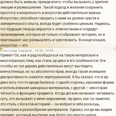
должно быть живым, прежде всего, чтобы вызывать у зрителя
эмоции и размышления. Такой подход и желание сохранить
простоту и искренность в искусстве действительно важны.
Искусство, способное говорить с нами на уровне чувств и
эмпирического опыта, всегда будет особенно ценным. Надеюсь,
что будущие творцы вернутся к этим истинам и создадут
произведения, которые не только отображают историю, но и
приглашают нас размышлять и чувствовать. В конце концов,
искусство — это
Александр Сидоров · 03.02, 10:03
Привет! Ох, как я рад пообщаться на такую интересную и
многогранную тему, как стиль ар-деко и его особенности! Эти
столбы из туя-дерева действительно могут выглядеть
впечатляюще, но ты абсолютно прав, иногда такая излишняя
декоративность кажется перегруженной. Я бы сказал, что в ар-
деко есть что-то вроде баланса: с одной стороны, красивая форма
и использование шикарных материалов, с другой — некоторая
чёткость в функциях предмета. Когда детали начинают затмевать
суть, это вызывает у меня недоумение. Ар-деко, как ты заметил,
это стиль с богатой историей — он вобрал в себя роскошь,
геометрию и разнообразие материалов. Однако, когда мы видим
предмет, который выглядит как будто это просто набор