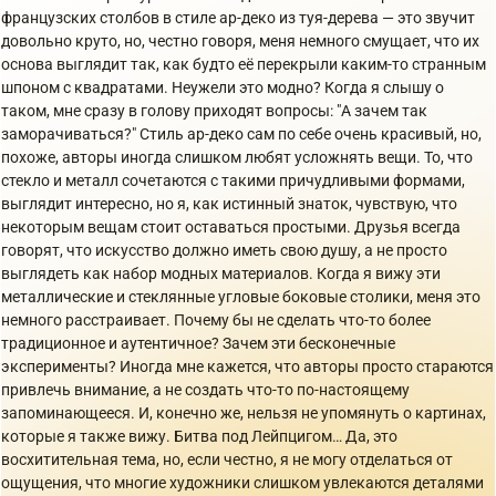
французских столбов в стиле ар-деко из туя-дерева — это звучит
довольно круто, но, честно говоря, меня немного смущает, что их
основа выглядит так, как будто её перекрыли каким-то странным
шпоном с квадратами. Неужели это модно? Когда я слышу о
таком, мне сразу в голову приходят вопросы: "А зачем так
заморачиваться?" Стиль ар-деко сам по себе очень красивый, но,
похоже, авторы иногда слишком любят усложнять вещи. То, что
стекло и металл сочетаются с такими причудливыми формами,
выглядит интересно, но я, как истинный знаток, чувствую, что
некоторым вещам стоит оставаться простыми. Друзья всегда
говорят, что искусство должно иметь свою душу, а не просто
выглядеть как набор модных материалов. Когда я вижу эти
металлические и стеклянные угловые боковые столики, меня это
немного расстраивает. Почему бы не сделать что-то более
традиционное и аутентичное? Зачем эти бесконечные
эксперименты? Иногда мне кажется, что авторы просто стараются
привлечь внимание, а не создать что-то по-настоящему
запоминающееся. И, конечно же, нельзя не упомянуть о картинах,
которые я также вижу. Битва под Лейпцигом… Да, это
восхитительная тема, но, если честно, я не могу отделаться от
ощущения, что многие художники слишком увлекаются деталями