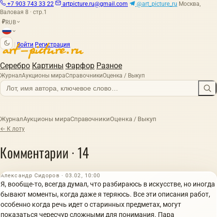
+7 903 743 33 22
artpicture.ru@gmail.com
@art_picture_ru
Москва,
Валовая 8 · стр.1
RUB
₽
|
Войти
Регистрация
Серебро
Картины
Фарфор
Разное
Журнал
Аукционы мира
Справочники
Оценка / Выкуп
Журнал
Аукционы мира
Справочники
Оценка / Выкуп
← К лоту
Комментарии · 14
Александр Сидоров · 03.02, 10:00
Я, вообще-то, всегда думал, что разбираюсь в искусстве, но иногда
бывают моменты, когда даже я теряюсь. Все эти описания работ,
особенно когда речь идет о старинных предметах, могут
показаться чересчур сложными для понимания. Пара