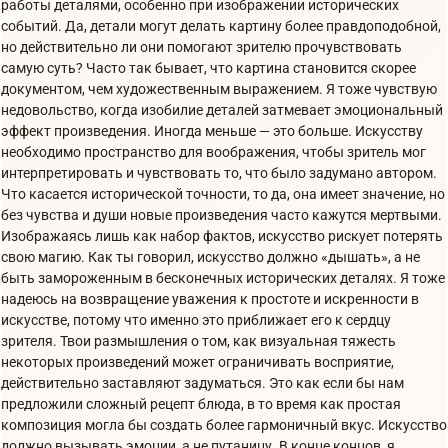
работы деталями, особенно при изображении исторических
событий. Да, детали могут делать картину более правдоподобной,
но действительно ли они помогают зрителю прочувствовать
самую суть? Часто так бывает, что картина становится скорее
документом, чем художественным выражением. Я тоже чувствую
недовольство, когда изобилие деталей затмевает эмоциональный
эффект произведения. Иногда меньше — это больше. Искусству
необходимо пространство для воображения, чтобы зритель мог
интерпретировать и чувствовать то, что было задумано автором.
Что касается исторической точности, то да, она имеет значение, но
без чувства и души новые произведения часто кажутся мертвыми.
Изображаясь лишь как набор фактов, искусство рискует потерять
свою магию. Как ты говорил, искусство должно «дышать», а не
быть замороженным в бесконечных исторических деталях. Я тоже
надеюсь на возвращение уважения к простоте и искренности в
искусстве, потому что именно это приближает его к сердцу
зрителя. Твои размышления о том, как визуальная тяжесть
некоторых произведений может ограничивать восприятие,
действительно заставляют задуматься. Это как если бы нам
предложили сложный рецепт блюда, в то время как простая
композиция могла бы создать более гармоничный вкус. Искусство
должно вызывать эмоции, а не путаницу. В конце концов, я