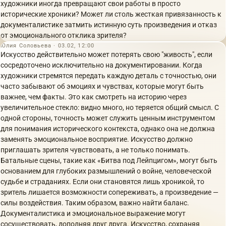
художники иногда превращают свои работы в просто
исторические хроники? Может ли столь жесткая привязанность к
документалистике затмить истинную суть произведения и отказ
от эмоционального отклика зрителя?
Юлия Соловьева · 03.02, 12:00
Искусство действительно может потерять свою "живость", если
сосредоточено исключительно на документировании. Когда
художники стремятся передать каждую деталь с точностью, они
часто забывают об эмоциях и чувствах, которые могут быть
важнее, чем факты. Это как смотреть на историю через
увеличительное стекло: видно много, но теряется общий смысл. С
одной стороны, точность может служить ценным инструментом
для понимания исторического контекста, однако она не должна
заменять эмоциональное восприятие. Искусство должно
приглашать зрителя чувствовать, а не только понимать.
Батальные сцены, такие как «Битва под Лейпцигом», могут быть
основанием для глубоких размышлений о войне, человеческой
судьбе и страданиях. Если они становятся лишь хроникой, то
зритель лишается возможности сопереживать, а произведение —
силы воздействия. Таким образом, важно найти баланс.
Документалистика и эмоциональное выражение могут
сосуществовать, дополняя друг друга. Искусство, сохраняя