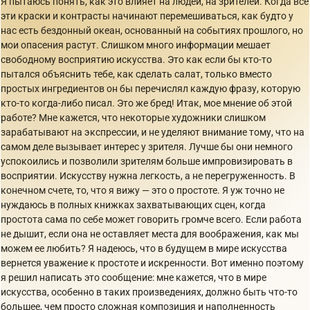
Я пытаюсь понять, как это влияет на людей, на зрителей. Когда все
эти краски и контрасты начинают перемешиваться, как будто у
нас есть бездонный океан, основанный на событиях прошлого, но
мои опасения растут. Слишком много информации мешает
свободному восприятию искусства. Это как если бы кто-то
пытался объяснить тебе, как сделать салат, только вместо
простых ингредиентов он бы перечислял каждую фразу, которую
кто-то когда-либо писал. Это же бред! Итак, мое мнение об этой
работе? Мне кажется, что некоторые художники слишком
зарабатывают на экспрессии, и не уделяют внимание тому, что на
самом деле вызывает интерес у зрителя. Лучше бы они немного
успокоились и позволили зрителям больше импровизировать в
восприятии. Искусству нужна легкость, а не перегруженность. В
конечном счете, то, что я вижу — это о простоте. Я уж точно не
нуждаюсь в полных книжках захватывающих сцен, когда
простота сама по себе может говорить громче всего. Если работа
не дышит, если она не оставляет места для воображения, как мы
можем ее любить? Я надеюсь, что в будущем в мире искусства
вернется уважение к простоте и искренности. Вот именно поэтому
я решил написать это сообщение: мне кажется, что в мире
искусства, особенно в таких произведениях, должно быть что-то
большее, чем просто сложная композиция и наполненность