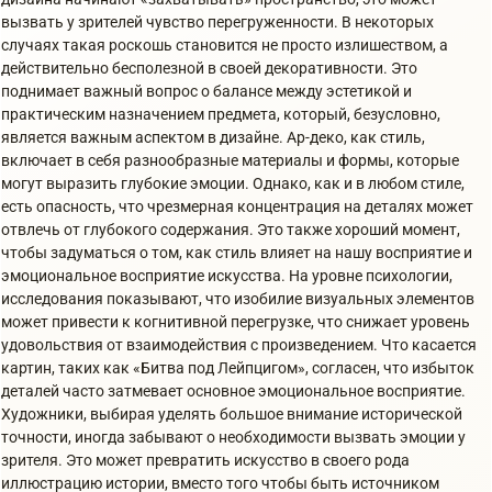
вызвать у зрителей чувство перегруженности. В некоторых
случаях такая роскошь становится не просто излишеством, а
действительно бесполезной в своей декоративности. Это
поднимает важный вопрос о балансе между эстетикой и
практическим назначением предмета, который, безусловно,
является важным аспектом в дизайне. Ар-деко, как стиль,
включает в себя разнообразные материалы и формы, которые
могут выразить глубокие эмоции. Однако, как и в любом стиле,
есть опасность, что чрезмерная концентрация на деталях может
отвлечь от глубокого содержания. Это также хороший момент,
чтобы задуматься о том, как стиль влияет на нашу восприятие и
эмоциональное восприятие искусства. На уровне психологии,
исследования показывают, что изобилие визуальных элементов
может привести к когнитивной перегрузке, что снижает уровень
удовольствия от взаимодействия с произведением. Что касается
картин, таких как «Битва под Лейпцигом», согласен, что избыток
деталей часто затмевает основное эмоциональное восприятие.
Художники, выбирая уделять большое внимание исторической
точности, иногда забывают о необходимости вызвать эмоции у
зрителя. Это может превратить искусство в своего рода
иллюстрацию истории, вместо того чтобы быть источником