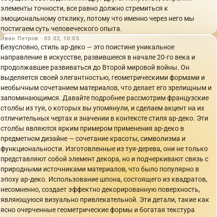
элементы точности, все равно должно стремиться к
эмоциональному отклику, потому что именно через него мы
постигаем суть человеческого опыта.
Иван Петров · 03.02, 10:05
Безусловно, стиль ар-деко — это поистине уникальное
направление в искусстве, развившееся в начале 20-го века и
продолжавшее развиваться до Второй мировой войны. Он
выделяется своей элегантностью, геометрическими формами и
необычным сочетанием материалов, что делает его зрелищным и
запоминающимся. Давайте подробнее рассмотрим французские
столбы из туя, о которых вы упомянули, и сделаем акцент на их
отличительных чертах и значении в контексте стиля ар-деко. Эти
столбы являются ярким примером применения ар-деко в
предметном дизайне — сочетание красоты, символизма и
функциональности. Изготовленные из туя-дерева, они не только
представляют собой элемент декора, но и подчеркивают связь с
природными источниками материалов, что было популярно в
эпоху ар-деко. Использование шпона, состоящего из квадратов,
несомненно, создает эффектно декорированную поверхность,
являющуюся визуально привлекательной. Эти детали, такие как
ясно очерченные геометрические формы и богатая текстура