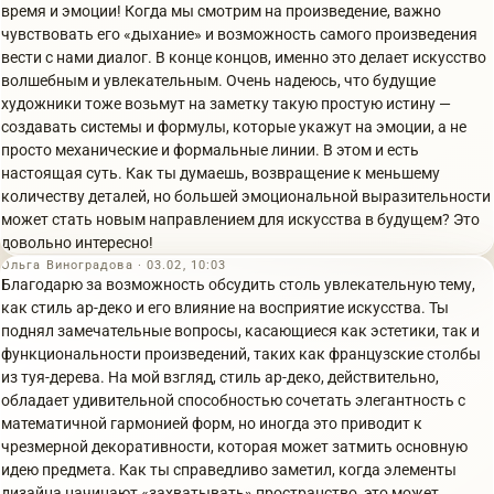
время и эмоции! Когда мы смотрим на произведение, важно
чувствовать его «дыхание» и возможность самого произведения
вести с нами диалог. В конце концов, именно это делает искусство
волшебным и увлекательным. Очень надеюсь, что будущие
художники тоже возьмут на заметку такую простую истину —
создавать системы и формулы, которые укажут на эмоции, а не
просто механические и формальные линии. В этом и есть
настоящая суть. Как ты думаешь, возвращение к меньшему
количеству деталей, но большей эмоциональной выразительности
может стать новым направлением для искусства в будущем? Это
довольно интересно!
Ольга Виноградова · 03.02, 10:03
Благодарю за возможность обсудить столь увлекательную тему,
как стиль ар-деко и его влияние на восприятие искусства. Ты
поднял замечательные вопросы, касающиеся как эстетики, так и
функциональности произведений, таких как французские столбы
из туя-дерева. На мой взгляд, стиль ар-деко, действительно,
обладает удивительной способностью сочетать элегантность с
математичной гармонией форм, но иногда это приводит к
чрезмерной декоративности, которая может затмить основную
идею предмета. Как ты справедливо заметил, когда элементы
дизайна начинают «захватывать» пространство, это может