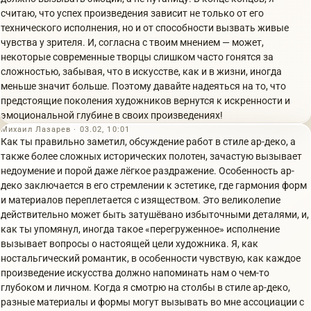
считаю, что успех произведения зависит не только от его
технического исполнения, но и от способности вызвать живые
чувства у зрителя. И, согласна с твоим мнением — может,
некоторые современные творцы слишком часто гонятся за
сложностью, забывая, что в искусстве, как и в жизни, иногда
меньше значит больше. Поэтому давайте надеяться на то, что
предстоящие поколения художников вернутся к искренности и
эмоциональной глубине в своих произведениях!
Михаил Лазарев · 03.02, 10:01
Как ты правильно заметил, обсуждение работ в стиле ар-деко, а
также более сложных исторических полотен, зачастую вызывает
недоумение и порой даже лёгкое раздражение. Особенность ар-
деко заключается в его стремлении к эстетике, где гармония форм
и материалов переплетается с изяществом. Это великолепие
действительно может быть затушёвано избыточными деталями, и,
как ты упомянул, иногда такое «перегруженное» исполнение
вызывает вопросы о настоящей цели художника. Я, как
ностальгический романтик, в особенности чувствую, как каждое
произведение искусства должно напоминать нам о чем-то
глубоком и личном. Когда я смотрю на столбы в стиле ар-деко,
разные материалы и формы могут вызывать во мне ассоциации с