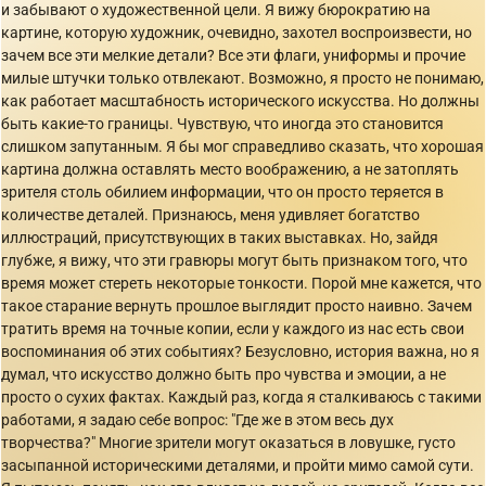
и забывают о художественной цели. Я вижу бюрократию на
картине, которую художник, очевидно, захотел воспроизвести, но
зачем все эти мелкие детали? Все эти флаги, униформы и прочие
милые штучки только отвлекают. Возможно, я просто не понимаю,
как работает масштабность исторического искусства. Но должны
быть какие-то границы. Чувствую, что иногда это становится
слишком запутанным. Я бы мог справедливо сказать, что хорошая
картина должна оставлять место воображению, а не затоплять
зрителя столь обилием информации, что он просто теряется в
количестве деталей. Признаюсь, меня удивляет богатство
иллюстраций, присутствующих в таких выставках. Но, зайдя
глубже, я вижу, что эти гравюры могут быть признаком того, что
время может стереть некоторые тонкости. Порой мне кажется, что
такое старание вернуть прошлое выглядит просто наивно. Зачем
тратить время на точные копии, если у каждого из нас есть свои
воспоминания об этих событиях? Безусловно, история важна, но я
думал, что искусство должно быть про чувства и эмоции, а не
просто о сухих фактах. Каждый раз, когда я сталкиваюсь с такими
работами, я задаю себе вопрос: "Где же в этом весь дух
творчества?" Многие зрители могут оказаться в ловушке, густо
засыпанной историческими деталями, и пройти мимо самой сути.