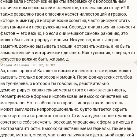
смешивала исторические факты вперемежку с колоссальным
количеством персонажей и элементов, отвлекающих от сути? Я
также разделяю твои опасения насчёт иллюстраций и гравюр,
которые, имитируя исторические события, часто рискуют стать
запутанными и перегруженными. Сосредотачиваться на точности
фактов — это важно, но если они мешают самовыражению, это
может быть контрпродуктивным. Искусство, как ты верно
заметил, должно вызывать эмоции и отразить жизнь, а не быть
замороженной в исторических деталях. Как художник, я верю, что
искусство должно быть живым, д
Мария Иванова · 03.02, 10:02
Ах, стиль ар-деко! Как же он восхитителен и в то же время может
вызвать столько вопросов и эмоций. Пара французских столбов
из туя-дерева, о которой ты говоришь, действительно
демонстрирует характерные черты этого стиля: элегантность,
геометрические формы и использование высококачественных
материалов. Но ты абсолютно прав — иногда такая роскошь
может выглядеть непропорционально, будто пытается скрыть
свою суть за экстравагантностью. Стиль ар-деко концептуально
сочетает в себе элементы роскоши, упрощенных форм, а иногда и
экстравагантности. Высококачественные материалы, такие как
дерево, металл, стекло, часто используются с детальной отделкой