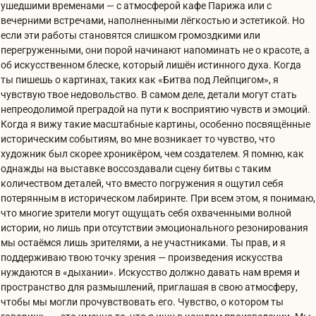
ушедшими временами — с атмосферой кафе Парижа или с
вечерними встречами, наполненными лёгкостью и эстетикой. Но
если эти работы становятся слишком громоздкими или
перегруженными, они порой начинают напоминать не о красоте, а
об искусственном блеске, который лишён истинного духа. Когда
ты пишешь о картинах, таких как «Битва под Лейпцигом», я
чувствую твое недовольство. В самом деле, детали могут стать
непреодолимой преградой на пути к восприятию чувств и эмоций.
Когда я вижу такие масштабные картины, особенно посвящённые
историческим событиям, во мне возникает то чувство, что
художник был скорее хроникёром, чем создателем. Я помню, как
однажды на выставке воссоздавали сцену битвы с таким
количеством деталей, что вместо погружения я ощутил себя
потерянным в историческом лабиринте. При всем этом, я понимаю,
что многие зрители могут ощущать себя охваченными волной
истории, но лишь при отсутствии эмоционального резонирования
мы остаёмся лишь зрителями, а не участниками. Ты прав, и я
поддерживаю твою точку зрения — произведения искусства
нуждаются в «дыхании». Искусство должно давать нам время и
пространство для размышлений, приглашая в свою атмосферу,
чтобы мы могли прочувствовать его. Чувство, о котором ты