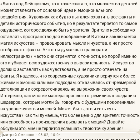
«Битва под Лейпцигом», то я тоже считаю, что множество деталей
может отвлекать от основной идеи и эмоционального
воздействия. Художник как будто пытался охватить все факты и
детали исторического события, но в результате теряется то самое
ощущение, которое должно быть у зрителя. Зрителю необходимо
оставлять пространство для воображения! В этом и заключается
магия искусства – провоцировать мысли и чувства, а не просто
отображать факты. А что ты думаешь о гравюрах и
иллюстрациях? Часто они стремятся к точности, но порой именно
это и убивает всю художественную выразительность. Искусство
должно заставлять нас чувствовать, а не просто отвечать на
факты. Я надеюсь, что современные художники вернутся к более
живым и эмоциональным подходам, отказываясь от чрезмерной
детализации и сосредоточиваясь на выражении своих чувств.
Интересно, как многие мастера прошлого стремились к созданию
шедевров, которые могли бы говорить с будущими поколениями
на уровне чувств и мыслей. Может быть, это и есть суть
искусства? Как ты думаешь, что более ценно для зрителя: точность
или способность произведения вызывать эмоции? Давайте
обсудим это, мне не терпится услышать твою точку зрения!
Дмитрий Смирнов · 03.02, 10:04