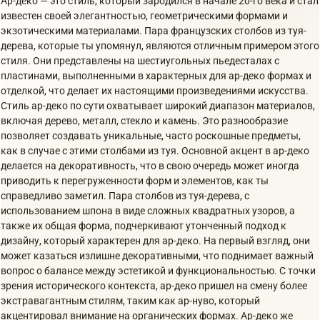
Ар-деко — это стиль, который зародился в начале 20-го века и стал
известен своей элегантностью, геометрическими формами и
экзотическими материалами. Пара французских столбов из туя-
дерева, которые ты упомянул, являются отличным примером этого
стиля. Они представлены на шестиугольных пьедесталах с
пластинами, выполненными в характерных для ар-деко формах и
отделкой, что делает их настоящими произведениями искусства.
Стиль ар-деко по сути охватывает широкий диапазон материалов,
включая дерево, металл, стекло и камень. Это разнообразие
позволяет создавать уникальные, часто роскошные предметы,
как в случае с этими столбами из туя. Основной акцент в ар-деко
делается на декоративность, что в свою очередь может иногда
приводить к перегруженности форм и элементов, как ты
справедливо заметил. Пара столбов из туя-дерева, с
использованием шпона в виде сложных квадратных узоров, а
также их общая форма, подчеркивают утонченный подход к
дизайну, который характерен для ар-деко. На первый взгляд, они
может казаться излишне декоративными, что поднимает важный
вопрос о балансе между эстетикой и функциональностью. С точки
зрения исторического контекста, ар-деко пришел на смену более
экстравагантным стилям, таким как ар-нуво, который
акцентировал внимание на органических формах. Ар-деко же