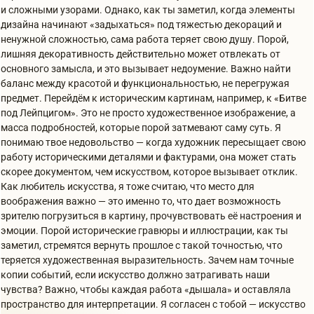
и сложными узорами. Однако, как ты заметил, когда элементы
дизайна начинают «задыхаться» под тяжестью декораций и
ненужной сложностью, сама работа теряет свою душу. Порой,
лишняя декоративность действительно может отвлекать от
основного замысла, и это вызывает недоумение. Важно найти
баланс между красотой и функциональностью, не перегружая
предмет. Перейдём к историческим картинам, например, к «Битве
под Лейпцигом». Это не просто художественное изображение, а
масса подробностей, которые порой затмевают саму суть. Я
понимаю твое недовольство — когда художник пересыщает свою
работу историческими деталями и фактурами, она может стать
скорее документом, чем искусством, которое вызывает отклик.
Как любитель искусства, я тоже считаю, что место для
воображения важно — это именно то, что дает возможность
зрителю погрузиться в картину, прочувствовать её настроения и
эмоции. Порой исторические гравюры и иллюстрации, как ты
заметил, стремятся вернуть прошлое с такой точностью, что
теряется художественная выразительность. Зачем нам точные
копии событий, если искусство должно затрагивать наши
чувства? Важно, чтобы каждая работа «дышала» и оставляла
пространство для интерпретации. Я согласен с тобой — искусство