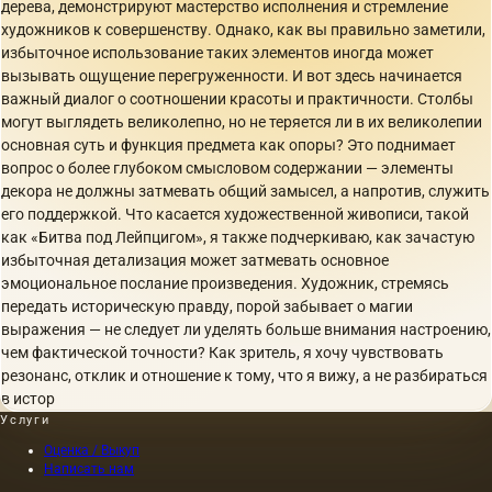
дерева, демонстрируют мастерство исполнения и стремление
художников к совершенству. Однако, как вы правильно заметили,
избыточное использование таких элементов иногда может
вызывать ощущение перегруженности. И вот здесь начинается
важный диалог о соотношении красоты и практичности. Столбы
могут выглядеть великолепно, но не теряется ли в их великолепии
основная суть и функция предмета как опоры? Это поднимает
вопрос о более глубоком смысловом содержании — элементы
декора не должны затмевать общий замысел, а напротив, служить
его поддержкой. Что касается художественной живописи, такой
как «Битва под Лейпцигом», я также подчеркиваю, как зачастую
избыточная детализация может затмевать основное
эмоциональное послание произведения. Художник, стремясь
передать историческую правду, порой забывает о магии
выражения — не следует ли уделять больше внимания настроению,
чем фактической точности? Как зритель, я хочу чувствовать
резонанс, отклик и отношение к тому, что я вижу, а не разбираться
в истор
Услуги
Оценка / Выкуп
Написать нам