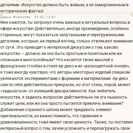
деталями. Искусство должно быть живым, а не замороженным в
исторических фактах!
Дарья Морозова · 03.02, 10:01
Мне кажется, ты затронул очень важные и актуальные вопросы в
сфере искусства! Действительно, иногда произведения, особенно
старинные, могут показаться запутанными и перегруженными
деталями, которые, на первый взгляд, только отвлекают внимание
от сути. Это приводит к интересной дискуссии о том, каково
искусство — должно ли оно быть простым и понятным или же
сложным и многослойным? Что касается твоих мыслей о
французских столбах в стиле ар-деко и их «разноцветной основе»,
я тоже иногда чувствую, что авторы некоторых изделий слишком
увлекаются экспериментами с формами и материалами. Ар-деко
сам по себе действительно прекрасен, но этот стиль, порой, может
«задыхаться» от излишней декоративности. Как любитель
искусства, я задаюсь вопросом: действительно ли эта пышность
служит цели, или же она просто пытается привлечь внимание?
Добавление странного шпона может придавать элемент
оригинальности, но важно помнить, что гармония и
уравновешенность тоже имеют свою ценность. Также, ты поставил
интересный вопрос о том, зачем усложнять и перезагружать свои