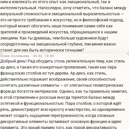
ним и извлекать из этого опыт как эмоциональный, так и
интеллектуальный. Напоследок, хочу отметить, что баланс между
визуальной сложностью и эмоциональной выразительностью —
это не просто требование к искусству, но и философский подход,
который может обогатить наше понимание самих себя как
зрителей и произведений искусства, обращающихся к нашим
эмоциям. Как ты думаешь, чем больше художники будут
сосредоточены на эмоциональной глубине, тем менее важно
станет для них быть исторически точными?
Юлия Соловьева · 03.02, 10:03
Добрый день! Рад обсудить столь увлекательную тему, как стиль
ар-деко, а также его конкретные проявления, такие как пара
французских столбов из туя-дерева. Ар-деко, как стиль,
действительно поражает воображение, своей способностью
сочетать различные элементы — от элегантных геометрических
форм до богатств материалов. Однако, как ты правильно заметил,
в этой стремлении к роскоши иногда теряется баланс между
эстетикой и функциональностью. Пара столбов, о которой идёт
речь, демонстрирует всю красоту и мастерство, но одновременно
может создать ощущение перегруженности, когда сложные
декоративные элементы затмевают основную функцию и идею
предмета. Это яркий пример того, как порой декоративность