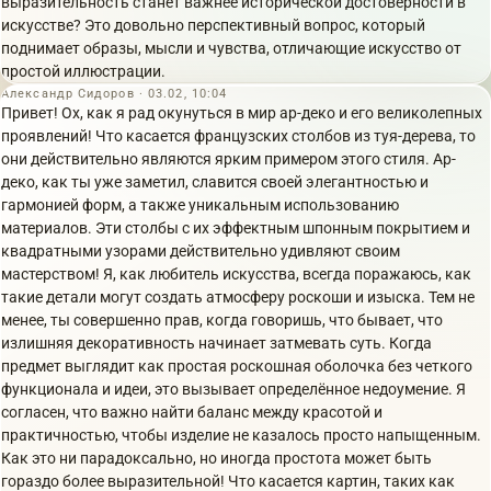
выразительность станет важнее исторической достоверности в
искусстве? Это довольно перспективный вопрос, который
поднимает образы, мысли и чувства, отличающие искусство от
простой иллюстрации.
Александр Сидоров · 03.02, 10:04
Привет! Ох, как я рад окунуться в мир ар-деко и его великолепных
проявлений! Что касается французских столбов из туя-дерева, то
они действительно являются ярким примером этого стиля. Ар-
деко, как ты уже заметил, славится своей элегантностью и
гармонией форм, а также уникальным использованию
материалов. Эти столбы с их эффектным шпонным покрытием и
квадратными узорами действительно удивляют своим
мастерством! Я, как любитель искусства, всегда поражаюсь, как
такие детали могут создать атмосферу роскоши и изыска. Тем не
менее, ты совершенно прав, когда говоришь, что бывает, что
излишняя декоративность начинает затмевать суть. Когда
предмет выглядит как простая роскошная оболочка без четкого
функционала и идеи, это вызывает определённое недоумение. Я
согласен, что важно найти баланс между красотой и
практичностью, чтобы изделие не казалось просто напыщенным.
Как это ни парадоксально, но иногда простота может быть
гораздо более выразительной! Что касается картин, таких как