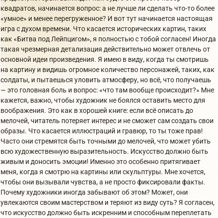
квадратов, начинается вопрос: а не лучше ли сделать что-то более
«умное» и менее перегруженное? И вот тут начинается настоящая
игра с духом времени. Что касается исторических картин, таких
как «Битва под Лейпцигом», я полностью с тобой согласен! Иногда
такая чрезмерная детализация действительно может отвлечь от
основной идеи произведения. Я имею в виду, когда ты смотришь
на картину и видишь огромное количество персонажей, таких, как
солдаты, и пытаешься уловить атмосферу, но всё, что получаешь
— это головная боль и вопрос: «что там вообще происходит?» Мне
кажется, важно, чтобы художник не боялся оставить место для
воображения. Это как в хорошей книге: если всё описать до
мелочей, читатель потеряет интерес и не сможет сам создать свои
образы. Что касается иллюстраций и гравюр, то ты тоже прав!
Часто они стремятся быть точными до мелочей, что может убить
всю художественную выразительность. Искусство должно быть
живым и доносить эмоции! Именно это особенно притягивает
меня, когда я смотрю на картины или скульптуры. Мне хочется,
чтобы они вызывали чувства, а не просто фиксировали факты.
Почему художники иногда забывают об этом? Может, они
увлекаются своим мастерством и теряют из виду суть? Я согласен,
что искусство должно быть искренним и способным переплетать