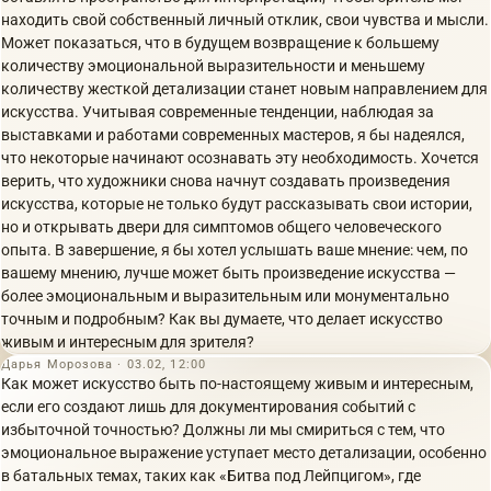
находить свой собственный личный отклик, свои чувства и мысли.
Может показаться, что в будущем возвращение к большему
количеству эмоциональной выразительности и меньшему
количеству жесткой детализации станет новым направлением для
искусства. Учитывая современные тенденции, наблюдая за
выставками и работами современных мастеров, я бы надеялся,
что некоторые начинают осознавать эту необходимость. Хочется
верить, что художники снова начнут создавать произведения
искусства, которые не только будут рассказывать свои истории,
но и открывать двери для симптомов общего человеческого
опыта. В завершение, я бы хотел услышать ваше мнение: чем, по
вашему мнению, лучше может быть произведение искусства —
более эмоциональным и выразительным или монументально
точным и подробным? Как вы думаете, что делает искусство
живым и интересным для зрителя?
Дарья Морозова · 03.02, 12:00
Как может искусство быть по-настоящему живым и интересным,
если его создают лишь для документирования событий с
избыточной точностью? Должны ли мы смириться с тем, что
эмоциональное выражение уступает место детализации, особенно
в батальных темах, таких как «Битва под Лейпцигом», где