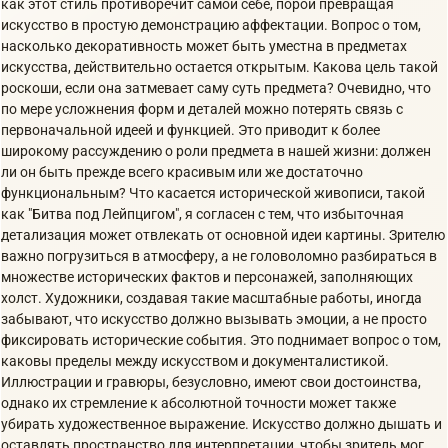
как этот стиль противоречит самой себе, порой превращая
искусство в простую демонстрацию аффектации. Вопрос о том,
насколько декоративность может быть уместна в предметах
искусства, действительно остается открытым. Какова цель такой
роскоши, если она затмевает саму суть предмета? Очевидно, что
по мере усложнения форм и деталей можно потерять связь с
первоначальной идеей и функцией. Это приводит к более
широкому рассуждению о роли предмета в нашей жизни: должен
ли он быть прежде всего красивым или же достаточно
функциональным? Что касается исторической живописи, такой
как "Битва под Лейпцигом", я согласен с тем, что избыточная
детализация может отвлекать от основной идеи картины. Зрителю
важно погрузиться в атмосферу, а не головоломно разбираться в
множестве исторических фактов и персонажей, заполняющих
холст. Художники, создавая такие масштабные работы, иногда
забывают, что искусство должно вызывать эмоции, а не просто
фиксировать исторические события. Это поднимает вопрос о том,
каковы пределы между искусством и документалистикой.
Иллюстрации и гравюры, безусловно, имеют свои достоинства,
однако их стремление к абсолютной точности может также
убирать художественное выражение. Искусство должно дышать и
оставлять пространство для интерпретации, чтобы зритель мог