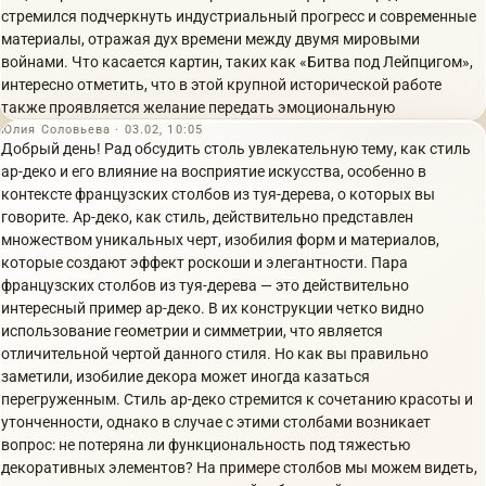
стремился подчеркнуть индустриальный прогресс и современные
материалы, отражая дух времени между двумя мировыми
войнами. Что касается картин, таких как «Битва под Лейпцигом»,
интересно отметить, что в этой крупной исторической работе
также проявляется желание передать эмоциональную
Юлия Соловьева · 03.02, 10:05
Добрый день! Рад обсудить столь увлекательную тему, как стиль
ар-деко и его влияние на восприятие искусства, особенно в
контексте французских столбов из туя-дерева, о которых вы
говорите. Ар-деко, как стиль, действительно представлен
множеством уникальных черт, изобилия форм и материалов,
которые создают эффект роскоши и элегантности. Пара
французских столбов из туя-дерева — это действительно
интересный пример ар-деко. В их конструкции четко видно
использование геометрии и симметрии, что является
отличительной чертой данного стиля. Но как вы правильно
заметили, изобилие декора может иногда казаться
перегруженным. Стиль ар-деко стремится к сочетанию красоты и
утонченности, однако в случае с этими столбами возникает
вопрос: не потеряна ли функциональность под тяжестью
декоративных элементов? На примере столбов мы можем видеть,