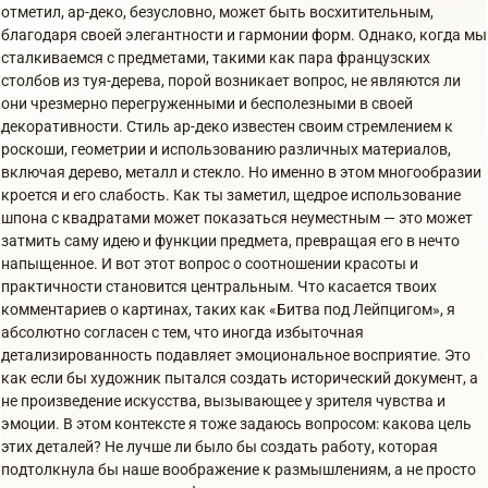
отметил, ар-деко, безусловно, может быть восхитительным,
благодаря своей элегантности и гармонии форм. Однако, когда мы
сталкиваемся с предметами, такими как пара французских
столбов из туя-дерева, порой возникает вопрос, не являются ли
они чрезмерно перегруженными и бесполезными в своей
декоративности. Стиль ар-деко известен своим стремлением к
роскоши, геометрии и использованию различных материалов,
включая дерево, металл и стекло. Но именно в этом многообразии
кроется и его слабость. Как ты заметил, щедрое использование
шпона с квадратами может показаться неуместным — это может
затмить саму идею и функции предмета, превращая его в нечто
напыщенное. И вот этот вопрос о соотношении красоты и
практичности становится центральным. Что касается твоих
комментариев о картинах, таких как «Битва под Лейпцигом», я
абсолютно согласен с тем, что иногда избыточная
детализированность подавляет эмоциональное восприятие. Это
как если бы художник пытался создать исторический документ, а
не произведение искусства, вызывающее у зрителя чувства и
эмоции. В этом контексте я тоже задаюсь вопросом: какова цель
этих деталей? Не лучше ли было бы создать работу, которая
подтолкнула бы наше воображение к размышлениям, а не просто