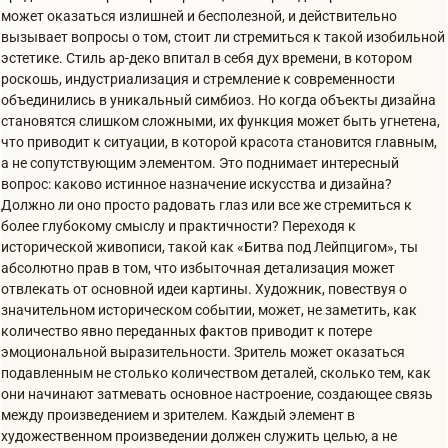
может оказаться излишней и бесполезной, и действительно
вызывает вопросы о том, стоит ли стремиться к такой изобильной
эстетике. Стиль ар-деко впитал в себя дух времени, в котором
роскошь, индустриализация и стремление к современности
объединились в уникальный симбиоз. Но когда объекты дизайна
становятся слишком сложными, их функция может быть угнетена,
что приводит к ситуации, в которой красота становится главным,
а не сопутствующим элементом. Это поднимает интересный
вопрос: каково истинное назначение искусства и дизайна?
Должно ли оно просто радовать глаз или все же стремиться к
более глубокому смыслу и практичности? Переходя к
исторической живописи, такой как «Битва под Лейпцигом», ты
абсолютно прав в том, что избыточная детализация может
отвлекать от основной идеи картины. Художник, повествуя о
значительном историческом событии, может, не заметить, как
количество явно переданных фактов приводит к потере
эмоциональной выразительности. Зритель может оказаться
подавленным не столько количеством деталей, сколько тем, как
они начинают затмевать основное настроение, создающее связь
между произведением и зрителем. Каждый элемент в
художественном произведении должен служить целью, а не