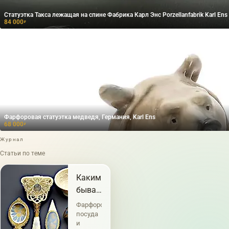
Статуэтка Такса лежащая на спине Фабрика Карл Энс Porzellanfabrik Karl Ens
84 000
₽
Фарфоровая статуэтка медведя, Германия, Karl Ens
68 000
₽
Журнал
Статьи по теме
Каким
бывает
фарфор
Фарфоровая
посуда
и