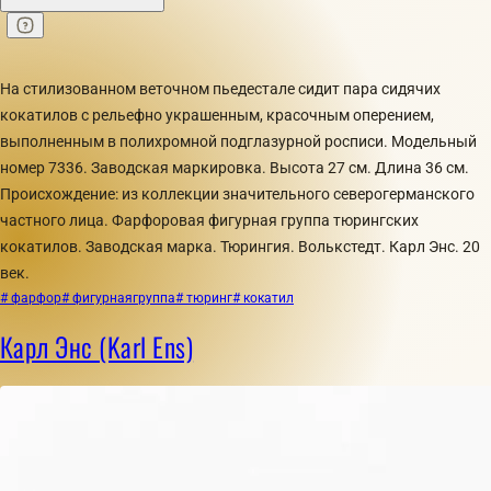
На стилизованном веточном пьедестале сидит пара сидячих
кокатилов с рельефно украшенным, красочным оперением,
выполненным в полихромной подглазурной росписи. Модельный
номер 7336. Заводская маркировка. Высота 27 см. Длина 36 см.
Происхождение: из коллекции значительного северогерманского
частного лица. Фарфоровая фигурная группа тюрингских
кокатилов. Заводская марка. Тюрингия. Волькстедт. Карл Энс. 20
век.
# фарфор
# фигурнаягруппа
# тюринг
# кокатил
Карл Энс (Karl Ens)