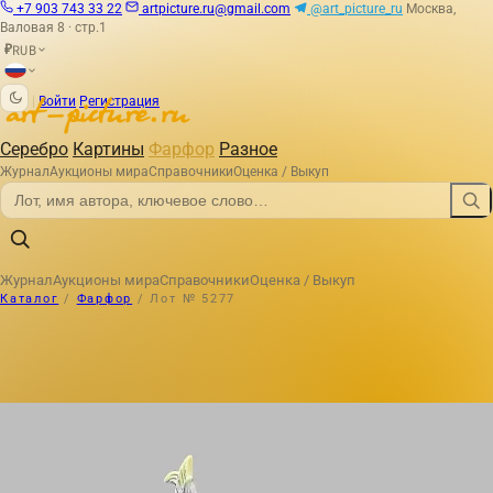
+7 903 743 33 22
artpicture.ru@gmail.com
@art_picture_ru
Москва,
Валовая 8 · стр.1
RUB
₽
|
Войти
Регистрация
Серебро
Картины
Фарфор
Разное
Журнал
Аукционы мира
Справочники
Оценка / Выкуп
Журнал
Аукционы мира
Справочники
Оценка / Выкуп
Каталог
/
Фарфор
/
Лот № 5277