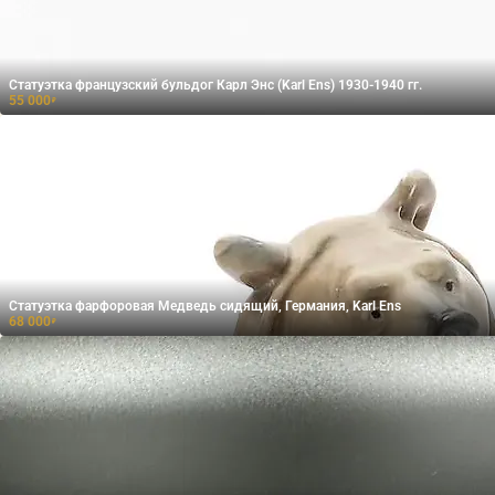
Статуэтка французский бульдог Карл Энс (Karl Ens) 1930-1940 гг.
55 000
₽
Статуэтка фарфоровая Медведь сидящий, Германия, Karl Ens
68 000
₽