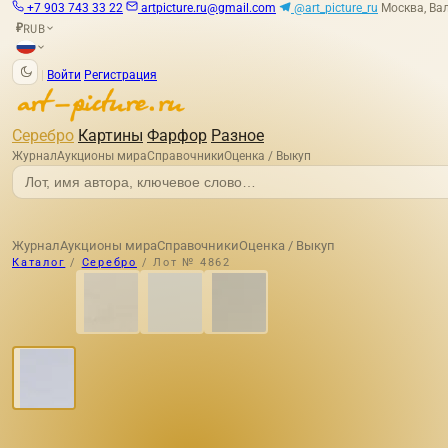
+7 903 743 33 22
artpicture.ru@gmail.com
@art_picture_ru
Москва, Вал
RUB
₽
|
Войти
Регистрация
Серебро
Картины
Фарфор
Разное
Журнал
Аукционы мира
Справочники
Оценка / Выкуп
Журнал
Аукционы мира
Справочники
Оценка / Выкуп
Каталог
/
Серебро
/
Лот № 4862