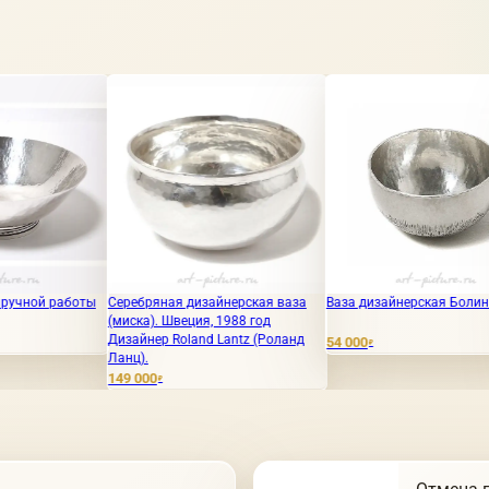
Серебряная дизайнерская ваза
Ваза дизайнерская Болин BOLIN
Серебря
(миска). Швеция, 1988 год
нуво. Д
Дизайнер Roland Lantz (Роланд
Jensen,
54 000
₽
Ланц).
160 000
149 000
₽