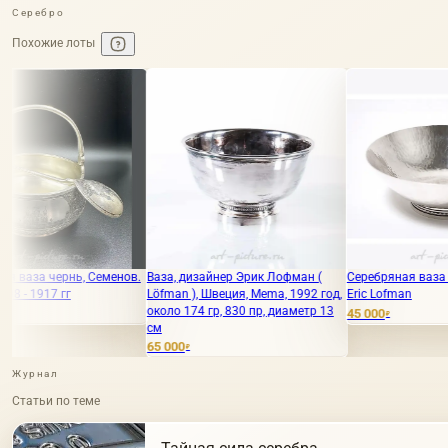
Серебро
Похожие лоты
Семенов.
Ваза, дизайнер Эрик Лофман (
Серебряная ваза ручной работы
Löfman ), Швеция, Mema, 1992 год,
Eric Lofman
около 174 гр, 830 пр, диаметр 13
45 000
₽
см
65 000
₽
Журнал
Статьи по теме