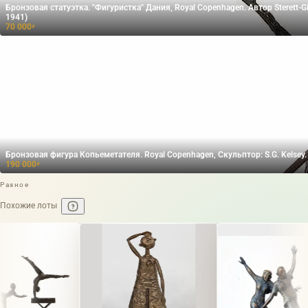
Бронзовая статуэтка. "Фигуристка" Дания, Royal Copenhagen. Автор Sterett-Gitt
1941)
70 000
₽
Бронзовая фигура Копьеметателя. Royal Copenhagen, Скульптор: S.G. Kelsey.
190 000
₽
Разное
Похожие лоты