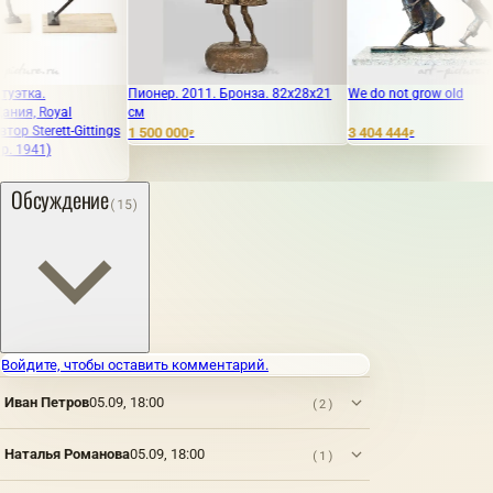
Пионер. 2011. Бронза. 82x28x21
We do not grow old
M
см
ttings
1 500 000
3 404 444
8
₽
₽
Обсуждение
(15)
Войдите, чтобы оставить комментарий.
Иван Петров
05.09, 18:00
(2)
Наталья Романова
05.09, 18:00
(1)