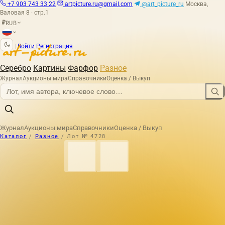
+7 903 743 33 22
artpicture.ru@gmail.com
@art_picture_ru
Москва,
Валовая 8 · стр.1
RUB
₽
|
Войти
Регистрация
Серебро
Картины
Фарфор
Разное
Журнал
Аукционы мира
Справочники
Оценка / Выкуп
Журнал
Аукционы мира
Справочники
Оценка / Выкуп
Каталог
/
Разное
/
Лот № 4728