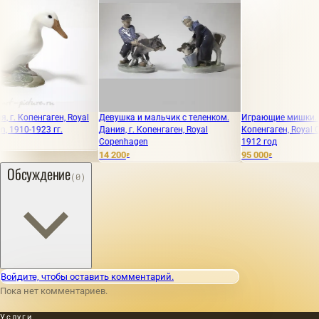
пенгаген, Royal
Девушка и мальчик с теленком.
Играющие мишки. Дания, 
1923 гг.
Дания, г. Копенгаген, Royal
Копенгаген, Royal Copenha
Copenhagen
1912 год
14 200
95 000
₽
₽
Обсуждение
(0)
Войдите, чтобы оставить комментарий.
Пока нет комментариев.
Услуги