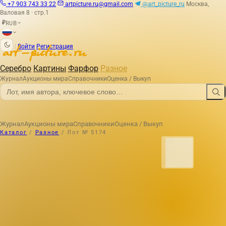
+7 903 743 33 22
artpicture.ru@gmail.com
@art_picture_ru
Москва,
Валовая 8 · стр.1
RUB
₽
|
Войти
Регистрация
Серебро
Картины
Фарфор
Разное
Журнал
Аукционы мира
Справочники
Оценка / Выкуп
Журнал
Аукционы мира
Справочники
Оценка / Выкуп
Каталог
/
Разное
/
Лот № 5174