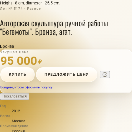
Height - 8 cm, diameter - 25,5 cm.
Лот № 5174 · Разное
Авторская скульптура ручной работы
"Бегемоты". Бронза, агат.
Бронза
Текущая цена
95 000
₽
КУПИТЬ
ПРЕДЛОЖИТЬ ЦЕНУ
Войдите, чтобы оформить покупку
Пожаловаться
Год
2012
Регион
Москва
Происхождение
Россия