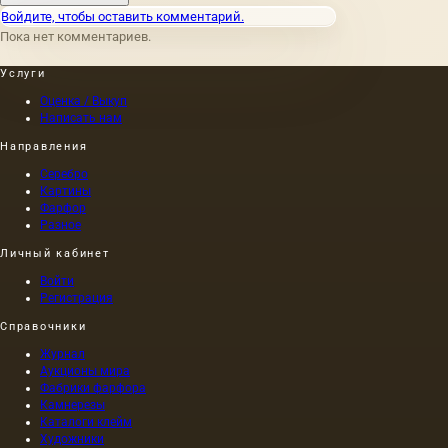
стоящей
Войдите, чтобы оставить комментарий.
за
Пока нет комментариев.
стеклом
музейной
Услуги
витрины?
Не
Оценка / Выкуп
красивой
Написать нам
безделушк
Направления
а
именно
Серебро
скульптур
Картины
— с
Фарфор
хрупкой
Разное
динамикой
Личный кабинет
с
историей
Войти
в
Регистрация
взгляде
Справочники
коня, с
мельчайш
Журнал
деталями
Аукционы мира
мундира,
Фабрики фарфора
в
Камнерезы
которых
Каталоги клейм
Художники
отражаетс