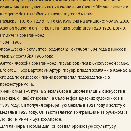
обнаженная девушка сидит на снопе льна (Jeune fille nue assise sur
une gerbe de Lin) Раймон Ривуар Raymond Rivoire
Размеры: 10,16 x 12,7 x 10,16 см. Куплена на аукционе: Nov 09, 2000,
Auction house Tajan, Paris, Paintings & Sculptures 1820-1920, Lot 40.
РИВУАР Леон Раймонд
1884 - 1966
Французский скульптор, родился 21 октября 1884 года в Кюссе и
умер 27 сентября 1966 года.
Антуан Жозеф Леон Раймонд Ривуар родился в буржуазной семье.
Его отец, Пьер Бартелеми Артур Ривуар, владел землями в Каннах, а
его дед по отцовской линии возглавлял подразделение в
префектуре Рона.
Ученик Жана-Антуана Энжальбера в Школе изящных искусств в
Париже, он дебютировал на Салоне французских художников в
1905 году. Он получил серебряную медаль в 1921 году и золотую
медаль в 1929 году. Он выставляется во Франции и за рубежом : в
Лондоне, Риме и Буэнос-Айресе.
Для лайнера “Нормандия” он создал бронзовую скульптуру,