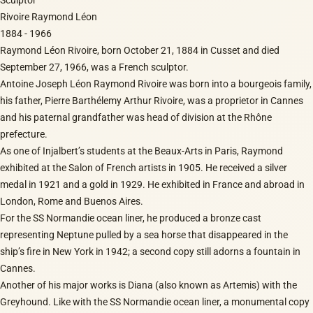
Rivoire Raymond Léon
1884 - 1966
Raymond Léon Rivoire, born October 21, 1884 in Cusset and died
September 27, 1966, was a French sculptor.
Antoine Joseph Léon Raymond Rivoire was born into a bourgeois family,
his father, Pierre Barthélemy Arthur Rivoire, was a proprietor in Cannes
and his paternal grandfather was head of division at the Rhône
prefecture.
As one of Injalbert’s students at the Beaux-Arts in Paris, Raymond
exhibited at the Salon of French artists in 1905. He received a silver
medal in 1921 and a gold in 1929. He exhibited in France and abroad in
London, Rome and Buenos Aires.
For the SS Normandie ocean liner, he produced a bronze cast
representing Neptune pulled by a sea horse that disappeared in the
ship’s fire in New York in 1942; a second copy still adorns a fountain in
Cannes.
Another of his major works is Diana (also known as Artemis) with the
Greyhound. Like with the SS Normandie ocean liner, a monumental copy