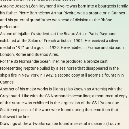
Antoine Joseph Léon Raymond Rivoire was born into a bourgeois family,
his father, Pierre Barthélemy Arthur Rivoire, was a proprietor in Cannes
and his paternal grandfather was head of division at the Rhône
prefecture.
As one of Injalbert’s students at the Beaux-Arts in Paris, Raymond
exhibited at the Salon of French artists in 1905. He received a silver
medal in 1921 and a gold in 1929. He exhibited in France and abroad in
London, Rome and Buenos Aires.
For the SS Normandie ocean liner, he produced a bronze cast
representing Neptune pulled by a sea horse that disappeared in the
ship’s fire in New York in 1942; a second copy still adorns a fountain in
Cannes.
Another of his major works is Diana (also known as Artemis) with the
Greyhound. Like with the SS Normandie ocean liner, a monumental copy
of this statue was exhibited in the large salon of the SS L’Atlantique.
Scattered pieces of the work were found during the demolition that
followed the fire.
Drawings of the artworks can be found in several museums (Louvre