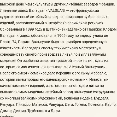
высокой цене, чем скульптуры других литейных заводов Франции.
Литейный завод Вальсуани VALSUANI — это французский
художественный литейный завод по производству бронзовых
изделий, расположенный в Шеврёзе (в парижском регионе).
Основанный в 1899 году в Шатийоне (недалеко от Парижа) Клодом
Вальсуани, завод обосновался в 1905 году по адресу: улица де
Плант, 74, Париж. Вальсуани быстро приобрел определенную
известность благодаря своему техническому мастерству и
совершенству своего производства литья по выплавляемым
моделям. Он особенно известен красотой своих патин, одна из
которых, самая известная, называется «Черный Вальсуани».
После его смерти семейное дело перешло к его сыну Марселю,
который затем продал его швейцарской компании. Известный
качеством своих изделий, изготовленных методом литья по
выплавляемым моделям, литейный завод Вальсуани сотрудничал
со многими великими художниками, включая Родена, Бурделя,
Ренуара, Пикассо, Матисса, Ривуара, Дега, Гогена, Помпона, Карпо,
Домье, Деспио, Трубецкого и Дали.
Sculptor