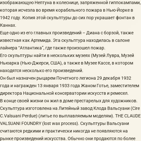
изображающую Нептуна в колеснице, запряженной гиппокампами,
которая исчезла во время корабельного пожара в Нью-Йорке в
1942 году. Копия этой скульптуры до сих пор украшает фонтан в
Каннах.
Еще одно из его главных произведений – Диана с борзой, также
известная как Артемида. Эта скульптура находилась в салоне
лайнера “Атлантика”, где также произошел пожар.
Его скульптуры найти в нескольких музеях (Музей Лувра, Музей
Ньюарка (Нью-Джерси, США), а также в Музее Кассе, в котором
находятся несколько его произведений.
Он был назначен рыцарем Почетного легиона 29 декабря 1932
года и награжден 13 января 1933 года Жаном Готье, заместителем
директора Национальной консерватории искусств и ремесел.
В конце своей жизни он жил в доме престарелых для художников.
Скульптура изготовлена на Литейный завод Клода Вальсуани (Cire
C.Valsuani Perdue) (литье по выплавляемым моделям). THE CLAUDE
VALSUANI FOUNDRY (lost wax process). Скульптуры Вальсуани
считаются редкими и практически никогда не появляются на
рынке произведений искусства. Обычно они продаются по более