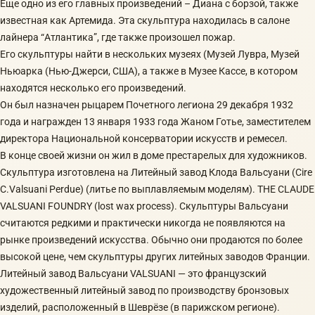
Еще одно из его главных произведений – Диана с борзой, также
известная как Артемида. Эта скульптура находилась в салоне
лайнера “Атлантика”, где также произошел пожар.
Его скульптуры найти в нескольких музеях (Музей Лувра, Музей
Ньюарка (Нью-Джерси, США), а также в Музее Кассе, в котором
находятся несколько его произведений.
Он был назначен рыцарем Почетного легиона 29 декабря 1932
года и награжден 13 января 1933 года Жаном Готье, заместителем
директора Национальной консерватории искусств и ремесел.
В конце своей жизни он жил в доме престарелых для художников.
Скульптура изготовлена на Литейный завод Клода Вальсуани (Cire
C.Valsuani Perdue) (литье по выплавляемым моделям). THE CLAUDE
VALSUANI FOUNDRY (lost wax process). Скульптуры Вальсуани
считаются редкими и практически никогда не появляются на
рынке произведений искусства. Обычно они продаются по более
высокой цене, чем скульптуры других литейных заводов Франции.
Литейный завод Вальсуани VALSUANI — это французский
художественный литейный завод по производству бронзовых
изделий, расположенный в Шеврёзе (в парижском регионе).