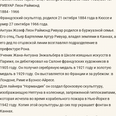
РИВУАР Леон Раймонд
1884 - 1966
Французский скульптор, родился 21 октября 1884 года в Кюссе и
умер 27 сентября 1966 года.
Антуан Жозеф Леон Раймонд Ривуар родился в буржуазной семье.
Его отец, Пьер Бартелеми Артур Ривуар, владел землями в Каннах, а
его дед по отцовской линии возглавлял подразделение в
префектуре Рона.
Ученик Жана-Антуана Энжальбера в Школе изящных искусств в
Париже, он дебютировал на Салоне французских художников в
1905 году. Он получил серебряную медаль в 1921 году и золотую
медаль в 1929 году. Он выставляется во Франции и за рубежом : в
Лондоне, Риме и Буэнос-Айресе.
Для лайнера “Нормандия” он создал бронзовую скульптуру,
изображающую Нептуна в колеснице, запряженной гиппокампами,
которая исчезла во время корабельного пожара в Нью-Йорке в
1942 году. Копия этой скульптуры до сих пор украшает фонтан в
Каннах.