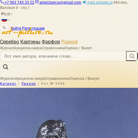
+7 903 743 33 22
artpicture.ru@gmail.com
@art_picture_ru
Москва,
Валовая 8 · стр.1
RUB
₽
|
Войти
Регистрация
Серебро
Картины
Фарфор
Разное
Журнал
Аукционы мира
Справочники
Оценка / Выкуп
Журнал
Аукционы мира
Справочники
Оценка / Выкуп
Каталог
/
Разное
/
Лот № 5569