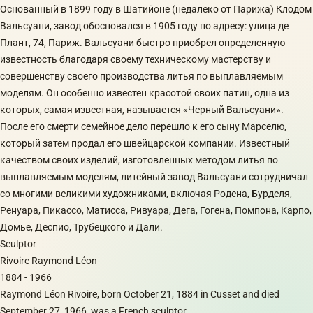
Основанный в 1899 году в Шатийоне (недалеко от Парижа) Клодом
Вальсуани, завод обосновался в 1905 году по адресу: улица де
Плант, 74, Париж. Вальсуани быстро приобрел определенную
известность благодаря своему техническому мастерству и
совершенству своего производства литья по выплавляемым
моделям. Он особенно известен красотой своих патин, одна из
которых, самая известная, называется «Черный Вальсуани».
После его смерти семейное дело перешло к его сыну Марселю,
который затем продал его швейцарской компании. Известный
качеством своих изделий, изготовленных методом литья по
выплавляемым моделям, литейный завод Вальсуани сотрудничал
со многими великими художниками, включая Родена, Бурделя,
Ренуара, Пикассо, Матисса, Ривуара, Дега, Гогена, Помпона, Карпо,
Домье, Деспио, Трубецкого и Дали.
Sculptor
Rivoire Raymond Léon
1884 - 1966
Raymond Léon Rivoire, born October 21, 1884 in Cusset and died
September 27, 1966, was a French sculptor.