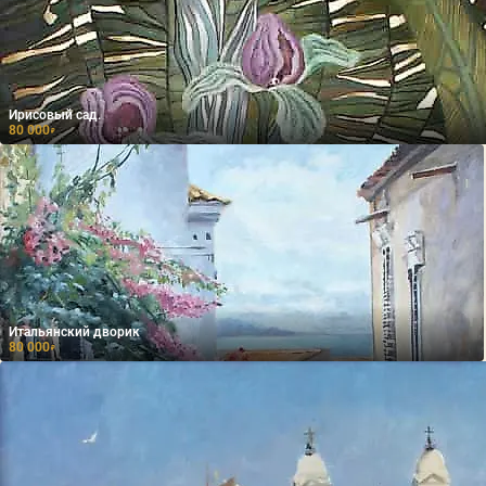
Ирисовый сад.
80 000
₽
Итальянский дворик
80 000
₽