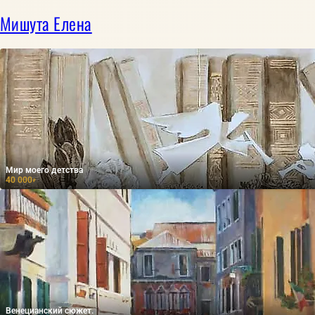
Мишута Елена
Мир моего детства
40 000
₽
Венецианский сюжет.