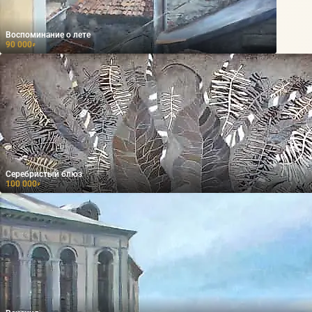
Воспоминание о лете
90 000
₽
Серебристый блюз
100 000
₽