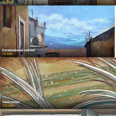
70 000
₽
Калабрийский пейзаж
75 000
₽
Танец ветра
125 000
₽