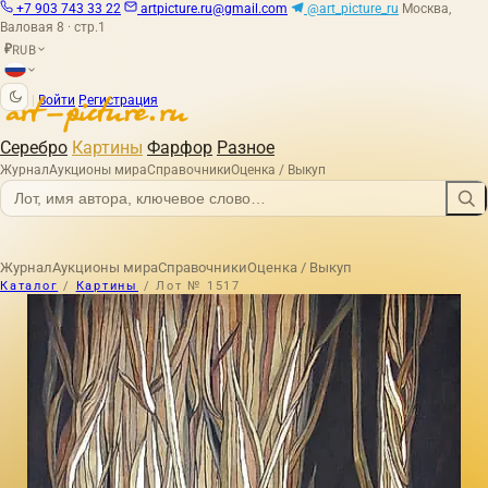
+7 903 743 33 22
artpicture.ru@gmail.com
@art_picture_ru
Москва,
Валовая 8 · стр.1
RUB
₽
|
Войти
Регистрация
Серебро
Картины
Фарфор
Разное
Журнал
Аукционы мира
Справочники
Оценка / Выкуп
Журнал
Аукционы мира
Справочники
Оценка / Выкуп
Каталог
/
Картины
/
Лот № 1517