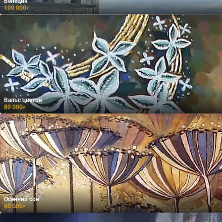
Венеция
100 000
₽
Вальс цветов
80 000
₽
Осенний сон
80 000
₽