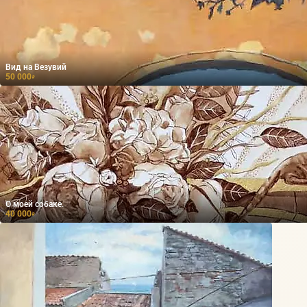
Вид на Везувий
50 000
₽
О моей собаке.
40 000
₽