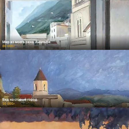
Мир из моего окна. Амальфи.
80 000
₽
Вид на старый город.
50 000
₽