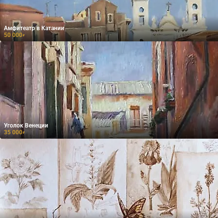
Амфитеатр в Катании
50 000
₽
Уголок Венеции
35 000
₽