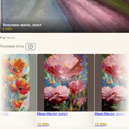
Тюльпаны масло, холст
3 500
₽
Картины
Похожие лоты
Маки Масло, холст
Маки Масло, холст
12 000
15 000
₽
₽