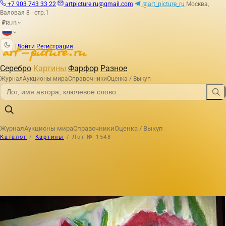
+7 903 743 33 22
artpicture.ru@gmail.com
@art_picture_ru
Москва,
Валовая 8 · стр.1
RUB
₽
|
Войти
Регистрация
Серебро
Картины
Фарфор
Разное
Журнал
Аукционы мира
Справочники
Оценка / Выкуп
Журнал
Аукционы мира
Справочники
Оценка / Выкуп
Каталог
/
Картины
/
Лот № 1548