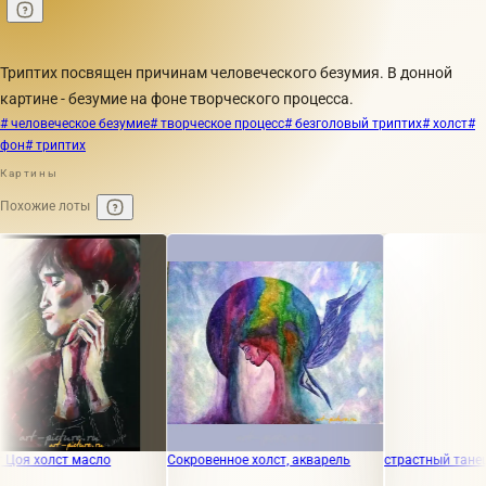
Триптих посвящен причинам человеческого безумия. В донной
картине - безумие на фоне творческого процесса.
# человеческое безумие
# творческое процесс
# безголовый триптих
# холст
#
фон
# триптих
Картины
Похожие лоты
лст масло
Сокровенное холст, акварель
страстный танец пастел