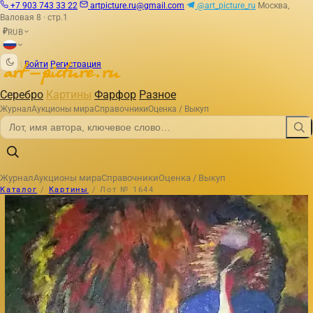
+7 903 743 33 22
artpicture.ru@gmail.com
@art_picture_ru
Москва,
Валовая 8 · стр.1
RUB
₽
|
Войти
Регистрация
Серебро
Картины
Фарфор
Разное
Журнал
Аукционы мира
Справочники
Оценка / Выкуп
Журнал
Аукционы мира
Справочники
Оценка / Выкуп
Каталог
/
Картины
/
Лот № 1644