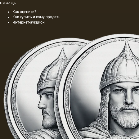
длина
Помощь
этой
Как оценить?
картины
Как купить и кому продать
составляла
Интернет-аукцион
40 м. На
холсте
написан
и…