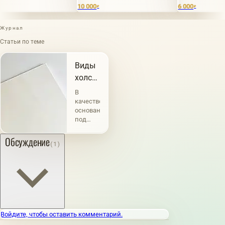
10 000
6 000
₽
₽
Журнал
Статьи по теме
Виды
холстов
и их
В
характеристика
качестве
основания
под
живопись
употребление
Обсуждение
(1)
холста
известно
с
глубокой
древности.
Например,
Плиний
свидетельствует,
Войдите, чтобы оставить комментарий.
что