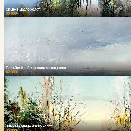
Симеиз масло,холст
30 000
₽
Плёс.Зелёный бережок масло,холст
42 000
₽
Зимнее солнце масло,холст
45 000
₽