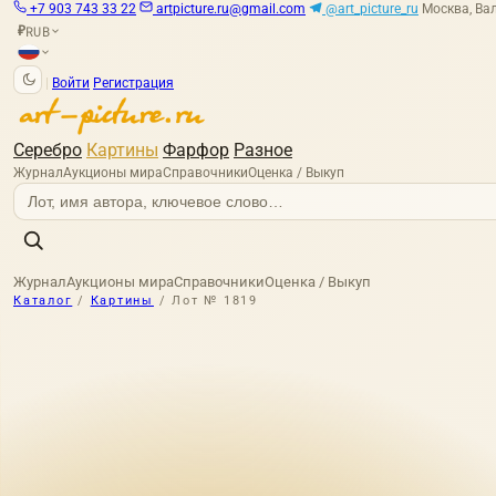
+7 903 743 33 22
artpicture.ru@gmail.com
@art_picture_ru
Москва, Вал
RUB
₽
|
Войти
Регистрация
Серебро
Картины
Фарфор
Разное
Журнал
Аукционы мира
Справочники
Оценка / Выкуп
Журнал
Аукционы мира
Справочники
Оценка / Выкуп
Каталог
/
Картины
/
Лот № 1819