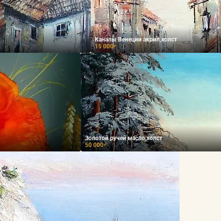
Каналы Венеции акрил,холст
15 000
₽
Золотой ручей масло,холст
50 000
₽