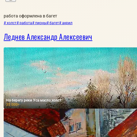
работа оформлена в багет
# холст
# работа
# пионы
# багет
# акрил
Леднев Александр Алексеевич
На берегу реки Уса масло,холст
35 000
₽