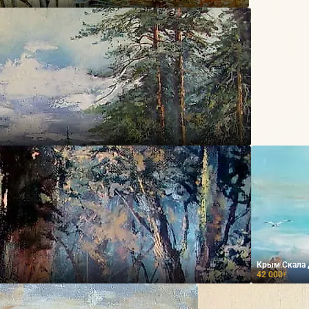
Крым.Скала 
42 000
₽