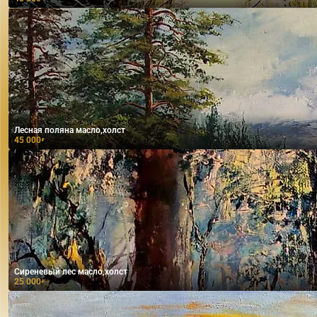
Лесная поляна масло,холст
45 000
₽
Сиреневый лес масло,холст
25 000
₽