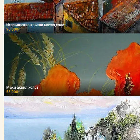
Итальянские крыши масло,холст
90 000
₽
Маки акрил,холст
55 000
₽