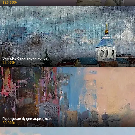
120 000
₽
Зима.Рыбаки акрил,холст
22 000
₽
Городские будни акрил,холст
30 000
₽