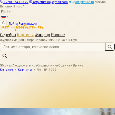
+7 903 743 33 22
artpicture.ru@gmail.com
@art_picture_ru
Москва,
Валовая 8 · стр.1
RUB
₽
|
Войти
Регистрация
Серебро
Картины
Фарфор
Разное
Журнал
Аукционы мира
Справочники
Оценка / Выкуп
Журнал
Аукционы мира
Справочники
Оценка / Выкуп
Каталог
/
Картины
/
Лот № 1799