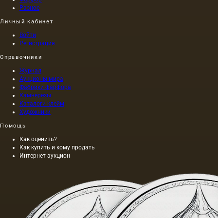
приказу
Разное
самого
Личный кабинет
Нерона,
был
Войти
выполнен
Регистрация
на
Справочники
холсте,
а не на
Журнал
дереве,
Аукционы мира
как это
Фабрики фарфора
было
Камнерезы
принято
Каталоги клейм
Художники
в то
время,
Помощь
причем
длина
Как оценить?
этой
Как купить и кому продать
Интернет-аукцион
картины
составляла
40 м. На
холсте
написан
и…