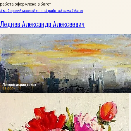
работа оформлена в багет
# майорский масло
# холст
# работа
# зима
# багет
Леднев Александр Алексеевич
Лондон акрил,холст
25 000
₽