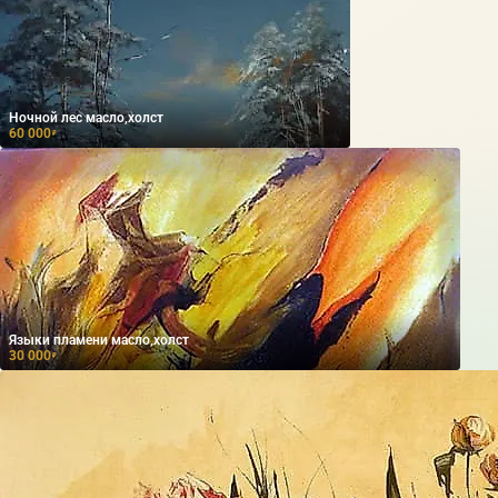
Ночной лес масло,холст
60 000
₽
Языки пламени масло,холст
30 000
₽