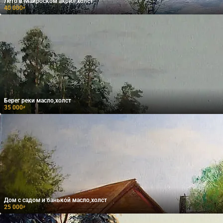
Лето в Майроском акрил,холст
40 000
₽
Берег реки масло,холст
35 000
₽
Дом с садом и банькой масло,холст
25 000
₽