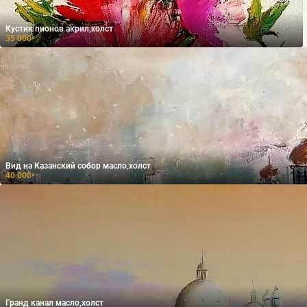
Кустик пионов акрил,холст
35 000
₽
Вид на Казанский собор масло,холст
40 000
₽
Гранд канал масло,холст