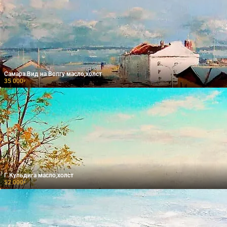
Самара.Вид на Волгу масло,холст
35 000
₽
Г.Кульдига масло,холст
52 000
₽