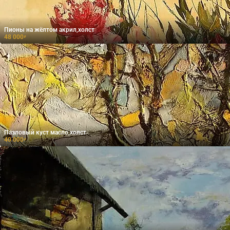
Пионы на жёлтом акрил,холст
48 000
₽
Пазловый куст масло,холст
40 000
₽