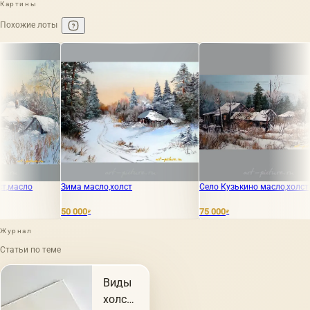
Картины
Похожие лоты
 масло,холст
Село Кузькино масло,холст
Зимнее селен
00
75 000
50 000
₽
₽
₽
Журнал
Статьи по теме
Виды
холстов