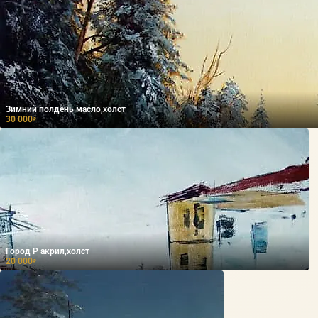
Зимний полдень масло,холст
30 000
₽
Город Р акрил,холст
20 000
₽