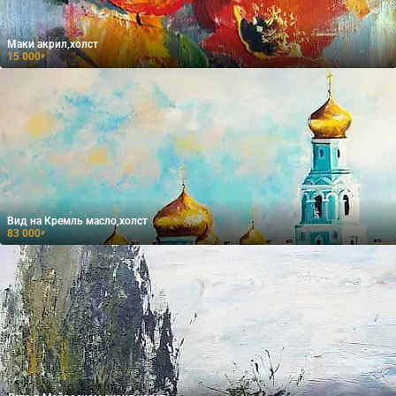
Маки акрил,холст
15 000
₽
Вид на Кремль масло,холст
83 000
₽