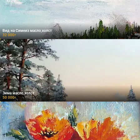
Вид на Симеиз масло,холст
32 000
₽
Зима масло,холст
50 000
₽