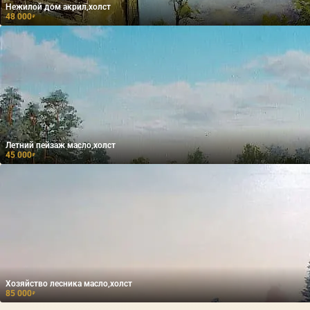
Нежилой дом акрил,холст
48 000
₽
Летний пейзаж масло,холст
45 000
₽
Хозяйство лесника масло,холст
85 000
₽