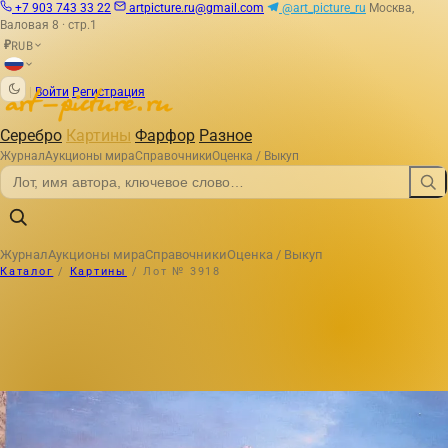
+7 903 743 33 22
artpicture.ru@gmail.com
@art_picture_ru
Москва,
Валовая 8 · стр.1
RUB
₽
|
Войти
Регистрация
Серебро
Картины
Фарфор
Разное
Журнал
Аукционы мира
Справочники
Оценка / Выкуп
Журнал
Аукционы мира
Справочники
Оценка / Выкуп
Каталог
/
Картины
/
Лот № 3918