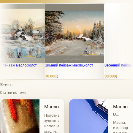
ж масло,холст
Зимний пейзаж масло,холст
Весенний пейзаж масло,
70 000
30 000
₽
₽
Журнал
Статьи по теме
Масло
Масло
в
Полотна
живопис
художников
Масла,
использующих
имеющие
масляные