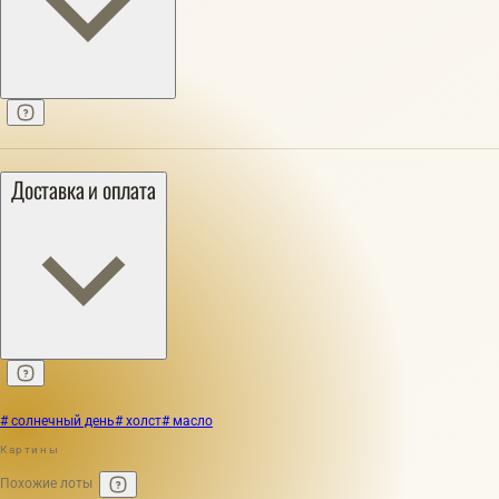
Доставка и оплата
# солнечный день
# холст
# масло
Картины
Похожие лоты