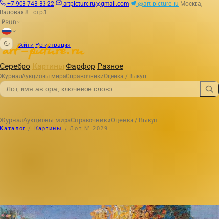
+7 903 743 33 22
artpicture.ru@gmail.com
@art_picture_ru
Москва,
Валовая 8 · стр.1
RUB
₽
|
Войти
Регистрация
Серебро
Картины
Фарфор
Разное
Журнал
Аукционы мира
Справочники
Оценка / Выкуп
Журнал
Аукционы мира
Справочники
Оценка / Выкуп
Каталог
/
Картины
/
Лот № 2029