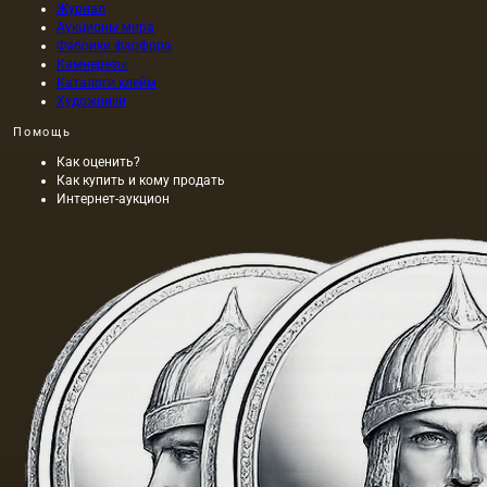
Журнал
Аукционы мира
Фабрики фарфора
Камнерезы
Каталоги клейм
Художники
Помощь
Как оценить?
Как купить и кому продать
Интернет-аукцион