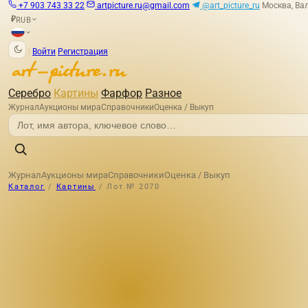
+7 903 743 33 22
artpicture.ru@gmail.com
@art_picture_ru
Москва, Вал
RUB
₽
|
Войти
Регистрация
Серебро
Картины
Фарфор
Разное
Журнал
Аукционы мира
Справочники
Оценка / Выкуп
Журнал
Аукционы мира
Справочники
Оценка / Выкуп
Каталог
/
Картины
/
Лот № 2070