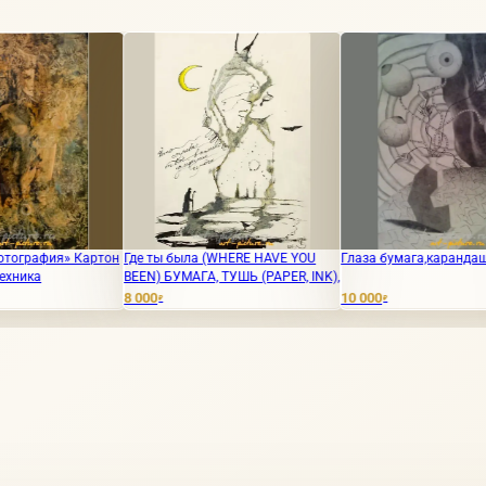
ртон
Где ты была (WHERE HAVE YOU
Глаза бумага,карандаш
Пол
BEEN) БУМАГА, ТУШЬ (PAPER, INK),
8 000
10 000
6 0
₽
₽