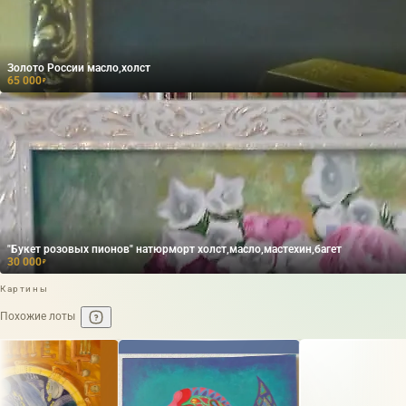
Золото России масло,холст
65 000
₽
"Букет розовых пионов" натюрморт холст,масло,мастехин,багет
30 000
₽
Картины
Похожие лоты