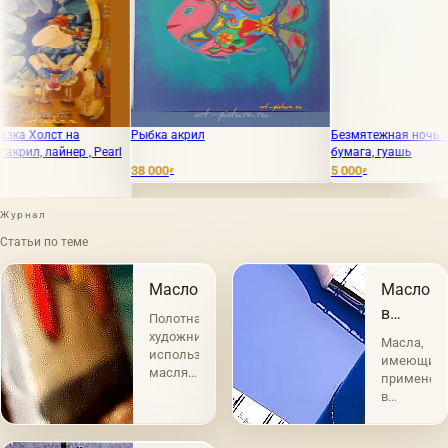
на
Рыбка акрил
Безмятежная ночь акварельная
р , Pearl
бумага, гуашь
38 000
5 000
₽
₽
Журнал
Статьи по теме
Масло
Масло
в
Полотна
живопис
художников
Масла,
использующих
имеющие
масляные
применен
краски
в
являются
живописи,
самыми
по
востребованными.