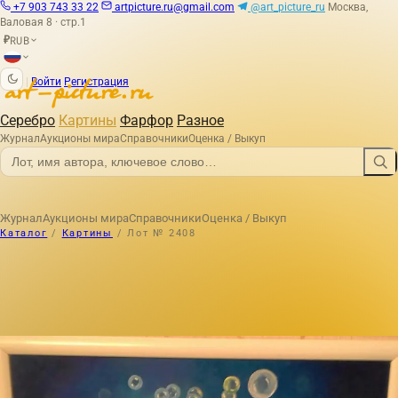
+7 903 743 33 22
artpicture.ru@gmail.com
@art_picture_ru
Москва,
Валовая 8 · стр.1
RUB
₽
|
Войти
Регистрация
Серебро
Картины
Фарфор
Разное
Журнал
Аукционы мира
Справочники
Оценка / Выкуп
Журнал
Аукционы мира
Справочники
Оценка / Выкуп
Каталог
/
Картины
/
Лот № 2408