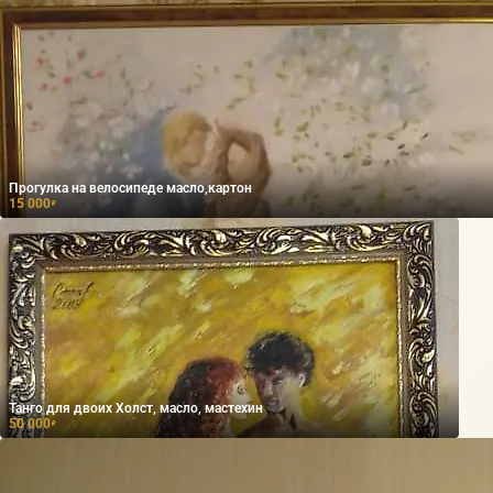
Прогулка на велосипеде масло,картон
15 000
₽
Танго для двоих Холст, масло, мастехин
50 000
₽