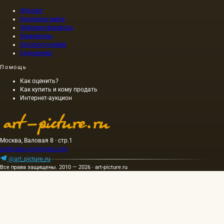
при
Журнал
горячем
Аукционы мира
же…
Фабрики фарфора
Камнерезы
Каталоги клейм
Художники
Помощь
Как оценить?
Как купить и кому продать
Интернет-аукцион
Москва, Валовая 8 · стр.1
artpicture.ru@gmail.com
@art_picture_ru
Все права защищены. 2010 — 2026 · art-picture.ru