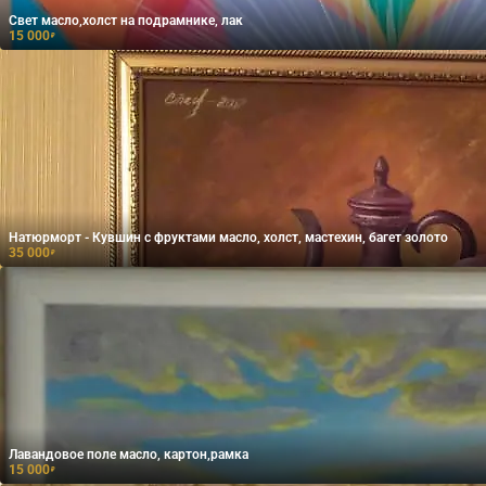
Свет масло,холст на подрамнике, лак
15 000
₽
Натюрморт - Кувшин с фруктами масло, холст, мастехин, багет золото
35 000
₽
Лавандовое поле масло, картон,рамка
15 000
₽