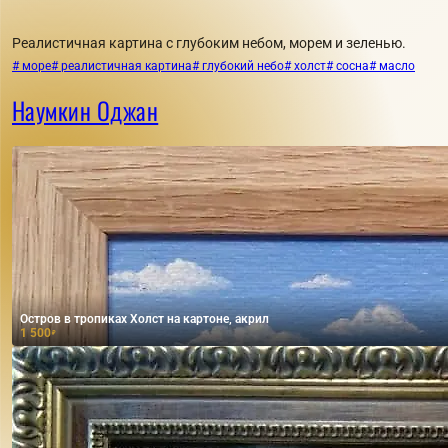
Реалистичная картина с глубоким небом, морем и зеленью.
# море
# реалистичная картина
# глубокий небо
# холст
# сосна
# масло
Наумкин Оджан
Остров в тропиках Холст на картоне, акрил
1 500
₽