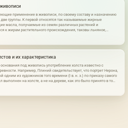
 живописи
еющие применение в живописи, по своему составу и назначению
а две группы. К первой относятся так называемые жирные
е масла, получаемые из семян различных растений и
ся к жирам растительного происхождения, таковы льняное,
реховое и другие подобные им масла. Во вторую группу входят
личного происхождения,…
стов и их характеристика
е основания под живопись употребление холста известно с
ревности. Например, Плиний свидетельствует, что портрет Нерона,
 одним из художников того времени (I в. н. э.) по приказу самого
л выполнен на холсте, а не на дереве, как это было принято в то
чем длина этой картины составляла 40 м. На холсте написан и…