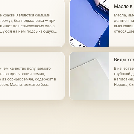
Масло в
е краски являются самыми
Масла, им
ырому», без подмалевка — при
делятся н
к пишет по невысохшему слою
высыхающи
вшуюся на нем подсыхающую
относящие
нный способ а-ля прима.
маковое, о
масла раз
Виды хол
ичем качество получаемого
В качеств
ста возделывания семян,
глубокой д
е из сорных семян, содержит в
написанный
масел. Масло, выжатое без
Нерона, бы
сто-желтым цветом; при горячем
время, при