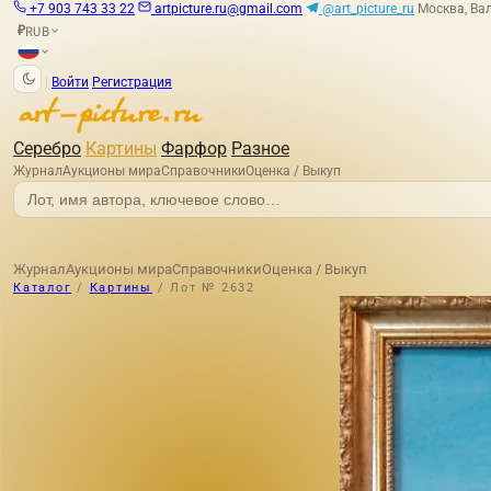
+7 903 743 33 22
artpicture.ru@gmail.com
@art_picture_ru
Москва, Вал
RUB
₽
|
Войти
Регистрация
Серебро
Картины
Фарфор
Разное
Журнал
Аукционы мира
Справочники
Оценка / Выкуп
Журнал
Аукционы мира
Справочники
Оценка / Выкуп
Каталог
/
Картины
/
Лот № 2632