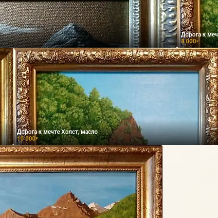
Дорога к меч
8 000
₽
Дорога к мечте Холст, масло
10 000
₽