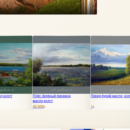
Плёс.Зелёный бережок
Перед бурей масло, холст
Пейзаж 
масло,холст
42 000
1
750 000
₽
₽
₽