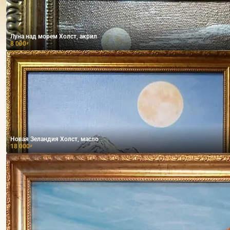
Луна над морем Холст, акрил
8 000
₽
Новая Зеландия Холст, масло
18 000
₽