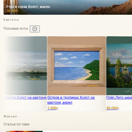
Утро в горах Холст, масло
18 000
₽
Картины
Похожие лоты
картоне,
Остров в тропиках Холст на
Плёс.Лето акрил,холст
картоне, акрил
1 500
36 000
₽
₽
Журнал
Статьи по теме