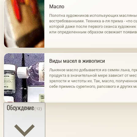
Масло
Полотна художников использующих масляны
востребованными. Техника а-ля прима - «по с
которой даже после первого сеанса художни
или определенным образом освежает появи
пленку. Это первый и наиболее распростране
Виды масел в живописи
Льняное масло добывается из семян льна, пр
продукта в значительной мере зависит от ме
зрелости и чистоты их. Так, масло, полученно
себе примесь сурепного, рапсового и других 
нагревания семян, светло и обладает золоти
же…
Обсуждение
(12)