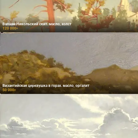
Валаам.Никольский скит. масло, холст
120 000
₽
Византийская церквушка в горах. масло, оргалит
50 000
₽