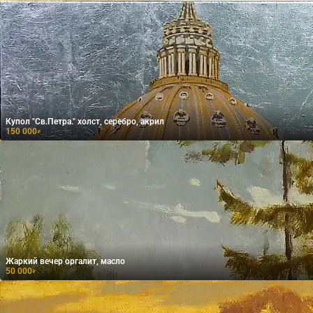
Купол "Cв.Петра." холст, серебро, акрил
150 000
₽
Жаркий вечер оргалит, масло
50 000
₽