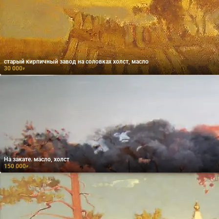
старый кирпичный завод на соловках холст, масло
30 000
₽
На закате. масло, холст
150 000
₽