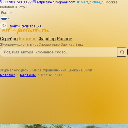
+7 903 743 33 22
artpicture.ru@gmail.com
@art_picture_ru
Москва,
Валовая 8 · стр.1
RUB
₽
|
Войти
Регистрация
Серебро
Картины
Фарфор
Разное
Журнал
Аукционы мира
Справочники
Оценка / Выкуп
Журнал
Аукционы мира
Справочники
Оценка / Выкуп
Каталог
/
Картины
/
Лот № 2714