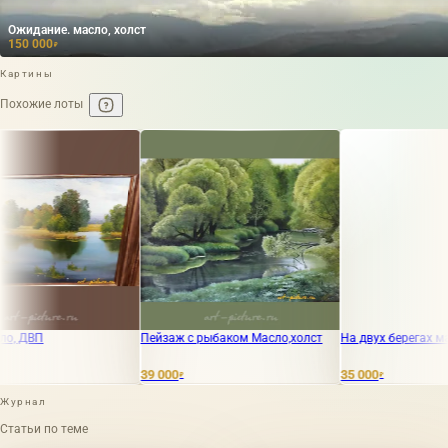
Ожидание. масло, холст
150 000
₽
Картины
Похожие лоты
Пейзаж с рыбаком Масло,холст
На двух берегах масло, карт
39 000
35 000
₽
₽
Журнал
Статьи по теме