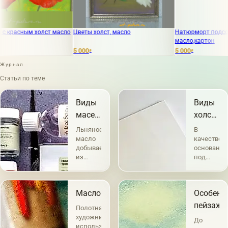
асным холст масло
Цветы холст, масло
Натюрморт подсолнухи
масло,картон
5 000
5 000
₽
₽
Журнал
Статьи по теме
Виды
Виды
масел
холстов
в
и их
Льняное
В
живописи
характе
масло
качестве
добывается
основания
из
под
семян
живопись
льна,
употребле
причем
холста
Масло
Особенн
качество
известно
получаемого
с
пейзажа
Полотна
продукта
глубокой
художников
До
в
древности
использующих