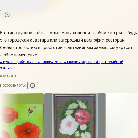
Картина ручной работы Алые маки дополнит любой интерьер, будь
это городская квартира или загородный дом, офис, ресторан.
Своей строгостью и простотой, фантазийным замыслом украсит
любое помещение.
# ручная работа
# алые маки
# холст
# масло
# картина
# фантазийный
замысел
Картины
Похожие лоты