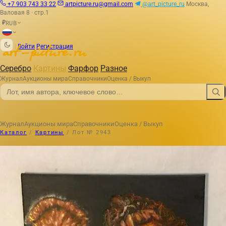
+7 903 743 33 22
artpicture.ru@gmail.com
@art_picture_ru
Москва,
Валовая 8 · стр.1
RUB
₽
|
Войти
Регистрация
Серебро
Картины
Фарфор
Разное
Журнал
Аукционы мира
Справочники
Оценка / Выкуп
Журнал
Аукционы мира
Справочники
Оценка / Выкуп
Каталог
/
Картины
/
Лот № 2943