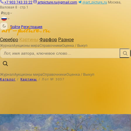
+7 903 743 33 22
artpicture.ru@gmail.com
@art_picture_ru
Москва,
Валовая 8 · стр.1
RUB
₽
|
Войти
Регистрация
Серебро
Картины
Фарфор
Разное
Журнал
Аукционы мира
Справочники
Оценка / Выкуп
Журнал
Аукционы мира
Справочники
Оценка / Выкуп
Каталог
/
Картины
/
Лот № 3037