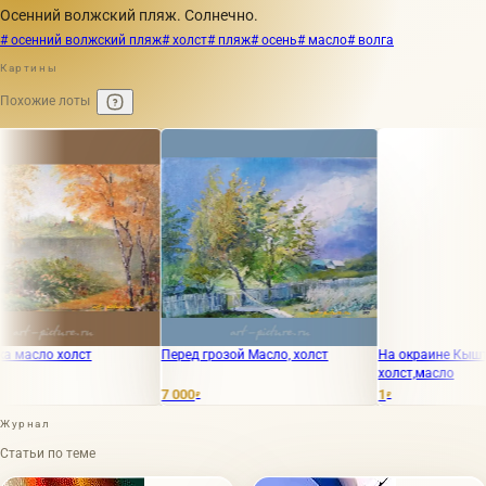
Осенний волжский пляж. Солнечно.
# осенний волжский пляж
# холст
# пляж
# осень
# масло
# волга
Картины
Похожие лоты
о холст
Перед грозой Масло, холст
На окраине Кыштыма.
холст,масло
7 000
1
₽
₽
Журнал
Статьи по теме