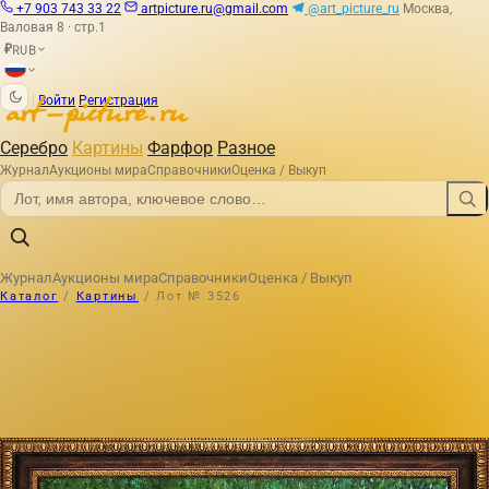
+7 903 743 33 22
artpicture.ru@gmail.com
@art_picture_ru
Москва,
Валовая 8 · стр.1
RUB
₽
|
Войти
Регистрация
Серебро
Картины
Фарфор
Разное
Журнал
Аукционы мира
Справочники
Оценка / Выкуп
Журнал
Аукционы мира
Справочники
Оценка / Выкуп
Каталог
/
Картины
/
Лот № 3526