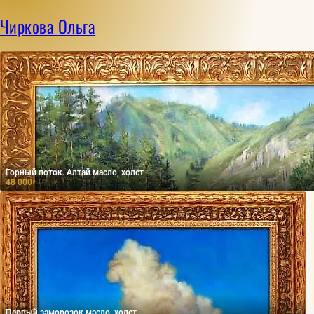
Чиркова Ольга
Горный поток. Алтай масло, холст
48 000
₽
Первый заморозок масло, холст