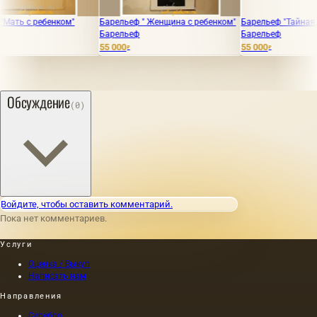
ребенком"
Барельеф " Женщина с ребенком"
Барельеф "Тайная вечеря"
Барельеф
Барельеф
55 000
55 000
₽
₽
Обсуждение
(0)
Войдите, чтобы оставить комментарий.
Пока нет комментариев.
Услуги
Оценка / Выкуп
Написать нам
Направления
Серебро