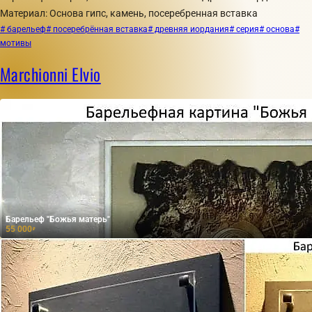
Материал: Основа гипс, камень, посеребренная вставка
# барельеф
# посеребрённая вставка
# древняя иордания
# серия
# основа
#
мотивы
Marchionni Elvio
Барельеф "Божья матерь"
55 000
₽