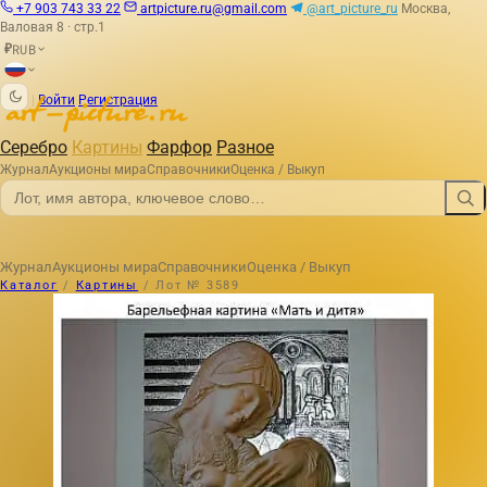
+7 903 743 33 22
artpicture.ru@gmail.com
@art_picture_ru
Москва,
Валовая 8 · стр.1
RUB
₽
|
Войти
Регистрация
Серебро
Картины
Фарфор
Разное
Журнал
Аукционы мира
Справочники
Оценка / Выкуп
Журнал
Аукционы мира
Справочники
Оценка / Выкуп
Каталог
/
Картины
/
Лот № 3589