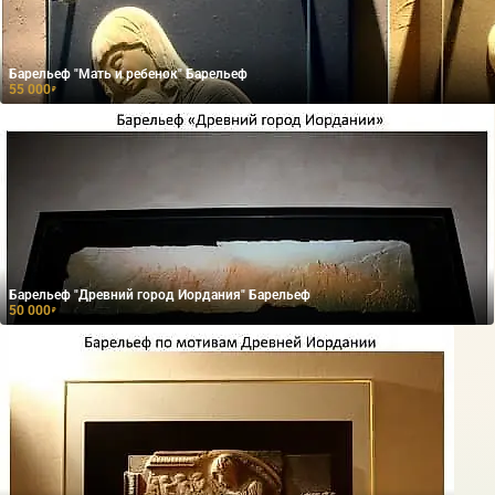
Барельеф "Мать и ребенок" Барельеф
55 000
₽
Барельеф "Древний город Иордания" Барельеф
50 000
₽