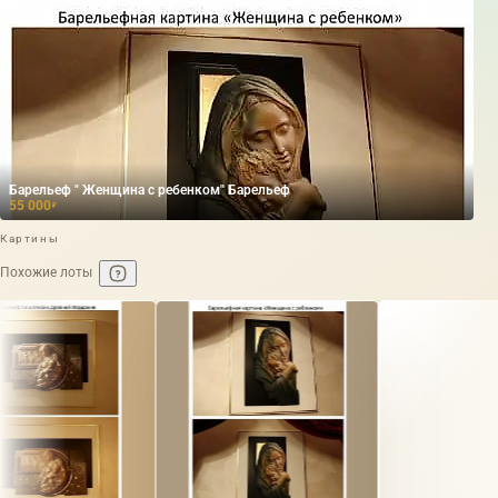
Барельеф " Женщина с ребенком" Барельеф
55 000
₽
Картины
Похожие лоты