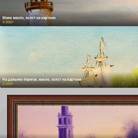
Маяк масло, холст на картоне
4 000
₽
На дальних берегах. масло, холст на картоне
3 000
₽