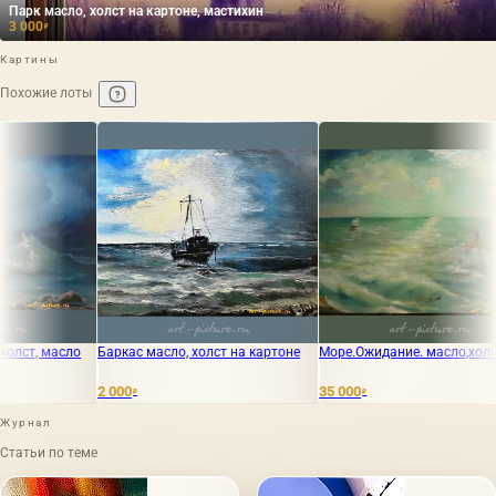
Парк масло, холст на картоне, мастихин
3 000
₽
Картины
Похожие лоты
ас масло, холст на картоне
Море.Ожидание. масло,холст
У моря. Саки.
35 см.
0
35 000
34 000
₽
₽
₽
Журнал
Статьи по теме