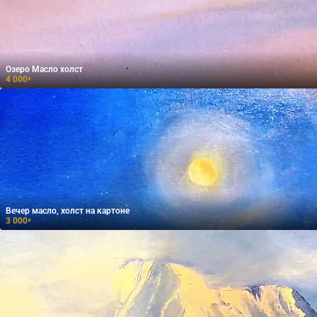
Озеро Масло холст
4 000
₽
Вечер масло, холст на картоне
3 000
₽