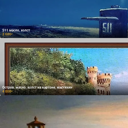
511 масло, холст
3 000
₽
Остров. масло, холст на картоне, мастихин
4 000
₽