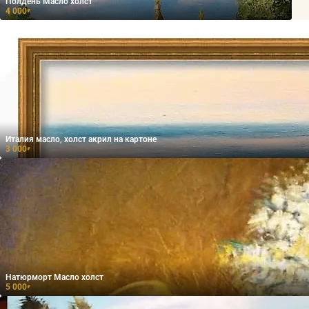
Полдень Масло холст
4 000
₽
Италия масло, холст акрил на картоне
3 000
₽
Натюрморт Масло холст
5 000
₽