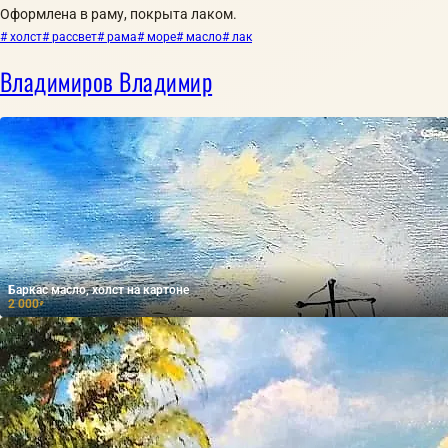
Оформлена в раму, покрыта лаком.
# холст
# рассвет
# рама
# море
# масло
# лак
Владимиров Владимир
Баркас масло, холст на картоне
2 000
₽