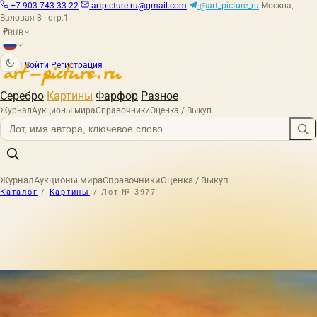
+7 903 743 33 22
artpicture.ru@gmail.com
@art_picture_ru
Москва,
Валовая 8 · стр.1
RUB
₽
|
Войти
Регистрация
Серебро
Картины
Фарфор
Разное
Журнал
Аукционы мира
Справочники
Оценка / Выкуп
Журнал
Аукционы мира
Справочники
Оценка / Выкуп
Каталог
/
Картины
/
Лот № 3977