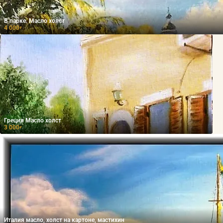
В парке. Масло холст
4 000
₽
Греция Масло холст
3 000
₽
Италия масло, холст на картоне, мастихин