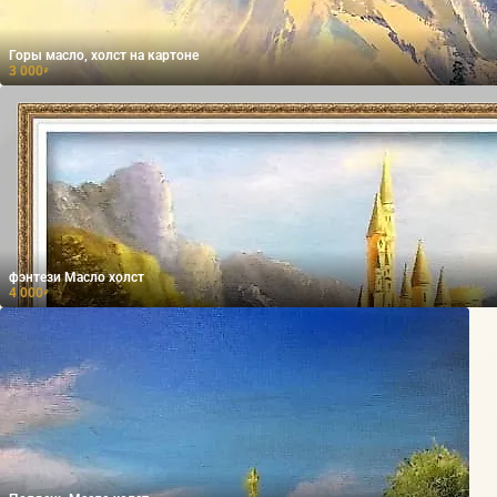
Горы масло, холст на картоне
3 000
₽
фэнтези Масло холст
4 000
₽