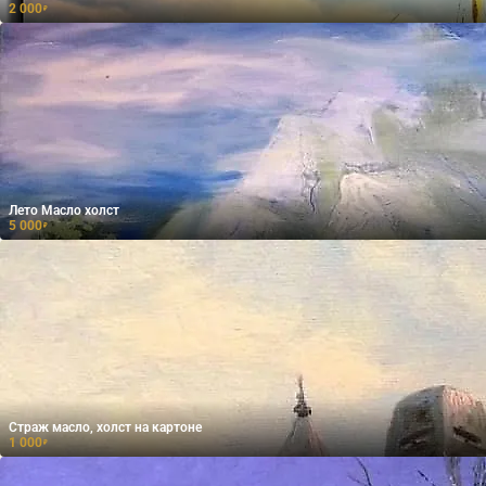
2 000
₽
Лето Масло холст
5 000
₽
Страж масло, холст на картоне
1 000
₽