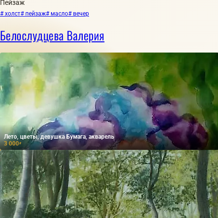
Пейзаж
# холст
# пейзаж
# масло
# вечер
Белослудцева Валерия
Лето, цветы, девушка Бумага, акварель
3 000
₽