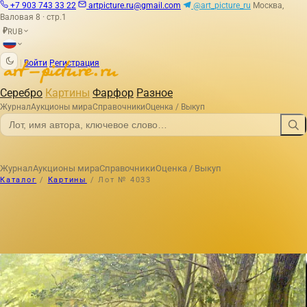
+7 903 743 33 22
artpicture.ru@gmail.com
@art_picture_ru
Москва,
Валовая 8 · стр.1
RUB
₽
|
Войти
Регистрация
Серебро
Картины
Фарфор
Разное
Журнал
Аукционы мира
Справочники
Оценка / Выкуп
Журнал
Аукционы мира
Справочники
Оценка / Выкуп
Каталог
/
Картины
/
Лот № 4033