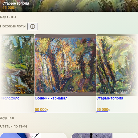
Старые тополя
55 000
₽
Картины
Похожие лоты
Осенний карнавал
Старые тополя
Осень
50 000
55 000
155 
₽
₽
Журнал
Статьи по теме