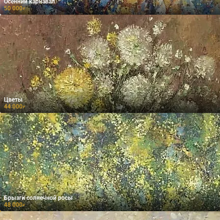
Осенний карнавал
50 000
₽
Цветы
44 000
₽
Брызги солнечной росы
48 000
₽