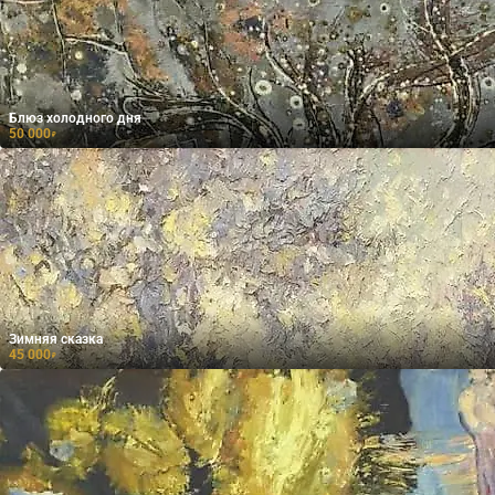
Блюз холодного дня
50 000
₽
Зимняя сказка
45 000
₽