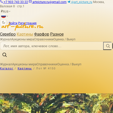
+7 903 743 33 22
artpicture.ru@gmail.com
@art_picture_ru
Москва,
Валовая 8 · стр.1
RUB
₽
|
Войти
Регистрация
Серебро
Картины
Фарфор
Разное
Журнал
Аукционы мира
Справочники
Оценка / Выкуп
Журнал
Аукционы мира
Справочники
Оценка / Выкуп
Каталог
/
Картины
/
Лот № 4150