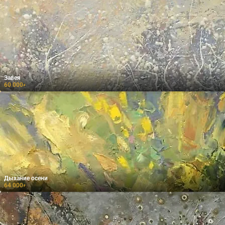
Завея
60 000
₽
Дыхание осени
64 000
₽