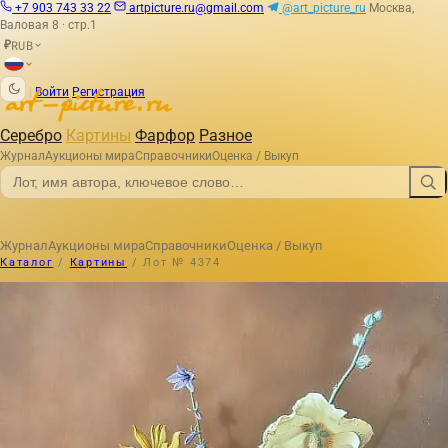
+7 903 743 33 22
artpicture.ru@gmail.com
@art_picture_ru
Москва,
Валовая 8 · стр.1
RUB
₽
|
Войти
Регистрация
Серебро
Картины
Фарфор
Разное
Журнал
Аукционы мира
Справочники
Оценка / Выкуп
Журнал
Аукционы мира
Справочники
Оценка / Выкуп
Каталог
/
Картины
/
Лот № 4374