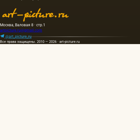
горячем
и…
же…
Москва, Валовая 8 · стр.1
artpicture.ru@gmail.com
@art_picture_ru
Все права защищены. 2010 — 2026 · art-picture.ru