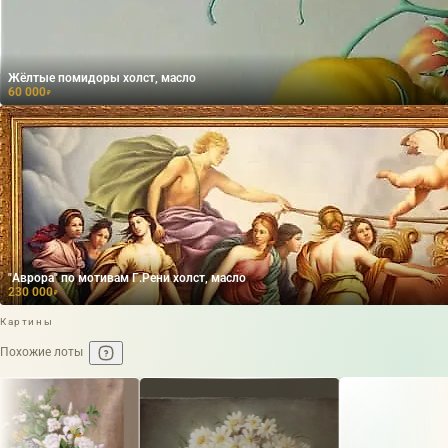
Жёлтые помидоры холст, масло
60 000
₽
"Аврора" по мотивам Г.Рени холст, масло
230 000
₽
Картины
Похожие лоты