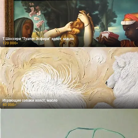
Т.Шоссери "Туалет Эсфири" холст, масло
120 000
₽
Играющие собаки холст, масло
40 000
₽