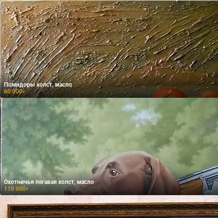
Помидоры холст, масло
60 000
₽
Охотничья легавая холст, масло
110 000
₽