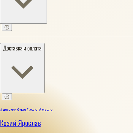
Доставка и оплата
# детский букет
# холст
# масло
Козий Ярослав