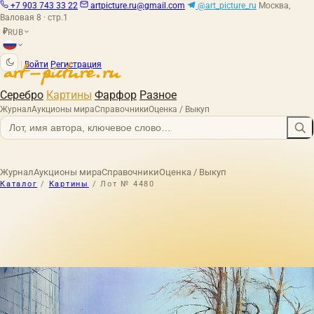
+7 903 743 33 22
artpicture.ru@gmail.com
@art_picture_ru
Москва,
Валовая 8 · стр.1
RUB
₽
|
Войти
Регистрация
Серебро
Картины
Фарфор
Разное
Журнал
Аукционы мира
Справочники
Оценка / Выкуп
Журнал
Аукционы мира
Справочники
Оценка / Выкуп
Каталог
/
Картины
/
Лот № 4480