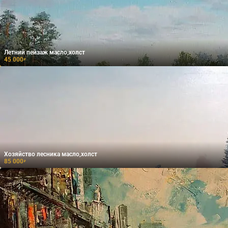
Летний пейзаж масло,холст
45 000
₽
Хозяйство лесника масло,холст
85 000
₽