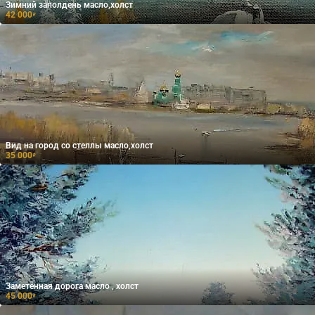
Зимний заполдень масло,холст
42 000
₽
Вид на город со стеллы масло,холст
35 000
₽
Заметённая дорога масло , холст
45 000
₽