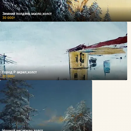
Зимний полдень масло,холст
30 000
₽
Город Р акрил,холст
20 000
₽
Ночной лес масло,холст