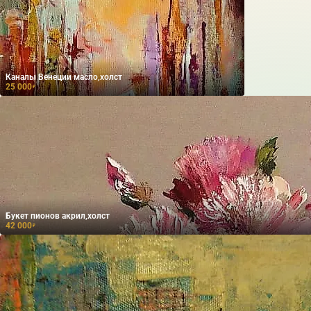
Каналы Венеции масло,холст
25 000
₽
Букет пионов акрил,холст
42 000
₽