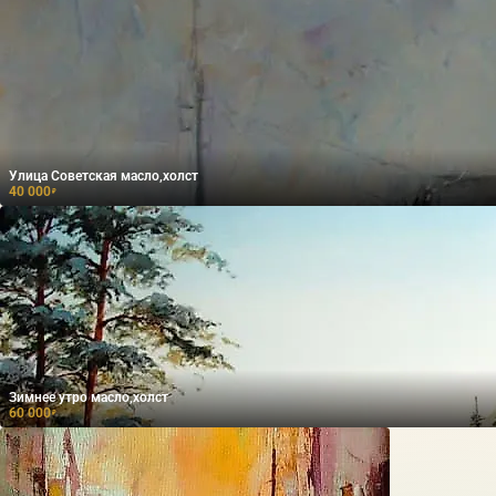
Улица Советская масло,холст
40 000
₽
Зимнее утро масло,холст
60 000
₽