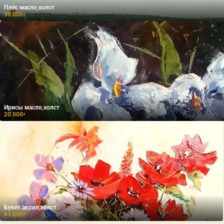
Плёс масло,холст
30 000
₽
Ирисы масло,холст
20 000
₽
Букет акрил,холст
45 000
₽