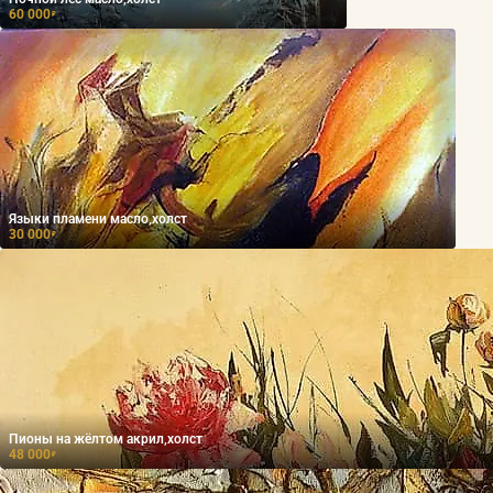
60 000
₽
Языки пламени масло,холст
30 000
₽
Пионы на жёлтом акрил,холст
48 000
₽