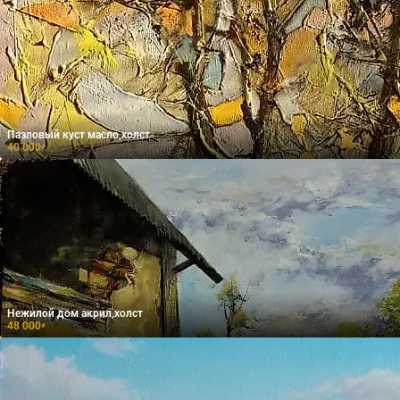
Пазловый куст масло,холст
40 000
₽
Нежилой дом акрил,холст
48 000
₽