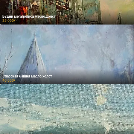
Будни мегаполиса масло,холст
25 000
₽
Спасская башня масло,холст
40 000
₽