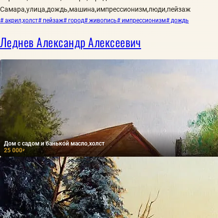
Самара,улица,дождь,машина,импрессионизм,люди,пейзаж
# акрил,холст
# пейзаж
# город
# живопись
# импрессионизм
# дождь
Леднев Александр Алексеевич
Дом с садом и банькой масло,холст
25 000
₽