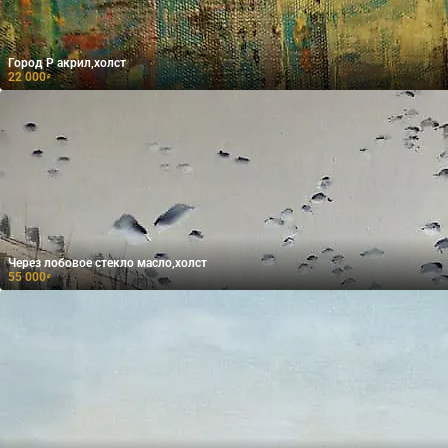
Город Р акрил,холст
22 000
₽
Через лобовое стекло масло,холст
55 000
₽