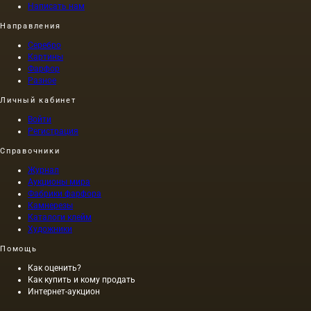
им
семян,
Написать нам
масла.
светло
Во
и
Направления
вторую
обладает
Серебро
группу
золотисто-
Картины
входят
желтым
Фарфор
масла
цветом;
Разное
различного
при
Личный кабинет
происхождения,
горячем
…
же…
Войти
Регистрация
Справочники
Журнал
Аукционы мира
Фабрики фарфора
Камнерезы
Каталоги клейм
Художники
Помощь
Как оценить?
Как купить и кому продать
Интернет-аукцион