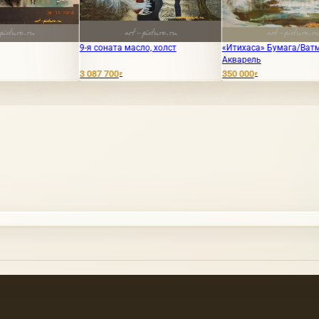
9-я соната масло, холст
«Итихаса» Бумага/Ватман /
Тайна
Акварель
3 087 700
350 000
30 00
₽
₽