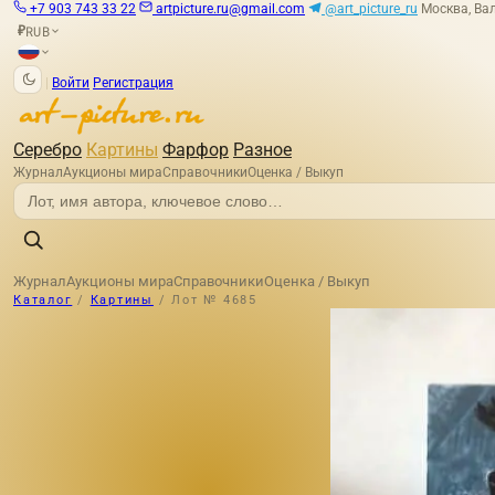
+7 903 743 33 22
artpicture.ru@gmail.com
@art_picture_ru
Москва, Вал
RUB
₽
|
Войти
Регистрация
Серебро
Картины
Фарфор
Разное
Журнал
Аукционы мира
Справочники
Оценка / Выкуп
Журнал
Аукционы мира
Справочники
Оценка / Выкуп
Каталог
/
Картины
/
Лот № 4685