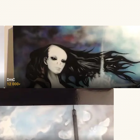
DmC
12 000
₽