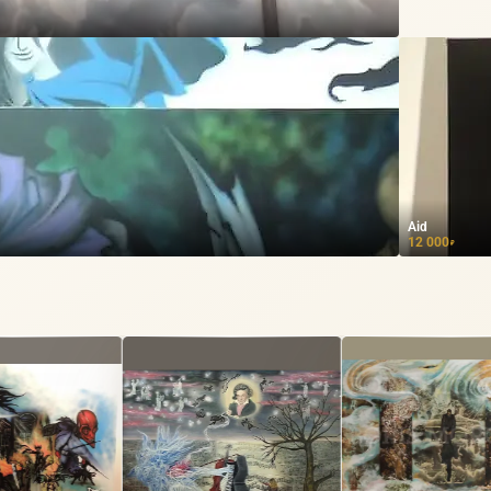
Aid
12 000
₽