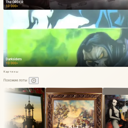
The ORDER
10 000
₽
Darksiders
10 000
₽
Картины
Похожие лоты