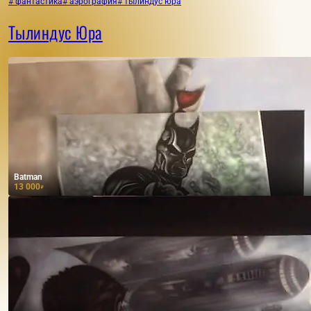
# фантастика
# аэрография
# тылиндус юра
Тылиндус Юра
Batman
13 000
₽