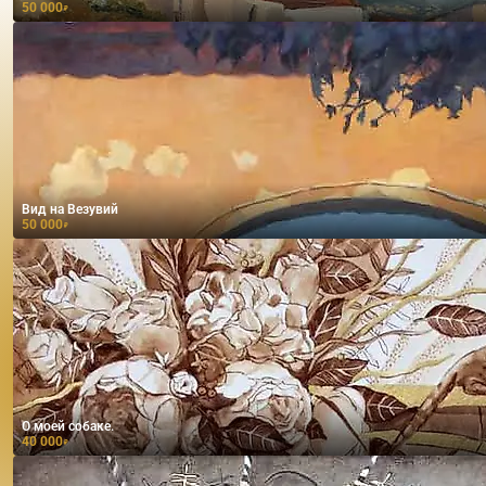
50 000
₽
Вид на Везувий
50 000
₽
О моей собаке.
40 000
₽