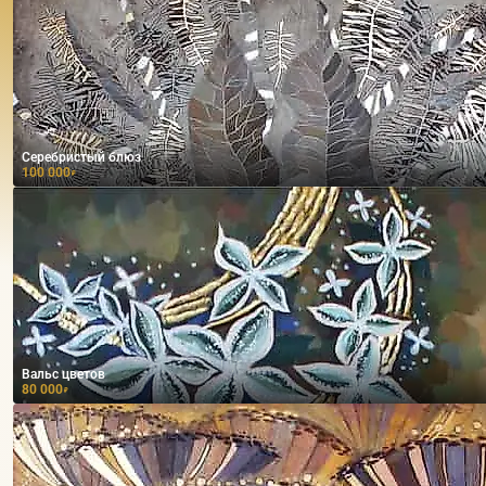
Серебристый блюз
100 000
₽
Вальс цветов
80 000
₽