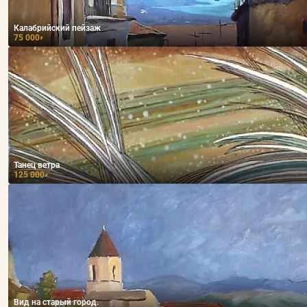
Калабрийский пейзаж
75 000
₽
Танец ветра
125 000
₽
Вид на старый город.