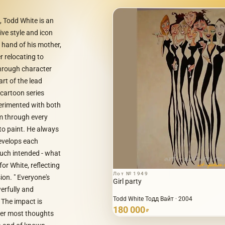
, Todd White is an
ive style and icon
 hand of his mother,
 relocating to
Through character
rt of the lead
cartoon series
erimented with both
im through every
 to paint. He always
develops each
much intended - what
for White, reflecting
Лот № 1949
ion. " Everyone's
Girl party
erfully and
Todd White Тодд Вайт · 2004
 The impact is
180 000
₽
inner most thoughts