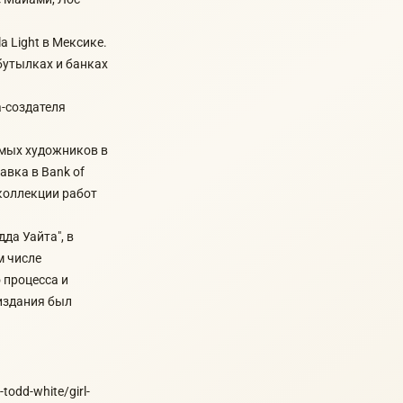
a Light в Мексике.
бутылках и банках
а-создателя
емых художников в
вка в Bank of
 коллекции работ
да Уайта", в
м числе
 процесса и
издания был
-todd-white/girl-