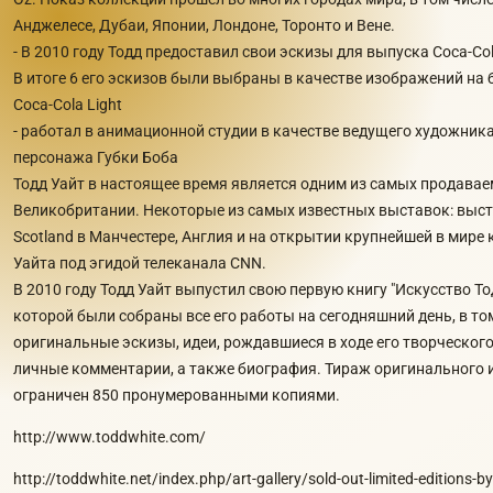
Анджелесе, Дубаи, Японии, Лондоне, Торонто и Вене.
- В 2010 году Тодд предоставил свои эскизы для выпуска Coca-Col
В итоге 6 его эскизов были выбраны в качестве изображений на 
Coca-Cola Light
- работал в анимационной студии в качестве ведущего художник
персонажа Губки Боба
Тодд Уайт в настоящее время является одним из самых продава
Великобритании. Некоторые из самых известных выставок: выста
Scotland в Манчестере, Англия и на открытии крупнейшей в мире
Уайта под эгидой телеканала CNN.
В 2010 году Тодд Уайт выпустил свою первую книгу "Искусство Тод
которой были собраны все его работы на сегодняшний день, в то
оригинальные эскизы, идеи, рождавшиеся в ходе его творческого
личные комментарии, а также биография. Тираж оригинального 
ограничен 850 пронумерованными копиями.
http://www.toddwhite.com/
http://toddwhite.net/index.php/art-gallery/sold-out-limited-editions-by