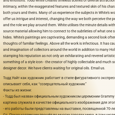
and emotions. Todd White creates timeless scenes of diverse attracti
intimacy, within the exaggerated features and textured skin of his chara
both yours and theirs. Many of us experience the subjects in White's w
offer us intrigue and interest, changing the way we both perceive the 
and the role we play around them. White utilises the minute details with
source material allowing him to connect to the subtleties of what on
hides. White's paintings are captivating, demanding a second look oft
thoughts of familiar feelings. Above all the work is infectious. It has c
and imagination of collectors around the world in addition to many Hol
stamping his reputation as not only an exhilarating and revered artistic 
something of a style icon - the creator of highly collectable and much 
designer decor. We have clients waiting for original oils. Email us.
Тодд Уайт как художник работает в стиле фигуративного экспре
описывает себя, как “созерцательный художник”
Факты из жизни:
- Тодд был назван официальным художником церемонии Grammy в
картина служила в качестве официального изображения для это
- его работы были представлены на выставке, посвященной 70-ле
Oz. Показ коллекции прошёл во многих городах мира, в том числ