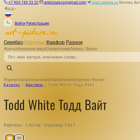
+7 903 743 33 22
artpicture.ru@gmail.com
@art_picture_ru
Москва, Вал
RUB
₽
|
Войти
Регистрация
Серебро
Картины
Фарфор
Разное
Журнал
Аукционы мира
Справочники
Оценка / Выкуп
Журнал
Аукционы мира
Справочники
Оценка / Выкуп
Каталог
/
Картины
/
Todd White Тодд Вайт
Todd White Тодд Вайт
Картины · 1 лотов · страница 1 из 1