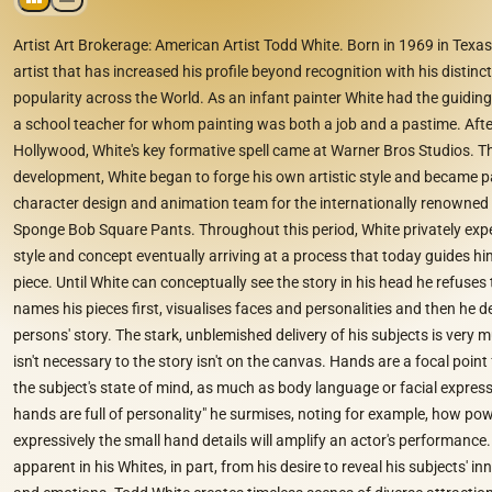
Artist Art Brokerage: American Artist Todd White. Born in 1969 in Texas
artist that has increased his profile beyond recognition with his distinct
popularity across the World. As an infant painter White had the guiding
a school teacher for whom painting was both a job and a pastime. After
Hollywood, White's key formative spell came at Warner Bros Studios. 
development, White began to forge his own artistic style and became pa
character design and animation team for the internationally renowned 
Sponge Bob Square Pants. Throughout this period, White privately exp
style and concept eventually arriving at a process that today guides h
piece. Until White can conceptually see the story in his head he refuses
names his pieces first, visualises faces and personalities and then he 
persons' story. The stark, unblemished delivery of his subjects is very 
isn't necessary to the story isn't on the canvas. Hands are a focal point 
the subject's state of mind, as much as body language or facial express
hands are full of personality" he surmises, noting for example, how pow
expressively the small hand details will amplify an actor's performance.
apparent in his Whites, in part, from his desire to reveal his subjects' 