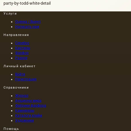
party-by-todd-white-detail
Услуги
Оценка / Выкуп
Написать нам
Направления
Серебро
Картины
Фарфор
Разное
Личный кабинет
Войти
Регистрация
Справочники
Журнал
Аукционы мира
Фабрики фарфора
Камнерезы
Каталоги клейм
Художники
Помощь