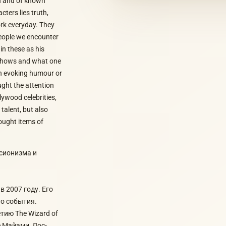
on and of known
cters lies truth,
ork everyday. They
people we encounter
in these as his
e shows and what one
en evoking humour or
aught the attention
lywood celebrities,
talent, but also
sought items of
ссионизма и
 2007 году. Его
го события.
тию The Wizard of
е Майами, Лос-