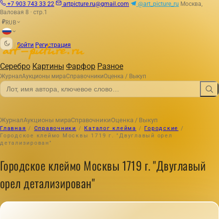
+7 903 743 33 22
artpicture.ru@gmail.com
@art_picture_ru
Москва,
Валовая 8 · стр.1
RUB
₽
|
Войти
Регистрация
Серебро
Картины
Фарфор
Разное
Журнал
Аукционы мира
Справочники
Оценка / Выкуп
Журнал
Аукционы мира
Справочники
Оценка / Выкуп
Главная
/
Справочники
/
Каталог клейма
/
Городские
/
Городское клеймо Москвы 1719 г. "Двуглавый орел
детализирован"
Городское клеймо Москвы 1719 г. "Двуглавый
орел детализирован"