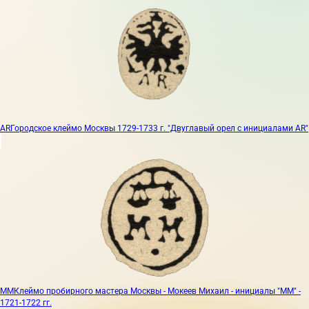
AR
Городское клеймо Москвы 1729-1733 г. "Двуглавый орел с инициалами AR"
ММ
Клеймо пробирного мастера Москвы - Мокеев Михаил - инициалы "ММ" -
1721-1722 гг.