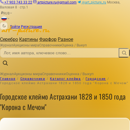
+7 903 743 33 22
artpicture.ru@gmail.com
@art_picture_ru
Москва,
Валовая 8 · стр.1
RUB
₽
|
Войти
Регистрация
Серебро
Картины
Фарфор
Разное
Журнал
Аукционы мира
Справочники
Оценка / Выкуп
Журнал
Аукционы мира
Справочники
Оценка / Выкуп
Главная
/
Справочники
/
Каталог клейма
/
Городские
/
Городское клеймо Астрахани 1828 и 1850 года "Корона с Мечом"
Городское клеймо Астрахани 1828 и 1850 года
"Корона с Мечом"