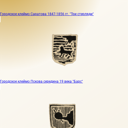
Городское клеймо Саратова 1847-1856 гг. "Три стерляди"
Городское клеймо Пскова середина 19 века "Барс"