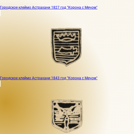
Городское клеймо Астрахани 1827 год "Корона с Мечом"
Городское клеймо Астрахани 1843 год "Корона с Мечом"