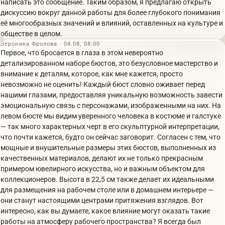
написать это сообщение. Таким образом, я предлагаю открыть
дискуссию вокруг данной работы для более глубокого понимания
её многообразных значений и влияний, оставленных на культуре и
обществе в целом.
Вероника Фролова · 04.08, 08:00
Первое, что бросается в глаза в этом невероятно
детализированном наборе бюстов, это безусловное мастерство и
внимание к деталям, которое, как мне кажется, просто
невозможно не оценить! Каждый бюст словно оживает перед
нашими глазами, предоставляя уникальную возможность завести
эмоциональную связь с персонажами, изображенными на них. На
левом бюсте мы видим уверенного человека в костюме и галстуке
— так много характерных черт в его скульптурной интерпретации,
что почти кажется, будто он сейчас заговорит. Согласен с тем, что
мощные и внушительные размеры этих бюстов, выполненных из
качественных материалов, делают их не только прекрасным
примером ювелирного искусства, но и важным объектом для
коллекционеров. Высота в 22,5 см также делает их идеальными
для размещения на рабочем столе или в домашнем интерьере —
они станут настоящими центрами притяжения взглядов. Вот
интересно, как вы думаете, какое влияние могут оказать такие
работы на атмосферу рабочего пространства? Я всегда был