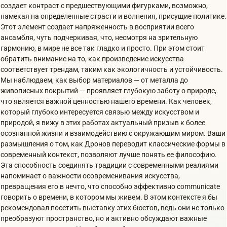
создает контраст с предшествующими фигурками, возможно,
намекая на определенные страсти и волнения, присущие политике.
Этот элемент создает напряженность в восприятии всего
ансамбля, чуть подчеркивая, что, несмотря на зрительную
гармонию, в мире не все так гладко и просто. При этом стоит
обратить внимание на то, как произведение искусства
соответствует трендам, таким как экологичность и устойчивость.
Мы наблюдаем, как выбор материалов — от металла до
живописных покрытий — проявляет глубокую заботу о природе,
что является важной ценностью нашего времени. Как человек,
который глубоко интересуется связью между искусством и
природой, я вижу в этих работах актуальный призыв к более
осознанной жизни и взаимодействию с окружающим миром. Ваши
размышления о том, как Дронов переводит классические формы в
современный контекст, позволяют лучше понять ее философию.
Эта способность соединять традиции с современными реалиями
напоминает о важности осовременивания искусства,
превращения его в нечто, что способно эффективно communicate
говорить о времени, в котором мы живем. В этом контексте я бы
рекомендовал посетить выставку этих бюстов, ведь они не только
преобразуют пространство, но и активно обсуждают важные