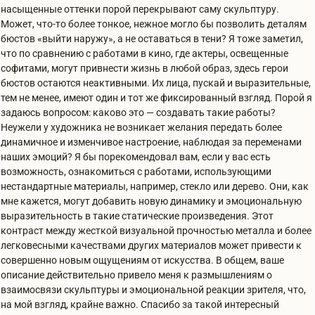
насыщенные оттенки порой перекрывают саму скульптуру.
Может, что-то более тонкое, нежное могло бы позволить деталям
бюстов «выйти наружу», а не оставаться в тени? Я тоже заметил,
что по сравнению с работами в кино, где актеры, освещенные
софитами, могут привнести жизнь в любой образ, здесь герои
бюстов остаются неактивными. Их лица, пускай и выразительные,
тем не менее, имеют один и тот же фиксированный взгляд. Порой я
задаюсь вопросом: каково это — создавать такие работы?
Неужели у художника не возникает желания передать более
динамичное и изменчивое настроение, наблюдая за переменами
наших эмоций? Я бы порекомендовал вам, если у вас есть
возможность, ознакомиться с работами, использующими
нестандартные материалы, например, стекло или дерево. Они, как
мне кажется, могут добавить новую динамику и эмоциональную
выразительность в такие статические произведения. Этот
контраст между жесткой визуальной прочностью металла и более
легковесными качествами других материалов может привести к
совершенно новым ощущениям от искусства. В общем, ваше
описание действительно привело меня к размышлениям о
взаимосвязи скульптуры и эмоциональной реакции зрителя, что,
на мой взгляд, крайне важно. Спасибо за такой интересный