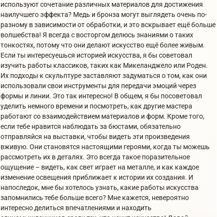
используют сочетание различных материалов для достижения
наилучшего эффекта? Медь и бронза могут выглядеть очень по-
разному в зависимости от обработки, и это вскрывает ещё больше
волшебства! Я всегда с восторгом делюсь знаниями о таких
тонкостях, потому что они делают искусство ещё более живым.
Если ты интересуешься историей искусства, я бы советовал
изучить работы классиков, таких как Микеланджело или Роден.
Их подходы к скульптуре заставляют задуматься о том, как они
использовали свои инструменты для передачи эмоций через
формы и линии. Это так интересно! В общем, я бы посоветовал
уделить немного времени и посмотреть, как другие мастера
работают со взаимодействием материалов и форм. Кроме того,
если тебе нравится наблюдать за бюстами, обязательно
отправляйся на выставки, чтобы видеть эти произведения
вживую. Они становятся настоящими героями, когда ты можешь
рассмотреть их в деталях. Это всегда такое поразительное
ощущение – видеть, как свет играет на металле, и как каждое
изменение освещения приближает к истории их создания. И
напоследок, мне бы хотелось узнать, какие работы искусства
запомнились тебе больше всего? Мне кажется, невероятно
интересно делиться впечатлениями и находить