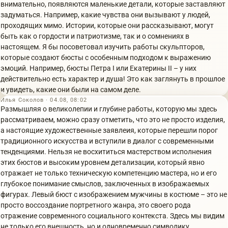
внимательно, появляются маленькие детали, которые заставляют
задуматься. Например, какие чувства они вызывают у людей,
проходящих мимо. Истории, которые они рассказывают, могут
быть как о гордости и патриотизме, так и о сомнениях в
настоящем. Я бы посоветовал изучить работы скульпторов,
которые создают бюсты с особенным подходом к выражению
эмоций. Например, бюсты Петра I или Екатерины II – у них
действительно есть характер и душа! Это как заглянуть в прошлое
и увидеть, какие они были на самом деле.
Илья Соколов · 04.08, 08:02
Размышляя о великолепии и глубине работы, которую мы здесь
рассматриваем, можно сразу отметить, что это не просто изделия,
а настоящие художественные заявлеия, которые перешли порог
традиционного искусства и вступили в диалог с современными
тенденциями. Нельзя не восхититься мастерством исполнения
этих бюстов и высоким уровнем детализации, который явно
отражает не только техническую компетенцию мастера, но и его
глубокое понимание смыслов, заключенных в изображаемых
фигурах. Левый бюст с изображением мужчины в костюме – это не
просто воссоздание портретного жанра, это своего рода
отражение современного социального контекста. Здесь мы видим
не только его внешность, но и одновременно символику