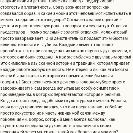
гладкие линии и детали, такие как галстук, подчеркивают
строгость и элегантность. Сразу возникает вопрос: как
создавался образ, и какие эмоции этот человек мог испытывать в
момент создания этого шедевра? Согласен с вашей оценкой –
детали играют ключевую роль в восприятии скульптур. Отделка
пьедесталов — темно-зеленый с золотой отделкой, малахитовый —
просто завораживает! Они действительно придают этим бюстам
величественности и глубины. Каждый элемент так тонко
проработан, что при взгляде на них можно ощутить дух времени, в
которое они были созданы. А как же эмблема с двуглавым орлом!
Это символика изысканной истории и традиций, которая придает
каждой работе особую ценность. Не интересно ли, как эти бюсты
могли бы рассказать историю их времени, если бы могли
говорить? Бюст религиозного деятеля в головном уборе просто
завораживает! Я сам всегда испытываю особую симпатию к
произведениям, в которых переплетаются история и религия.
Когда я стоял перед подобными скульптурами в музеях Европы,
меня всегда привлекала идея, что они представляют собой не
просто искусство, но и часть невидимой связи между
поколениями. Вопрос, который меня всегда волновал: как
скульпторы передавали духовность и значимость своих
персонажей через материал, такой как бронза или мрамор?