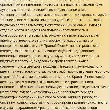
орнаментом и увенчанный крестом на вершине, символизирует
духовную важность и лидерство в религиозной сфере.
Установленный на пьедестале из малахита — минерала, который в
течение веков считался символом удачи и защиты, — он также
подчеркивает связь между божественным и земным. Золотая
отделка бюста и пьедестала подчеркивает святость и
благородство, в то время как эмблема с вензелем добавляет
аристократического оттенка, возможно указывая на его
священнический статус. **Правый бюст**, на который, в свою
очередь, стоит обратить внимание, ещё раз подчеркивает
концепцию социального статуса. Мужчина, изображенный в
пиджаке и галстуке, виделся как представитель более
современного и светского подхода. Пьедестал темно-красного
цвета, также с золотой отделкой и с эмблемой с двуглавым орлом,
отражает богатство и динамичность эпохи. Красный цвет часто
ассоциируется с энергией, решимостью и страстью. Бюст,
выполненный с высокой степенью детализации, свидетельствует о
мастерстве рук великого художника, способного передать
характер и внутренний мир своего героя. Таким образом, три
бюста не только представляют собой произведения искусства, но
и служат выразителями различных аспектов человеческой