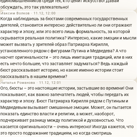
единомышленников среди тех, кто ценит искусство! Давай
обсуждать, это так увлекательно!
Максим Волков · 11.12, 12:00
Когда наблюдаешь за бюстами современных государственных
деятелей, становится интересно: действительно ли они отражают
характер и эпоху, или это всего лишь формальность, за которой
скрывается реальная политика? Интересно, какие эмоции и мысли
может вызвать у зрителей образ Патриарха Кирилля,
установленного рядом с фигурами Путина и Медведева? А что
насчет оригинальности – это лишь имитация традиций, или в них
есть нечто большее, что заставляет задуматься? Ведь каждый
бюст рассказывает историю, но какие именно истории стоит
рассказывать в нашем времени?
Наталья Романова · 11.12, 12:01
Ого, бюсты – это настоящие истории, застывшие во времени! Они
показывают, как важно запечатлеть людей, чтобы передать их
характер и эпоху. Бюст Патриарха Кирилля рядом с Путиным и
Медведевым вызывает смешанные эмоции. Может, он пытается
показать единство власти и религии, а может, наоборот,
подчеркивает разницу между политикой и духовностью. Что
касается оригинальности – очень интересно! Иногда кажется, что
это просто подражание традициям, но когда смотришь