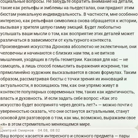
социальные вопросы. Не забудьте обратить внимание на детали,
такие как рельефы и эмблемы на пьедесталах, они придают этим
бюстам уникальную индивидуальность. В частности, мне особенно
интересно, как рельефная символика снова обращается к истории,
вызывая у зрителя целую гамму эмоций. Будет любопытно
услышать ваши мысли о том, как восприятие этих деталей может
различаться в зависимости от культурного контекста.
Произведения искусства Дронова абсолютно не эклектичные, они
человечны и начинаются с близких нам тем, а не витков
мышления, уходящих в глубь геометрии. Каковая для нас — не
самоцель, а лишь способ помыслить выражения искренне, так
прямолинейно художник высказывается в своих формулах. Таким
образом, рассматривая бюсты с точки зрения их инноваций и
актуальности, я восхищаюсь тем, как они упрямо живут в
контексте популярных современных тем, таких как идентичность,
власть и духовность. И если задать себе вопрос: «Как это
искусство будет воспринято через десять лет?» — можно почти с
уверенностью сказать, что они останутся актуальными, станут
основой для разговоров о том, как мы, возможно, выражаем свое
«я» в этом стремительно меняющемся мире.
Дмитрий Смирнов · 04.08, 08:02
Ваш вопрос касается интересного и сложного предмета — пары