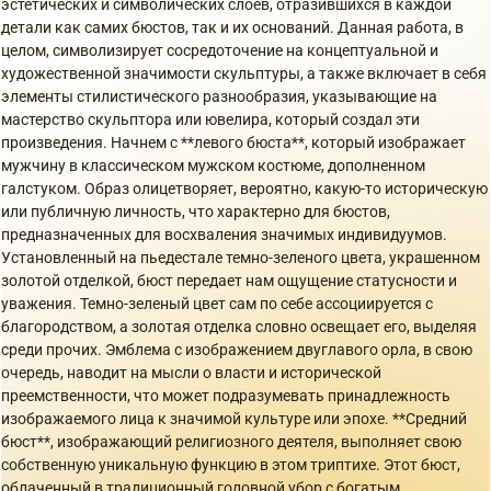
эстетических и символических слоев, отразившихся в каждой
детали как самих бюстов, так и их оснований. Данная работа, в
целом, символизирует сосредоточение на концептуальной и
художественной значимости скульптуры, а также включает в себя
элементы стилистического разнообразия, указывающие на
мастерство скульптора или ювелира, который создал эти
произведения. Начнем с **левого бюста**, который изображает
мужчину в классическом мужском костюме, дополненном
галстуком. Образ олицетворяет, вероятно, какую-то историческую
или публичную личность, что характерно для бюстов,
предназначенных для восхваления значимых индивидуумов.
Установленный на пьедестале темно-зеленого цвета, украшенном
золотой отделкой, бюст передает нам ощущение статусности и
уважения. Темно-зеленый цвет сам по себе ассоциируется с
благородством, а золотая отделка словно освещает его, выделяя
среди прочих. Эмблема с изображением двуглавого орла, в свою
очередь, наводит на мысли о власти и исторической
преемственности, что может подразумевать принадлежность
изображаемого лица к значимой культуре или эпохе. **Средний
бюст**, изображающий религиозного деятеля, выполняет свою
собственную уникальную функцию в этом триптихе. Этот бюст,
облаченный в традиционный головной убор с богатым