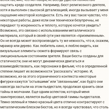
ощутить кредо создателя. Например, бюст религиозного деятеля,
хотя и выполнен с высокой детализацией, иногда вызывает у меня
ощущение некоторой холодности. Есть ли у вас такое чувство, что
некоторые работы, даже если они технически безупречны, не
передают ту искренность и теплоту, которую хочется увидеть?
Возможно, это связано с использованием металлического
материала, который в своей сути уже является «приземленным».
Он не всегда может воспроизводить ту же нежность, что и, скажем,
мрамор или дерево. Как любитель кино, я люблю видеть, как
визуальные элементы сюжета формируют связь с
эмоциональным состоянием зрителя. Ваши бюсты созданы для
статичности; они не могут динамически двигаться и
взаимодействовать, как персонажи в фильме, что в определенной
степени лишает их возможности "рассказать" историю. И,
возможно, из-за этого ограниченного контекста некоторые
фигурки кажутся "остывшими" или "связанными", как будто они
навсегда застыли на этом пьедестале, продолжая хранить свои
тайны в молчании. Еще одним аспектом, который меня
заинтересовал, является выбор цветовой гаммы пьедесталов.
Темно-зеленый и темно-красный цвета отлично контрастируют с
металлическим блеском бюстов, но я всегда чувствовал, что столь