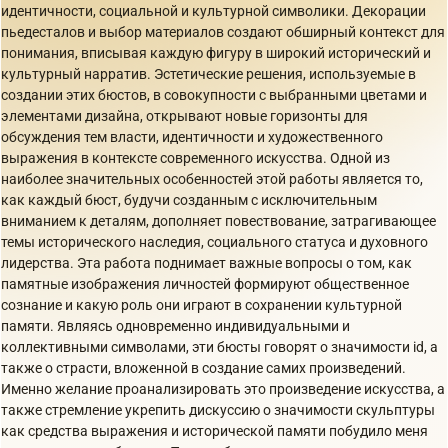
идентичности, социальной и культурной символики. Декорации
пьедесталов и выбор материалов создают обширный контекст для
понимания, вписывая каждую фигуру в широкий исторический и
культурный нарратив. Эстетические решения, используемые в
создании этих бюстов, в совокупности с выбранными цветами и
элементами дизайна, открывают новые горизонты для
обсуждения тем власти, идентичности и художественного
выражения в контексте современного искусства. Одной из
наиболее значительных особенностей этой работы является то,
как каждый бюст, будучи созданным с исключительным
вниманием к деталям, дополняет повествование, затрагивающее
темы исторического наследия, социального статуса и духовного
лидерства. Эта работа поднимает важные вопросы о том, как
памятные изображения личностей формируют общественное
сознание и какую роль они играют в сохранении культурной
памяти. Являясь одновременно индивидуальными и
коллективными символами, эти бюсты говорят о значимости id, а
также о страсти, вложенной в создание самих произведений.
Именно желание проанализировать это произведение искусства, а
также стремление укрепить дискуссию о значимости скульптуры
как средства выражения и исторической памяти побудило меня