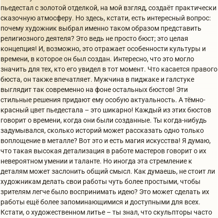
пьедестал с золотой отделкой, на мой взгляд, создаёт практически
сказочную атмосферу. Но здесь, кстати, есть интересный вопрос:
почему художник выбрал именно таком образом представить
религиозного деятеля? Это ведь не просто бюст; это целая
концепция! И, возможно, это отражает особенности культуры и
времени, в которое он был создан. Интересно, что это могло
значить для тех, кто его увидел в тот момент. Что касается правого
бюста, он также впечатляет. Мужчина в пиджаке и галстуке
выглядит так современно на фоне остальных бюстов! Эти
стильные решения придают ему особую актуальность. А тёмно-
красный цвет пьедестала – это шикарно! Каждый из этих бюстов
говорит о времени, когда они были созданные. Ты когда-нибудь
задумывался, сколько историй может рассказать одно только
воплощение в металле? Вот это и есть магия искусства! Я думаю,
что такая высокая детализация в работе мастеров говорит о их
невероятном умении и таланте. Но иногда эта стремление к
деталям может заслонить общий смысл. Как думаешь, не стоит ли
художникам делать свои работы чуть более простыми, чтобы
зрителям легче было воспринимать идею? Это может сделать их
работы ещё более запоминающимися и доступными для всех.
Кстати, о художественном литье – ты знал, что скульпторы часто