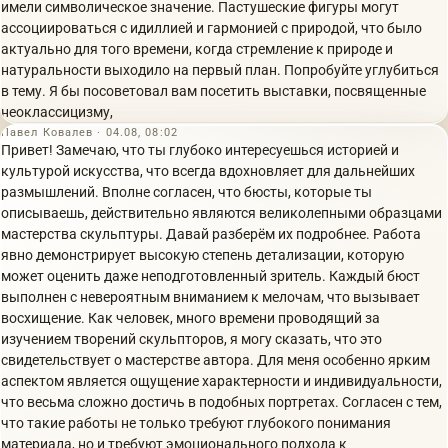
имели символическое значение. Пастушеские фигуры могут
ассоциироваться с идиллией и гармонией с природой, что было
актуально для того времени, когда стремление к природе и
натуральности выходило на первый план. Попробуйте углубиться
в тему. Я бы посоветовал вам посетить выставки, посвященные
неоклассицизму,
Павел Ковалев · 04.08, 08:02
Привет! Замечаю, что ты глубоко интересуешься историей и
культурой искусства, что всегда вдохновляет для дальнейших
размышлений. Вполне согласен, что бюсты, которые ты
описываешь, действительно являются великолепными образцами
мастерства скульптуры. Давай разберём их подробнее. Работа
явно демонстрирует высокую степень детализации, которую
может оценить даже неподготовленный зритель. Каждый бюст
выполнен с невероятным вниманием к мелочам, что вызывает
восхищение. Как человек, много времени проводящий за
изучением творений скульпторов, я могу сказать, что это
свидетельствует о мастерстве автора. Для меня особенно ярким
аспектом является ощущение характерности и индивидуальности,
что весьма сложно достичь в подобных портретах. Согласен с тем,
что такие работы не только требуют глубокого понимания
материала, но и требуют эмоционального подхода к