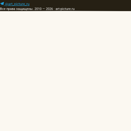
@art_picture_ru
Все права защищены. 2010 — 2026 · art-picture.ru