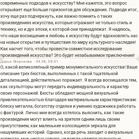
современных подходов к искусству? Мне кажется, это вопрос
открывает еще больше горизонтов для обсуждения. Подводя итог,
хочу еще раз подчеркнуть, как важно помнить о таких
произведениях искусства, которые отражают не только стиль и
технику, но и дух эпохи, к которой они принадлежат. Я надеюсь,
что наше восхищение и любовь к искусству будут вдохновлять нас
на новые открытия и путешествия по миру культурного наследия!
Как насчет того, чтобы провести совместное исследование
произведений искусства? Это будет незабываемое приключение!
Дарья Морозова · 04.08, 08:01
О, какой великолепный пример монументального искусства! Ваше
описание трех бюстов, выполненных с такой тщательной
детализацией, действительно поражает. Я всегда восхищался тем,
как скульпторы могут передать индивидуальность и характер
своих персонажей. Бюсты обладают мощной визуальной
привлекательностью благодаря материальным характеристикам:
блеску металла, богатству отделки и умению художника работать
с фактурой. Лично мне всегда хотелось выяснить, как такие
произведения могут влиять на зрителя одним лишь своим
присутствием, как маленькие колосящиеся зеркала для
нашумевших историй. Однако, когда речь заходит о визуальных
аспектах, мне, честно говоря, не всегда удается полностью