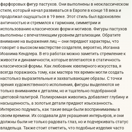
фарфоровых фигур пастухов. Они выполнены в неоклассическом
стиле, который начал развиваться в Европе в конце 18 века и
продолжал ощущаться в 19 веке. Этот стиль был вдохновлен
античностью и стремился к гармонии, симметрии и
использованию классических форм и мотивов. Фигуры пастухов
выполнены с впечатляющим уровнем детализации. Обратите
внимание на выражения лиц — они передают характеры, что
говорит о высоком мастерстве создателя, вероятно, Иоганна
Иоахима Кендлера. В его работах можно заметить стремление к
живости и динамичности, которые вплетаются в статичность
классической формы. Как любовник ювелирного искусства, я
всегда поражаюсь тому, как мастера тех времен могли создать
настолько выразительные и захватывающие образы. С точки
зрения художественного исполнения, фигуры выделяются не
только вниманием к деталям, но и тщательно подобранной
цветовой палитрой. Полихромная живопись добавляет глубину и
насыщенность, а золотые детали придают изысканность.
Интересно подумать, как такие вещи были воспринимаемы в
своем времени. Их создавали для украшения интерьеров, и они
должны были не только радовать глаз, но и подчеркивать статус
владельца. Также стоит отметить, что подобные изделия часто