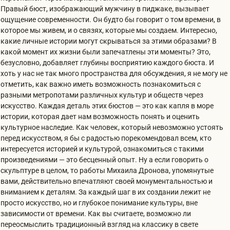
Правый бюст, изображающий мужчину в пиджаке, вызывает
ощущение современности. Он будто бы говорит о том времени, в
которое мы живем, и о связях, которые мы создаем. Интересно,
какие личные истории могут скрываться за этими образами? В
какой момент их жизни были запечатлены эти моменты? Это,
безусловно, добавляет глубины восприятию каждого бюста. И
хоть у нас не так много пространства для обсуждения, я не могу не
отметить, как важно иметь возможность познакомиться с
разными метропотами различных культур и обществ через
искусство. Каждая деталь этих бюстов — это как капля в море
истории, которая дает нам возможность понять и оценить
культурное наследие. Как человек, который невозможно устоять
перед искусством, я бы с радостью порекомендовал всем, кто
интересуется историей и культурой, ознакомиться с такими
произведениями — это бесценный опыт. Ну а если говорить о
скульптуре в целом, то работы Михаила Дронова, упомянутые
вами, действительно впечатляют своей монументальностью и
вниманием к деталям. За каждый шаг в их создании лежит не
просто искусство, но и глубокое понимание культуры, вне
зависимости от времени. Как вы считаете, возможно ли
переосмыслить традиционный взгляд на классику в свете