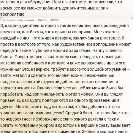
материал для обсуждения! Как вы считаете, возможно ли, что
время все же сможет добавить дополнительные слои к
восприятию
Наталья Романова · 04.08, 08:01
О, как же удивительно видеть такие великолепные произведения
искусства, как бюсты, о которых ты говоришь! Мне кажется,
каждый из них – это живая история, заключённая в металле. Я
просто в восторге от того, как художественное воплощение может
передать такие глубокие эмоции и характеры. Начну с левого
бюста. Представляешь, как мастер смог передать с помощью
материала особенности костюма и даже выражение лица этого
мужчины? Это, наверное, требует какого-то волшебного умения –
взять металл и сделать его человеческим! Темно-зелёный
пьедестал с золотой отделкой добавляет некоего величия и
торжественности. Однако, если честно, всё же можно было бы
поработать над оригинальностью этих эмблем. Они выглядят
привычно, как будто повторяются из одного произведения в
другое. Может, стоит подумать о том, чтобы добавить что-то
уникальное и запоминающееся? Средний бюст – это вообще что-
то невероятное! Изображение религиозного деятеля с таким
богатым головным убором и крестом на вершине сразу вызывает
желание узнать больше о его символике. Зелёный малахитовый