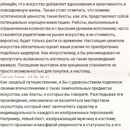
убеждён, что искусство добавляет вдохновение и креативность в
повседневную жизнь. Также стоит отметить, что помимо
эстетической ценности, такие бюсты, как эти, представляют собой
потенциально хорошую инвестицию. Работы, выполненные в
ограниченном количестве и с высоким уровнем исполнения, часто
становятся раритетами на рынке искусства, и их стоимость,
вероятно, будет только расти со временем. Настоящие ценители
искусства обязательно оценят ваши усилия по приобретению
подобных шедевров. Как искусствовед, я бы рекомендовал не
пропустить возможность взглянуть на такие произведения
вживую. Посещение выставок или аукционов становится не
просто возможностью для покупки, а настоящ
Сергей Попов · 04.08, 08:01
Как заядлый путешественник, я бы с удовольствием поделился
своими впечатлениями о таких замечательных предметах
искусства, как бюсты, о которых вы говорите. Разглядывая эти
произведения, невозможно не восхититься мастерством
скульптора, который смог запечатлеть характер и
индивидуальность каждого из изображенных персонажей.
Например, левый бюст, изображающий мужчину в костюме,
просто пронизан атмосферой уверенности и статусности, а его