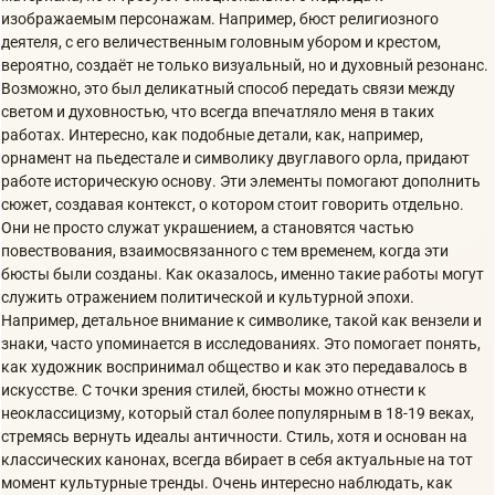
изображаемым персонажам. Например, бюст религиозного
деятеля, с его величественным головным убором и крестом,
вероятно, создаёт не только визуальный, но и духовный резонанс.
Возможно, это был деликатный способ передать связи между
светом и духовностью, что всегда впечатляло меня в таких
работах. Интересно, как подобные детали, как, например,
орнамент на пьедестале и символику двуглавого орла, придают
работе историческую основу. Эти элементы помогают дополнить
сюжет, создавая контекст, о котором стоит говорить отдельно.
Они не просто служат украшением, а становятся частью
повествования, взаимосвязанного с тем временем, когда эти
бюсты были созданы. Как оказалось, именно такие работы могут
служить отражением политической и культурной эпохи.
Например, детальное внимание к символике, такой как вензели и
знаки, часто упоминается в исследованиях. Это помогает понять,
как художник воспринимал общество и как это передавалось в
искусстве. С точки зрения стилей, бюсты можно отнести к
неоклассицизму, который стал более популярным в 18-19 веках,
стремясь вернуть идеалы античности. Стиль, хотя и основан на
классических канонах, всегда вбирает в себя актуальные на тот
момент культурные тренды. Очень интересно наблюдать, как