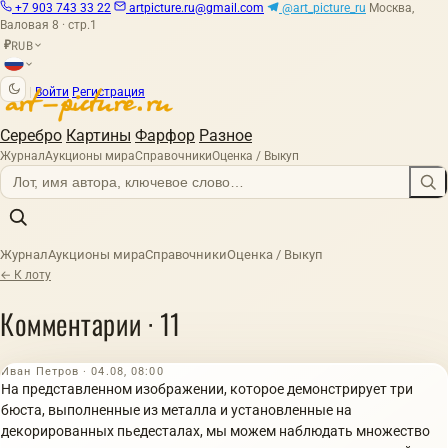
+7 903 743 33 22
artpicture.ru@gmail.com
@art_picture_ru
Москва,
Валовая 8 · стр.1
RUB
₽
|
Войти
Регистрация
Серебро
Картины
Фарфор
Разное
Журнал
Аукционы мира
Справочники
Оценка / Выкуп
Журнал
Аукционы мира
Справочники
Оценка / Выкуп
← К лоту
Комментарии · 11
Иван Петров · 04.08, 08:00
На представленном изображении, которое демонстрирует три
бюста, выполненные из металла и установленные на
декорированных пьедесталах, мы можем наблюдать множество