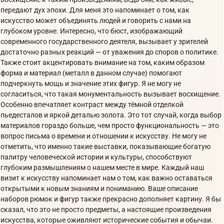
передают дух эпохи. Для меня это напоминает о том, как
искусство может объединять людей и говорить с нами на
глубоком уровне. Интересно, что бюст, изображающий
современного государственного деятеля, вызывает у зрителей
достаточно разных реакций — от уважения до споров о политике.
Также стоит акцентировать внимание на том, каким образом
форма и материал (металл в данном случае) помогают
подчеркнуть мощь и значение этих фигур. Я не могу не
согласиться, что такая монументальность вызывает восхищение.
Особенно впечатляет контраст между тёмной отделкой
пьедесталов и яркой деталью золота. Это тот случай, когда выбор
материалов гораздо больше, чем просто функциональность — это
вопрос письма о времени и отношении к искусству. Не могу не
отметить, что именно такие выставки, показывающие богатую
палитру человеческой истории и культуры, способствуют
глубоким размышлениям о нашем месте в мире. Каждый наш
визит к искусству напоминает нам о том, как важно оставаться
открытыми к новым знаниям и пониманию. Ваше описание
наборов рюмок и фигур также прекрасно дополняет картину. Я бы
сказал, что это не просто предметы, а настоящие произведения
искусства, которые оживляют исторические события и обычаи.