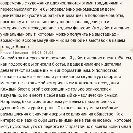
современные художники вдохновляются этими традициями и
переосмысляют их. Я бы определённо рекомендовал всем
ценителям искусства обратить внимание на подобные работы,
поскольку это не только визуальное наслаждение, но и
историческое исследование в одном флаконе. Это действительно
уникальный опыт, который можно получить на выставках –
возможно, вскоре мы увидим их на одной из выставок в нашем
городе. Важно
Алиса Ефимова · 04.08, 08:03
Спасибо за интересное изложение! Я действительно впечатлён тем,
как подробно вы описали бюсты, и ваше внимание к деталям
делает текст насыщенным и информативным. Я полностью
согласен с вами — высокая детализация скульптур говорит о
мастерстве, а также об историческом контексте их создания.
Каждый бюст в этой экспозиции не только великолепен
визуально, но и несёт в себе важный символический смысл.
Например, бюст с религиозным деятелем отразает связь с
духовной культурой страны. Это вызывает у меня глубокие
размышления о значении веры и ее влиянии на общество. Как
интересно и важно обращать внимание на такие нюансы, которые
могут ускользнуть от первого взгляда! Лично я всегда испытывал
восхищение к таким произведениям, ведь они, как живые,