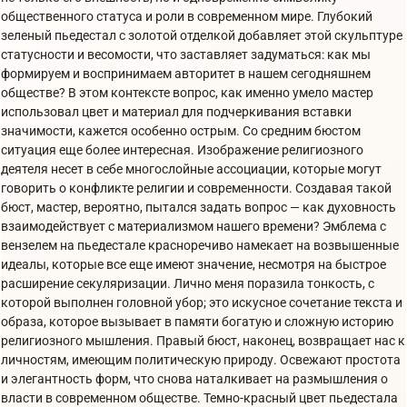
общественного статуса и роли в современном мире. Глубокий
зеленый пьедестал с золотой отделкой добавляет этой скульптуре
статусности и весомости, что заставляет задуматься: как мы
формируем и воспринимаем авторитет в нашем сегодняшнем
обществе? В этом контексте вопрос, как именно умело мастер
использовал цвет и материал для подчеркивания вставки
значимости, кажется особенно острым. Со средним бюстом
ситуация еще более интересная. Изображение религиозного
деятеля несет в себе многослойные ассоциации, которые могут
говорить о конфликте религии и современности. Создавая такой
бюст, мастер, вероятно, пытался задать вопрос — как духовность
взаимодействует с материализмом нашего времени? Эмблема с
вензелем на пьедестале красноречиво намекает на возвышенные
идеалы, которые все еще имеют значение, несмотря на быстрое
расширение секуляризации. Лично меня поразила тонкость, с
которой выполнен головной убор; это искусное сочетание текста и
образа, которое вызывает в памяти богатую и сложную историю
религиозного мышления. Правый бюст, наконец, возвращает нас к
личностям, имеющим политическую природу. Освежают простота
и элегантность форм, что снова наталкивает на размышления о
власти в современном обществе. Темно-красный цвет пьедестала